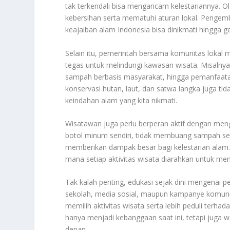
tak terkendali bisa mengancam kelestariannya. O
kebersihan serta mematuhi aturan lokal. Pengemb
keajaiban alam Indonesia bisa dinikmati hingga 
Selain itu, pemerintah bersama komunitas lokal m
tegas untuk melindungi kawasan wisata. Misalnya
sampah berbasis masyarakat, hingga pemanfaata
konservasi hutan, laut, dan satwa langka juga ti
keindahan alam yang kita nikmati.
Wisatawan juga perlu berperan aktif dengan men
botol minum sendiri, tidak membuang sampah sem
memberikan dampak besar bagi kelestarian alam.
mana setiap aktivitas wisata diarahkan untuk me
Tak kalah penting, edukasi sejak dini mengenai p
sekolah, media sosial, maupun kampanye komunit
memilih aktivitas wisata serta lebih peduli terh
hanya menjadi kebanggaan saat ini, tetapi juga w
depan.