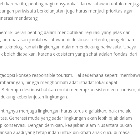
leh karena itu, penting bagi masyarakat dan wisatawan untuk menjag
angan pariwisata berkelanjutan juga harus menjadi prioritas agar
generasi mendatang.
emiliki peran penting dalam menciptakan regulasi yang jelas dan
, pembatasan jumlah wisatawan di destinasi tertentu, pengelolaan
n teknologi ramah lingkungan dalam mendukung pariwisata. Upaya
dak boleh diabaikan, karena ekosistem yang sehat adalah fondasi dari
gadopsi konsep responsible tourism. Hal sederhana seperti membaw
barangan, hingga menghormati adat istiadat lokal dapat
 Beberapa destinasi bahkan mulai menerapkan sistem eco-tourism, d
ndukung keberlanjutan lingkungan.
entingnya menjaga lingkungan harus terus digalakkan, baik melalui
as. Generasi muda yang sadar lingkungan akan lebih bijak dalam
adap konservasi. Dengan demikian, keajaiban alam Nusantara bukan
arisan abadi yang tetap indah untuk dinikmati anak cucu di masa