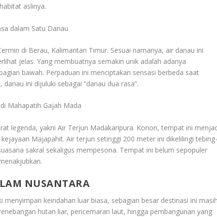
habitat aslinya.
asa dalam Satu Danau
ermin di Berau, Kalimantan Timur. Sesuai namanya, air danau ini
terlihat jelas. Yang membuatnya semakin unik adalah adanya
i bagian bawah. Perpaduan ini menciptakan sensasi berbeda saat
anau ini dijuluki sebagai “danau dua rasa”.
badi Mahapatih Gajah Mada
rat legenda, yakni Air Terjun Madakaripura. Konon, tempat ini menjad
yaan Majapahit. Air terjun setinggi 200 meter ini dikelilingi tebing
 suasana sakral sekaligus mempesona. Tempat ini belum sepopuler
 menakjubkan.
ALAM NUSANTARA
ki menyimpan keindahan luar biasa, sebagian besar destinasi ini masi
 Penebangan hutan liar, pencemaran laut, hingga pembangunan yang