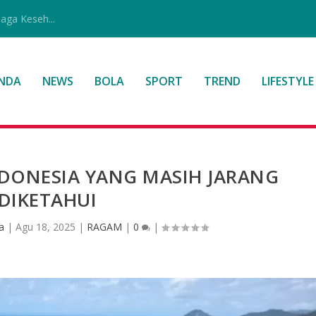
jaga Keseh...
NDA
NEWS
BOLA
SPORT
TREND
LIFESTYLE
NDONESIA YANG MASIH JARANG
DIKETAHUI
a
|
Agu 18, 2025
|
RAGAM
|
0
|