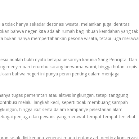
ia tidak hanya sekadar destinasi wisata, melainkan juga identitas
kan bahwa negeri kita adalah rumah bagi ribuan keindahan yang tak
kita bukan hanya mempertahankan pesona wisata, tetapi juga merawa
onesia adalah bukti nyata betapa besarnya karunia Sang Pencipta. Dari
yang menyimpan terumbu karang berwarna-warni, hingga hutan tropis
ukkan bahwa negeri ini punya peran penting dalam menjaga
anya tugas pemerintah atau aktivis lingkungan, tetapi tanggung
ontribusi melalui langkah kecil, seperti tidak membuang sampah
kungan, hingga ikut serta dalam kampanye pelestarian alam.
sebagai penjaga dan pewaris yang merawat tempat-tempat tersebut
ran sejak dini kepada generasi muda tentang arti penting konservasi