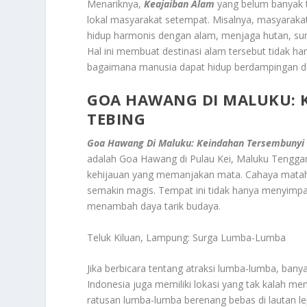
Menariknya,
Keajaiban Alam
yang belum banyak te
lokal masyarakat setempat. Misalnya, masyaraka
hidup harmonis dengan alam, menjaga hutan, sun
Hal ini membuat destinasi alam tersebut tidak h
bagaimana manusia dapat hidup berdampingan de
GOA HAWANG DI MALUKU: K
TEBING
Goa Hawang Di Maluku: Keindahan Tersembunyi D
adalah Goa Hawang di Pulau Kei, Maluku Tenggara.
kehijauan yang memanjakan mata. Cahaya mat
semakin magis. Tempat ini tidak hanya menyimpan 
menambah daya tarik budaya.
Teluk Kiluan, Lampung: Surga Lumba-Lumba
Jika berbicara tentang atraksi lumba-lumba, banya
Indonesia juga memiliki lokasi yang tak kalah mem
ratusan lumba-lumba berenang bebas di lautan le