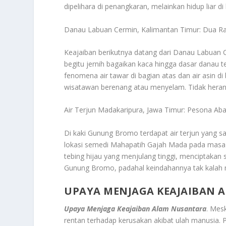
dipelihara di penangkaran, melainkan hidup liar di 
Danau Labuan Cermin, Kalimantan Timur: Dua R
Keajaiban berikutnya datang dari Danau Labuan C
begitu jernih bagaikan kaca hingga dasar danau 
fenomena air tawar di bagian atas dan air asin d
wisatawan berenang atau menyelam. Tidak heran, d
Air Terjun Madakaripura, Jawa Timur: Pesona A
Di kaki Gunung Bromo terdapat air terjun yang sa
lokasi semedi Mahapatih Gajah Mada pada masa keja
tebing hijau yang menjulang tinggi, menciptakan
Gunung Bromo, padahal keindahannya tak kalah
UPAYA MENJAGA KEAJAIBAN 
Upaya Menjaga Keajaiban Alam Nusantara
. Mes
rentan terhadap kerusakan akibat ulah manusia.