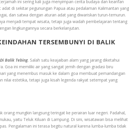
rjamah ini sering kali juga menyimpan cerita budaya dan kearifan
t adat di sekitar pegunungan Papua atau pedalaman Kalimantan yan
gai, dan satwa dengan aturan adat yang diwariskan turun-temurun.
anya menjadi tempat wisata, tetapi juga wadah pembelajaran tentang
ngan lingkungannya secara berkelanjutan.
EINDAHAN TERSEMBUNYI DI BALIK
i Balik Tebing
. Salah satu keajaiban alam yang jarang diketahui
 Goa ini memiliki air yang sangat jernih dengan gradasi biru
ahari yang menembus masuk ke dalam goa membuat pemandangan
nilai estetika, tetapi juga kisah legenda rakyat setempat yang
k orang mungkin langsung teringat ke perairan luar negeri. Padahal,
ukau, yaitu Teluk Kiluan di Lampung. Di sini, wisatawan bisa melihat
pas. Pengalaman ini terasa begitu natural karena lumba-lumba tidak