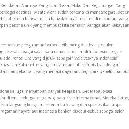
 Keindahan Alamnya Yang Luar Biasa, Mulai Dari Pegunungan Yang
erbagai destinasi wisata alam sudah terkenal di mancanegara, sepert
ahukah kamu bahwa masih banyak keajaiban alam di nusantara yang
impan pesona unik yang membuat kita semakin bangga akan kekayaa
 memberikan pengalaman berbeda dibanding destinasi populer.
g dikenal sebagai salah satu danau terdalam di Indonesia dengan
 ada Pantai Ora yang dijuluki sebagai “Maldives-nya Indonesia”
i kawasan Kalimantan yang menyimpan hutan tropis luas dengan
utan dan bekantan, yang menjadi daya tarik bagi para peneliti maupu
ndonesia juga menyimpan banyak keajaiban. Beberapa lokasi
r dikenal sebagai surga bagi para diver internasional. Mereka datan
sikan langsung keragaman terumbu karang dan spesies ikan tropis
aragaman hayati laut Indonesia bahkan disebut-sebut sebagai salah