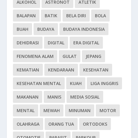
ALKOHOL
ASTRONOT
ATLETIK
BALAPAN
BATIK
BELA DIRI
BOLA
BUAH
BUDAYA
BUDAYA INDONESIA
DEHIDRASI
DIGITAL
ERA DIGITAL
FENOMENA ALAM
GULAT
JEPANG
KEMATIAN
KENDARAAN
KESEHATAN
KESEHATAN MENTAL
KUAH
LIGA INGGRIS
MAKANAN
MANIS
MEDIA SOSIAL
MENTAL
MEWAH
MINUMAN
MOTOR
OLAHRAGA
ORANG TUA
ORTODOKS
OTOMOTIF
PARASIT
PARKOUR