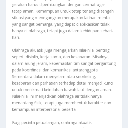
gerakan harus diperhitungkan dengan cermat agar
tetap aman. Kemampuan untuk tetap tenang di tengah
situasi yang menegangkan merupakan latihan mental
yang sangat berharga, yang dapat diaplikasikan tidak
hanya di olahraga, tetapi juga dalam kehidupan sehari-
hari.
Olahraga akuatik juga mengajarkan nilai-nilai penting
seperti disiplin, kerja sama, dan kesabaran. Misalnya,
dalam arung jeram, keberhasilan tim sangat bergantung
pada koordinasi dan komunikasi antaranggota.
Sementara dalam menyelam atau snorkeling,
kesabaran dan perhatian terhadap detail menjadi kunci
untuk menikmati keindahan bawah laut dengan aman.
Nilai-nilai ini menjadikan olahraga air tidak hanya
menantang fisik, tetapi juga membentuk karakter dan
kemampuan interpersonal peserta.
Bagi pecinta petualangan, olahraga akuatik