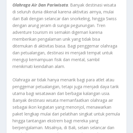
Olahraga Air Dan Pariwisata
. Banyak destinasi wisata
di seluruh dunia dikenal karena aktivitas airnya, mulai
dari Bali dengan selancar dan snorkeling, hingga Swiss
dengan arung jeram di sungai pegunungan. Tren
adventure tourism ini semakin digemari karena
memberikan pengalaman unik yang tidak bisa
ditemukan di aktivitas biasa. Bagi penggemar olahraga
dan petualangan, destinasi ini menjadi tempat untuk
menguji kemampuan fisik dan mental, sambil
menikmati keindahan alam.
Olahraga air tidak hanya menarik bagi para atlet atau
penggemar petualangan, tetapi juga menjadi daya tarik
utama bagi wisatawan dari berbagai kalangan usia.
Banyak destinasi wisata memanfaatkan olahraga air
sebagai ikon kegiatan yang menonjol, menawarkan
paket lengkap mulai dari pelatihan singkat untuk pemula
hingga tantangan ekstrem bagi mereka yang
berpengalaman. Misalnya, di Bali, selain selancar dan