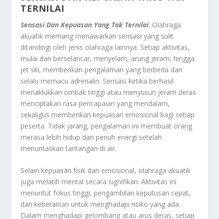
TERNILAI
Sensasi Dan Kepuasan Yang Tak Ternilai
. Olahraga
akuatik memang menawarkan sensasi yang sulit
ditandingi oleh jenis olahraga lainnya. Setiap aktivitas,
mulai dari berselancar, menyelam, arung jeram, hingga
jet ski, memberikan pengalaman yang berbeda dan
selalu memacu adrenalin. Sensasi ketika berhasil
menaklukkan ombak tinggi atau menyusuri jeram deras
menciptakan rasa pencapaian yang mendalam,
sekaligus memberikan kepuasan emosional bagi setiap
peserta. Tidak jarang, pengalaman ini membuat orang
merasa lebih hidup dan penuh energi setelah
menuntaskan tantangan di air.
Selain kepuasan fisik dan emosional, olahraga akuatik
juga melatih mental secara signifikan. Aktivitas ini
menuntut fokus tinggi, pengambilan keputusan cepat,
dan keberanian untuk menghadapi risiko yang ada.
Dalam menghadapi gelombang atau arus deras, setiap