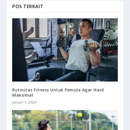
POS TERKAIT
Rutinitas Fitness Untuk Pemula Agar Hasil
Maksimal
Januari 1, 2026