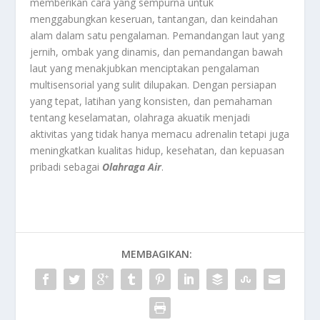
memberikan cara yang sempurna untuk
menggabungkan keseruan, tantangan, dan keindahan
alam dalam satu pengalaman. Pemandangan laut yang
jernih, ombak yang dinamis, dan pemandangan bawah
laut yang menakjubkan menciptakan pengalaman
multisensorial yang sulit dilupakan. Dengan persiapan
yang tepat, latihan yang konsisten, dan pemahaman
tentang keselamatan, olahraga akuatik menjadi
aktivitas yang tidak hanya memacu adrenalin tetapi juga
meningkatkan kualitas hidup, kesehatan, dan kepuasan
pribadi sebagai
Olahraga Air
.
MEMBAGIKAN: