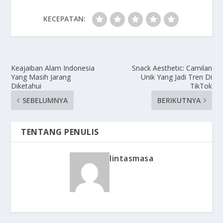
KECEPATAN:
Keajaiban Alam Indonesia
Snack Aesthetic: Camilan
Yang Masih Jarang
Unik Yang Jadi Tren Di
Diketahui
TikTok
SEBELUMNYA
BERIKUTNYA
TENTANG PENULIS
lintasmasa