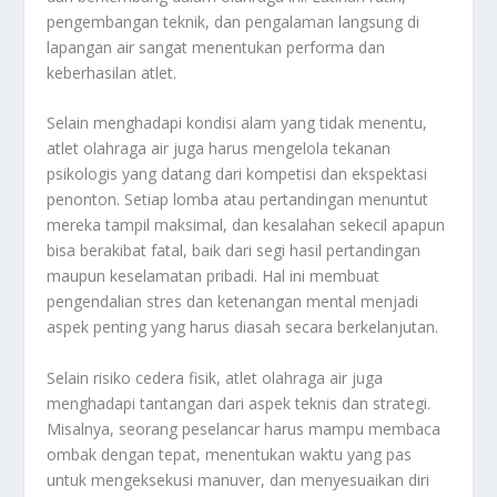
pengembangan teknik, dan pengalaman langsung di
lapangan air sangat menentukan performa dan
keberhasilan atlet.
Selain menghadapi kondisi alam yang tidak menentu,
atlet olahraga air juga harus mengelola tekanan
psikologis yang datang dari kompetisi dan ekspektasi
penonton. Setiap lomba atau pertandingan menuntut
mereka tampil maksimal, dan kesalahan sekecil apapun
bisa berakibat fatal, baik dari segi hasil pertandingan
maupun keselamatan pribadi. Hal ini membuat
pengendalian stres dan ketenangan mental menjadi
aspek penting yang harus diasah secara berkelanjutan.
Selain risiko cedera fisik, atlet olahraga air juga
menghadapi tantangan dari aspek teknis dan strategi.
Misalnya, seorang peselancar harus mampu membaca
ombak dengan tepat, menentukan waktu yang pas
untuk mengeksekusi manuver, dan menyesuaikan diri