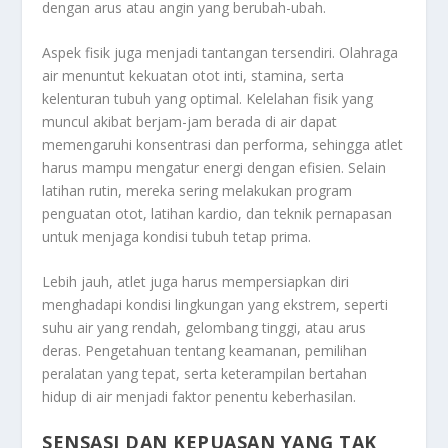
dengan arus atau angin yang berubah-ubah.
Aspek fisik juga menjadi tantangan tersendiri. Olahraga
air menuntut kekuatan otot inti, stamina, serta
kelenturan tubuh yang optimal. Kelelahan fisik yang
muncul akibat berjam-jam berada di air dapat
memengaruhi konsentrasi dan performa, sehingga atlet
harus mampu mengatur energi dengan efisien. Selain
latihan rutin, mereka sering melakukan program
penguatan otot, latihan kardio, dan teknik pernapasan
untuk menjaga kondisi tubuh tetap prima.
Lebih jauh, atlet juga harus mempersiapkan diri
menghadapi kondisi lingkungan yang ekstrem, seperti
suhu air yang rendah, gelombang tinggi, atau arus
deras. Pengetahuan tentang keamanan, pemilihan
peralatan yang tepat, serta keterampilan bertahan
hidup di air menjadi faktor penentu keberhasilan.
SENSASI DAN KEPUASAN YANG TAK