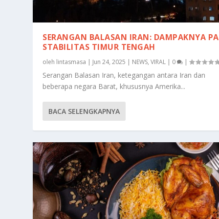
SERANGAN BALASAN IRAN: DAMPAKNYA P
STABILITAS TIMUR TENGAH
oleh
lintasmasa
|
Jun 24, 2025
|
NEWS
,
VIRAL
|
0
|
Serangan Balasan Iran, ketegangan antara Iran dan
beberapa negara Barat, khususnya Amerika...
BACA SELENGKAPNYA