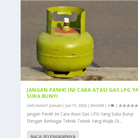
JANGAN PANIK! INI CARA ATASI GAS LPG 
SUKA BUNYI
oleh
mimin1 penulis
|
Jun 15, 2026
|
RAGAM
|
0
|
Jangan Panik! Ini Cara Atasi Gas LPG Yang Suka Bunyi
Dengan Berbagai Teknik-Teknik Yang Wajib Di...
BACA SELENGKAPNYA