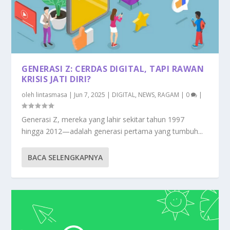
GENERASI Z: CERDAS DIGITAL, TAPI RAWAN
KRISIS JATI DIRI?
oleh
lintasmasa
|
Jun 7, 2025
|
DIGITAL
,
NEWS
,
RAGAM
|
0
|
Generasi Z, mereka yang lahir sekitar tahun 1997
hingga 2012—adalah generasi pertama yang tumbuh...
BACA SELENGKAPNYA