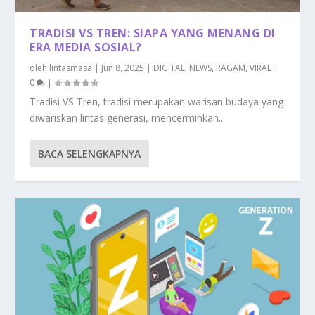
TRADISI VS TREN: SIAPA YANG MENANG DI
ERA MEDIA SOSIAL?
oleh
lintasmasa
|
Jun 8, 2025
|
DIGITAL
,
NEWS
,
RAGAM
,
VIRAL
|
0
|
Tradisi VS Tren, tradisi merupakan warisan budaya yang
diwariskan lintas generasi, mencerminkan...
BACA SELENGKAPNYA