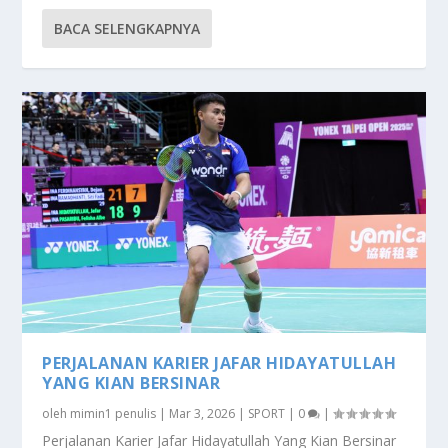
BACA SELENGKAPNYA
PERJALANAN KARIER JAFAR HIDAYATULLAH
YANG KIAN BERSINAR
oleh
mimin1 penulis
|
Mar 3, 2026
|
SPORT
|
0
|
Perjalanan Karier Jafar Hidayatullah Yang Kian Bersinar