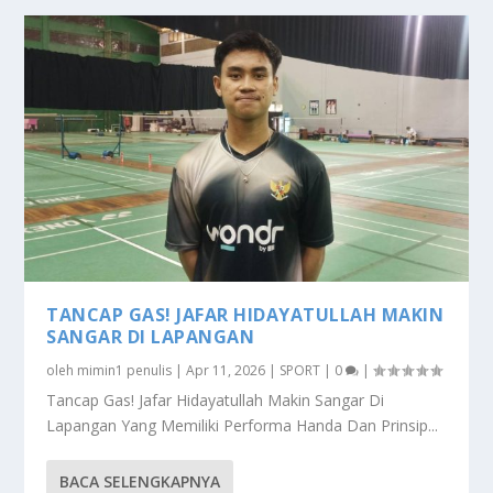
TANCAP GAS! JAFAR HIDAYATULLAH MAKIN
SANGAR DI LAPANGAN
oleh
mimin1 penulis
|
Apr 11, 2026
|
SPORT
|
0
|
Tancap Gas! Jafar Hidayatullah Makin Sangar Di
Lapangan Yang Memiliki Performa Handa Dan Prinsip...
BACA SELENGKAPNYA