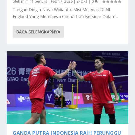
oleh
mimin1 penulis
|
Feb 17, 2026
|
SPORT
|
0
|
Tangan Dingin Nova Widianto: Misi Meledak Di All
England Yang Membawa Chen/Thoh Bersinar Dalam...
BACA SELENGKAPNYA
GANDA PUTRA INDONESIA RAIH PERUNGGU