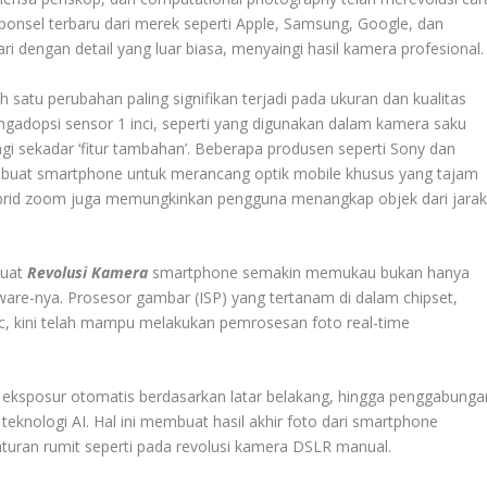
nsel terbaru dari merek seperti Apple, Samsung, Google, dan
dengan detail yang luar biasa, menyaingi hasil kamera profesional.
 satu perubahan paling signifikan terjadi pada ukuran dan kualitas
gadopsi sensor 1 inci, seperti yang digunakan dalam kamera saku
lagi sekadar ‘fitur tambahan’. Beberapa produsen seperti Sony dan
embuat smartphone untuk merancang optik mobile khusus yang tajam
hybrid zoom juga memungkinkan pengguna menangkap objek dari jara
buat
Revolusi Kamera
smartphone semakin memukau bukan hanya
are-nya. Prosesor gambar (ISP) yang tertanam di dalam chipset,
ic, kini telah mampu melakukan pemrosesan foto real-time
an eksposur otomatis berdasarkan latar belakang, hingga penggabunga
eknologi AI. Hal ini membuat hasil akhir foto dari smartphone
gaturan rumit seperti pada revolusi kamera DSLR manual.