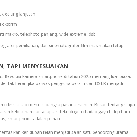
k editing lanjutan
 ekstrim
rti makro, telephoto panjang, wide extreme, dsb.
fotografer pernikahan, dan sinematografer film masih akan tetap
, TAPI MENYESUAIKAN
an
. Revolusi kamera smartphone di tahun 2025 memang luar biasa.
ade, tak heran jika banyak pengguna beralih dan DSLR menjadi
rorless tetap memiliki pangsa pasar tersendiri. Bukan tentang siapa
seran kebutuhan dan adaptasi teknologi terhadap gaya hidup baru.
tas, smartphone adalah pilihan.
ntasikan kehidupan telah menjadi salah satu pendorong utama