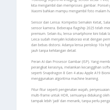
kita mengambil dan memproses gambar. Ponsel-po
Xiaomi bahkan mampu mengambil foto malam hari 
Sensor dan Lensa: Kompetisi Semakin Ketat, Salah
sensor kamera. Beberapa flagship 2025 telah men
premium. Selain itu, lensa smartphone kini tidak 
Leica sudah menjalin kolaborasi erat dengan p
dan bebas distorsi. Adanya lensa periskop 10x 
jauh tanpa kehilangan detail.
Peran AI dan Prosesor Gambar (ISP). Yang mem
perangkat kerasnya, melainkan kecanggihan softw
seperti Snapdragon 8 Gen 4 atau Apple A19 Bion
menggunakan algoritma machine learning.
Fitur-fitur seperti pengenalan wajah, penyesuai
multi-frame untuk HDR, semuanya didukung oleh t
tampak lebih ‘jadi’ dan menarik, tanpa perlu pen