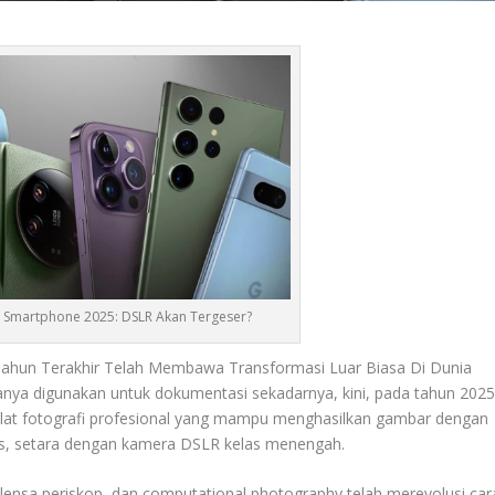
 Smartphone 2025: DSLR Akan Tergeser?
hun Terakhir Telah Membawa Transformasi Luar Biasa Di Dunia
hanya digunakan untuk dokumentasi sekadarnya, kini, pada tahun 2025
lat fotografi profesional yang mampu menghasilkan gambar dengan
us, setara dengan kamera DSLR kelas menengah.
i, lensa periskop, dan computational photography telah merevolusi car