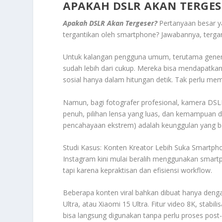
APAKAH DSLR AKAN TERGES
Apakah DSLR Akan Tergeser?
Pertanyaan besar y
tergantikan oleh smartphone? Jawabannya, terga
Untuk kalangan pengguna umum, terutama gener
sudah lebih dari cukup. Mereka bisa mendapatkan 
sosial hanya dalam hitungan detik. Tak perlu m
Namun, bagi fotografer profesional, kamera DSLR
penuh, pilihan lensa yang luas, dan kemampuan d
pencahayaan ekstrem) adalah keunggulan yang b
Studi Kasus: Konten Kreator Lebih Suka Smartph
Instagram kini mulai beralih menggunakan smart
tapi karena kepraktisan dan efisiensi workflow.
Beberapa konten viral bahkan dibuat hanya deng
Ultra, atau Xiaomi 15 Ultra. Fitur video 8K, stabi
bisa langsung digunakan tanpa perlu proses post