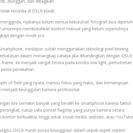
edit, diunggah, dan dibagikan.
dak tersedia di DSLR klasik.
menggoda, nyatanya belum semua kebutuhan fotografi bisa dipenuh
onal umumnya membutuhkan kontrol manual yang belum sepenuhnya
ngkapi dengan mode pro.
Smartphone, meskipun sudah menggunakan teknologi pixel binning
 keterbatasan dalam menangkap cahaya jika dibandingkan dengan DSLR
frame. Ini menjadi sangat terasa pada kondisi low light, pemotretan
 pesta pernikahan.
depth of field yang nyata, transisi fokus yang halus, dan kemampuan
 menjadi keunggulan kamera profesional.
 lapangan kini semakin banyak yang beralih ke smartphone karena faktor
 perangkat; cukup satu ponsel flagship yang punya kamera setara
konten berkualitas tinggi untuk sosial media, website, atau YouTube
egitu, DSLR masih punya keunggulan dalam aspek-aspek seperti: