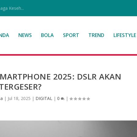
jaga Keseh...
NDA
NEWS
BOLA
SPORT
TREND
LIFESTYLE
SMARTPHONE 2025: DSLR AKAN
TERGESER?
sa
|
Jul 18, 2025
|
DIGITAL
|
0
|