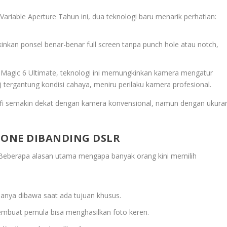
riable Aperture Tahun ini, dua teknologi baru menarik perhatian:
nkan ponsel benar-benar full screen tanpa punch hole atau notch,
r Magic 6 Ultimate, teknologi ini memungkinkan kamera mengatur
0) tergantung kondisi cahaya, meniru perilaku kamera profesional.
afi semakin dekat dengan kamera konvensional, namun dengan ukura
ONE DIBANDING DSLR
 Beberapa alasan utama mengapa banyak orang kini memilih
hanya dibawa saat ada tujuan khusus.
mbuat pemula bisa menghasilkan foto keren.