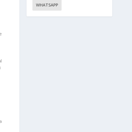
WHATSAPP
e
l
i
a