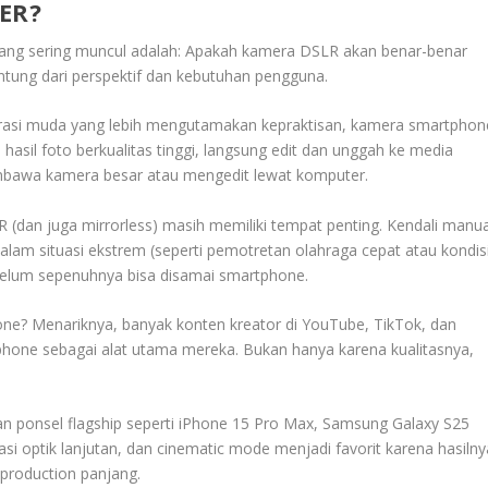
ER?
ang sering muncul adalah: Apakah kamera DSLR akan benar-benar
ntung dari perspektif dan kebutuhan pengguna.
asi muda yang lebih mengutamakan kepraktisan, kamera smartphon
hasil foto berkualitas tinggi, langsung edit dan unggah ke media
embawa kamera besar atau mengedit lewat komputer.
 (dan juga mirrorless) masih memiliki tempat penting. Kendali manua
alam situasi ekstrem (seperti pemotretan olahraga cepat atau kondis
elum sepenuhnya bisa disamai smartphone.
one? Menariknya, banyak konten kreator di YouTube, TikTok, dan
phone sebagai alat utama mereka. Bukan hanya karena kualitasnya,
an ponsel flagship seperti iPhone 15 Pro Max, Samsung Galaxy S25
lisasi optik lanjutan, dan cinematic mode menjadi favorit karena hasilny
-production panjang.