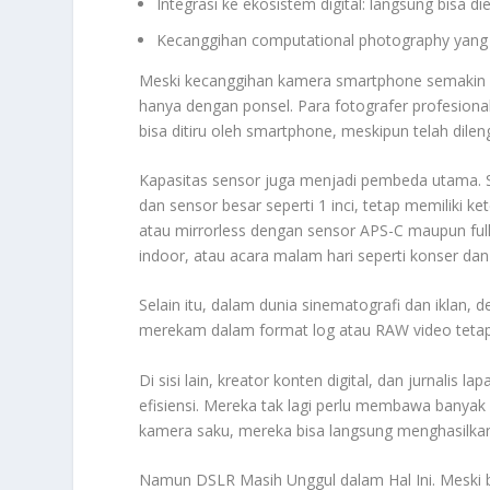
Integrasi ke ekosistem digital: langsung bisa di
Kecanggihan computational photography yang ti
Meski kecanggihan kamera smartphone semakin 
hanya dengan ponsel. Para fotografer profesi
bisa ditiru oleh smartphone, meskipun telah dile
Kapasitas sensor juga menjadi pembeda utama. 
dan sensor besar seperti 1 inci, tetap memiliki
atau mirrorless dengan sensor APS-C maupun full-
indoor, atau acara malam hari seperti konser dan
Selain itu, dalam dunia sinematografi dan iklan, 
merekam dalam format log atau RAW video tetap
Di sisi lain, kreator konten digital, dan jurnalis
efisiensi. Mereka tak lagi perlu membawa banyak
kamera saku, mereka bisa langsung menghasilkan 
Namun DSLR Masih Unggul dalam Hal Ini. Meski b