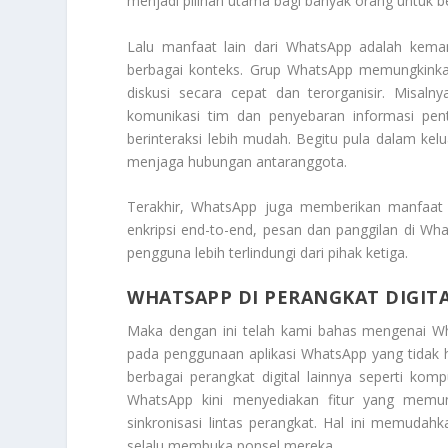
menjadi pilihan utama bagi banyak orang untuk b
Lalu manfaat lain dari WhatsApp adalah kem
berbagai konteks. Grup WhatsApp memungkinkan
diskusi secara cepat dan terorganisir. Misal
komunikasi tim dan penyebaran informasi pent
berinteraksi lebih mudah. Begitu pula dalam ke
menjaga hubungan antaranggota.
Terakhir, WhatsApp juga memberikan manfaat 
enkripsi end-to-end, pesan dan panggilan di Wh
pengguna lebih terlindungi dari pihak ketiga.
WHATSAPP DI PERANGKAT DIGIT
Maka dengan ini telah kami bahas mengenai
Wh
pada penggunaan aplikasi WhatsApp yang tidak ha
berbagai perangkat digital lainnya seperti ko
WhatsApp kini menyediakan fitur yang mem
sinkronisasi lintas perangkat. Hal ini memuda
selalu membuka ponsel mereka.