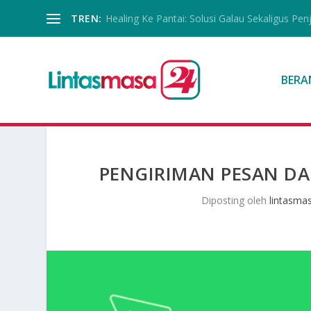
TREN:
Healing Ke Pantai: Solusi Galau Sekaligus Pen
BERA
PENGIRIMAN PESAN DA
Diposting oleh
lintasma