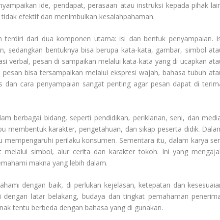
yampaikan ide, pendapat, perasaan atau instruksi kepada pihak lain
i tidak efektif dan menimbulkan kesalahpahaman.
n
terdiri dari dua komponen utama: isi dan bentuk penyampaian. Is
n, sedangkan bentuknya bisa berupa kata-kata, gambar, simbol ata
i verbal, pesan di sampaikan melalui kata-kata yang di ucapkan ata
, pesan bisa tersampaikan melalui ekspresi wajah, bahasa tubuh ata
s dan cara penyampaian sangat penting agar pesan dapat di terim
m berbagai bidang, seperti pendidikan, periklanan, seni, dan media
u membentuk karakter, pengetahuan, dan sikap peserta didik. Dala
u mempengaruhi perilaku konsumen. Sementara itu, dalam karya sen
t melalui simbol, alur cerita dan karakter tokoh. Ini yang mengaja
mahami makna yang lebih dalam.
pahami dengan baik, di perlukan kejelasan, ketepatan dan kesesuaia
i dengan latar belakang, budaya dan tingkat pemahaman penerima
nak tentu berbeda dengan bahasa yang di gunakan.