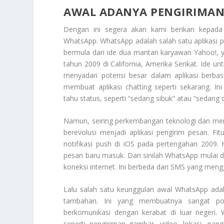
AWAL ADANYA PENGIRIMAN
Dengan ini segera akan kami berikan kepad
WhatsApp
. WhatsApp adalah salah satu aplikasi 
bermula dari ide dua mantan karyawan Yahoo!, 
tahun 2009 di California, Amerika Serikat. Id
menyadari potensi besar dalam aplikasi berba
membuat aplikasi chatting seperti sekarang. 
tahu status, seperti “sedang sibuk” atau “sedang 
Namun, seiring perkembangan teknologi dan me
berevolusi menjadi aplikasi pengirim pesan. Fi
notifikasi push di iOS pada pertengahan 2009
pesan baru masuk. Dari sinilah WhatsApp mulai d
koneksi internet. Ini berbeda dari SMS yang men
Lalu salah satu keunggulan awal WhatsApp ada
tambahan. Ini yang membuatnya sangat pop
berkomunikasi dengan kerabat di luar negeri.
seperti pengiriman gambar, video, lokasi, pan