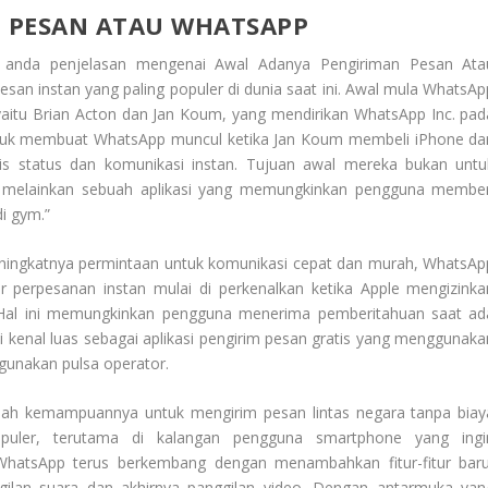
 PESAN ATAU WHATSAPP
a anda penjelasan mengenai
Awal Adanya Pengiriman Pesan Ata
pesan instan yang paling populer di dunia saat ini. Awal mula WhatsAp
yaitu Brian Acton dan Jan Koum, yang mendirikan WhatsApp Inc. pad
e untuk membuat WhatsApp muncul ketika Jan Koum membeli iPhone da
sis status dan komunikasi instan. Tujuan awal mereka bukan untu
Ini melainkan sebuah aplikasi yang memungkinkan pengguna member
di gym.”
ningkatnya permintaan untuk komunikasi cepat dan murah, WhatsAp
tur perpesanan instan mulai di perkenalkan ketika Apple mengizinka
. Hal ini memungkinkan pengguna menerima pemberitahuan saat ad
i kenal luas sebagai aplikasi pengirim pesan gratis yang menggunaka
ggunakan pulsa operator.
lah kemampuannya untuk mengirim pesan lintas negara tanpa biay
uler, terutama di kalangan pengguna smartphone yang ingi
 WhatsApp terus berkembang dengan menambahkan fitur-fitur baru
ggilan suara dan akhirnya panggilan video. Dengan antarmuka yan