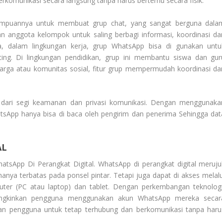
erkomunikasi secara langsung tanpa harus bertemu secara fisik.
ampuannya untuk membuat grup chat, yang sangat berguna dala
 anggota kelompok untuk saling berbagi informasi, koordinasi da
nya, dalam lingkungan kerja, grup WhatsApp bisa di gunakan untu
ing. Di lingkungan pendidikan, grup ini membantu siswa dan gur
luarga atau komunitas sosial, fitur grup mempermudah koordinasi da
dari segi keamanan dan privasi komunikasi. Dengan menggunaka
atsApp hanya bisa di baca oleh pengirim dan penerima Sehingga dat
AL
atsApp Di Perangkat Digital
. WhatsApp di perangkat digital meruju
nya terbatas pada ponsel pintar. Tetapi juga dapat di akses melalu
mputer (PC atau laptop) dan tablet. Dengan perkembangan teknologi
ungkinkan pengguna menggunakan akun WhatsApp mereka secar
hkan pengguna untuk tetap terhubung dan berkomunikasi tanpa haru