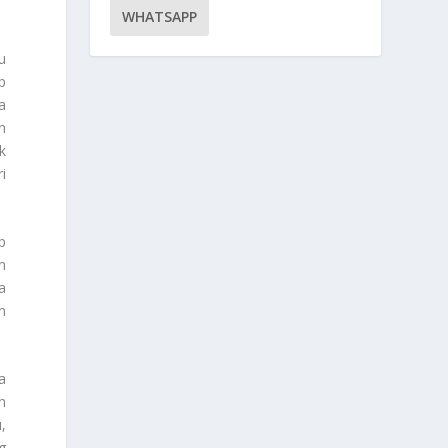
WHATSAPP
u
p
a
n
k
i
p
n
a
n
a
n
,
g