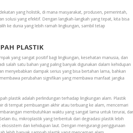
katan yang holistik, di mana masyarakat, produsen, pemerintah,
 solusi yang efektif. Dengan langkah-langkah yang tepat, kita bisa
ih ke dunia yang lebih ramah lingkungan, sambil tetap
PAH PLASTIK
mpak yang sangat positif bagi lingkungan, kesehatan manusia, dan
jadi salah satu bahan yang paling banyak digunakan dalam kehidupan
han menyebabkan dampak serius yang bisa bertahan lama, bahkan
at membawa perubahan signifikan yang membawa manfaat jangka
ah plastik adalah perlindungan terhadap lingkungan alam. Plastik
akhir di tempat pembuangan akhir atau terbuang ke alam, mencemari
g sembarangan membutuhkan waktu yang sangat lama untuk terurai, da
elain itu, mikroplastik yang terbentuk dari degradasi plastik lebih
k ekosistem dan kehidupan laut. Dengan mengurangi penggunaan
gah lebih banyak sampah plastik yang mencemari alam.