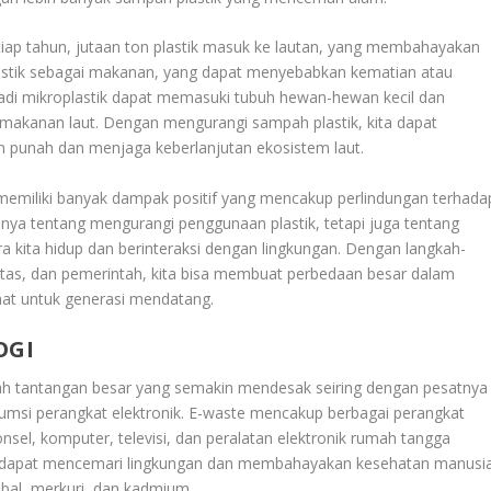
tiap tahun, jutaan ton plastik masuk ke lautan, yang membahayakan
plastik sebagai makanan, yang dapat menyebabkan kematian atau
menjadi mikroplastik dapat memasuki tubuh hewan-hewan kecil dan
 makanan laut. Dengan mengurangi sampah plastik, kita dapat
 punah dan menjaga keberlanjutan ekosistem laut.
memiliki banyak dampak positif yang mencakup perlindungan terhada
anya tentang mengurangi penggunaan plastik, tetapi juga tentang
 kita hidup dan berinteraksi dengan lingkungan. Dengan langkah-
unitas, dan pemerintah, kita bisa membuat perbedaan besar dalam
ehat untuk generasi mendatang.
OGI
lah tantangan besar yang semakin mendesak seiring dengan pesatnya
msi perangkat elektronik. E-waste mencakup berbagai perangkat
nsel, komputer, televisi, dan peralatan elektronik rumah tangga
aste dapat mencemari lingkungan dan membahayakan kesehatan manusi
bal, merkuri, dan kadmium.