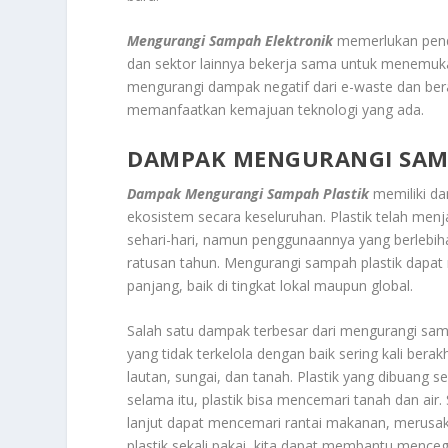
Mengurangi Sampah Elektronik
memerlukan pende
dan sektor lainnya bekerja sama untuk menemukan
mengurangi dampak negatif dari e-waste dan beral
memanfaatkan kemajuan teknologi yang ada.
DAMPAK MENGURANGI SAM
Dampak Mengurangi Sampah Plastik
memiliki da
ekosistem secara keseluruhan. Plastik telah men
sehari-hari, namun penggunaannya yang berlebi
ratusan tahun. Mengurangi sampah plastik dap
panjang, baik di tingkat lokal maupun global.
Salah satu dampak terbesar dari mengurangi samp
yang tidak terkelola dengan baik sering kali ber
lautan, sungai, dan tanah. Plastik yang dibuan
selama itu, plastik bisa mencemari tanah dan air. S
lanjut dapat mencemari rantai makanan, merusa
plastik sekali pakai, kita dapat membantu mence