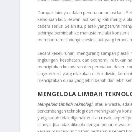
Dampak lainnya adalah penurunan polusi laut. Se
kehidupan laut. Hewan laut sering kali mengira 
cedera serius. Selain itu, plastik yang terurai 
akhirnya berpindah ke manusia melalui konsumsi
membantu melindungi spesies laut yang terancam
Secara keseluruhan, mengurangi sampah plastik 
lingkungan, kesehatan, dan ekonomi. Ini bukan h
menciptakan kesadaran dan perubahan dalam cara
langkah kecil yang dilakukan oleh individu, kom
menciptakan dunia yang lebih bersih dan lebih s
MENGELOLA LIMBAH TEKNOL
Mengelola Limbah Teknologi
, atau e-waste, ada
perkembangan teknologi dan meningkatnya konsu
yang sudah tidak digunakan atau rusak, seperti po
lainnya. Jika tidak dikelola dengan benar, e-w
karena mengandung bahan berbahaya seperti tim