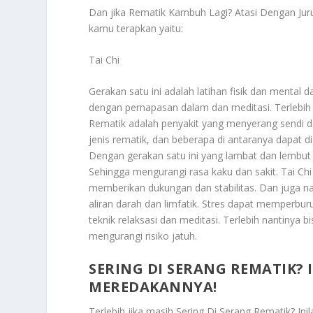
Dan jika
Rematik Kambuh Lagi? Atasi Dengan Jur
kamu terapkan yaitu:
Tai Chi
Gerakan satu ini adalah latihan fisik dan menta
dengan pernapasan dalam dan meditasi. Terlebih 
Rematik adalah penyakit yang menyerang sendi d
jenis rematik, dan beberapa di antaranya dapat d
Dengan gerakan satu ini yang lambat dan lembut 
Sehingga mengurangi rasa kaku dan sakit. Tai Ch
memberikan dukungan dan stabilitas. Dan juga 
aliran darah dan limfatik. Stres dapat memperbu
teknik relaksasi dan meditasi. Terlebih nantiny
mengurangi risiko jatuh.
SERING DI SERANG REMATIK?
MEREDAKANNYA!
Terlebih jika masih
Sering Di Serang Rematik? Ini