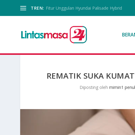
TREN:
Fitur Unggulan Hyundai Palisade Hybrid
BERA
REMATIK SUKA KUMAT
Diposting oleh
mimin1 penul