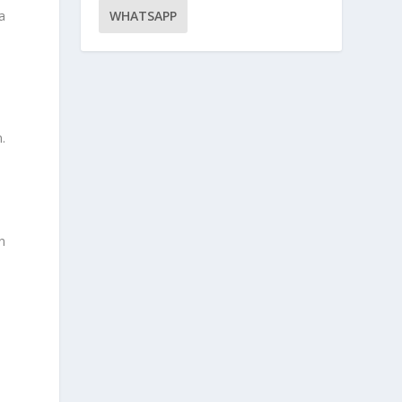
sa
WHATSAPP
.
n