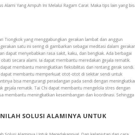
us Alami Yang Ampuh Ini Melalui Ragam Cara!
. Maka tips lain yang bi
l dari Tiongkok yang menggabungkan gerakan lambat dan anggun
gerakan satu ini sering di gambarkan sebagai meditasi dalam gerakan
an dapat menyebabkan rasa sakit, kaku, dan bengkak. Ada berbagai
i obati secara alami. Ia dapat membantu meredakan gejala rematik.
dapat membantu meningkatkan fleksibilitas dan rentang gerak sendi.
i dapat membantu memperkuat otot-otot di sekitar sendi untuk
nantinya bisa mengurangi peradangan pada sendi dengan meningkatka
ruk gejala rematik. Tai Chi dapat membantu mengelola stres dengan
a bisa membantu meningkatkan keseimbangan dan koordinasi. Sehingga
 INILAH SOLUSI ALAMINYA UNTUK
lah Solusi Alaminya Untuk Meredakannya!
. Dan kelanjutan dari cara