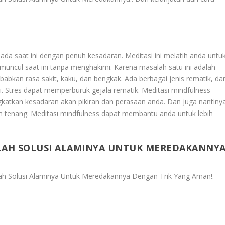
pada saat ini dengan penuh kesadaran. Meditasi ini melatih anda untu
 muncul saat ini tanpa menghakimi. Karena masalah satu ini adalah
bkan rasa sakit, kaku, dan bengkak. Ada berbagai jenis rematik, da
i. Stres dapat memperburuk gejala rematik. Meditasi mindfulness
atkan kesadaran akan pikiran dan perasaan anda. Dan juga nantiny
tenang. Meditasi mindfulness dapat membantu anda untuk lebih
NILAH SOLUSI ALAMINYA UNTUK MEREDAKANNY
ilah Solusi Alaminya Untuk Meredakannya Dengan Trik Yang Aman!
.