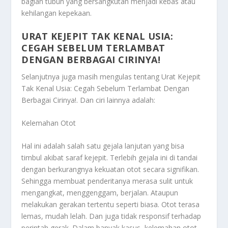
bagian tubuh yang bersangkutan menjadi kebas atau
kehilangan kepekaan.
URAT KEJEPIT TAK KENAL USIA:
CEGAH SEBELUM TERLAMBAT
DENGAN BERBAGAI CIRINYA!
Selanjutnya juga masih mengulas tentang
Urat Kejepit
Tak Kenal Usia: Cegah Sebelum Terlambat Dengan
Berbagai Cirinya!
. Dan ciri lainnya adalah:
Kelemahan Otot
Hal ini adalah salah satu gejala lanjutan yang bisa
timbul akibat saraf kejepit. Terlebih gejala ini di tandai
dengan berkurangnya kekuatan otot secara signifikan.
Sehingga membuat penderitanya merasa sulit untuk
mengangkat, menggenggam, berjalan. Ataupun
melakukan gerakan tertentu seperti biasa. Otot terasa
lemas, mudah lelah. Dan juga tidak responsif terhadap
perintah gerak. Dalam banyak kasus, kelemahan otot