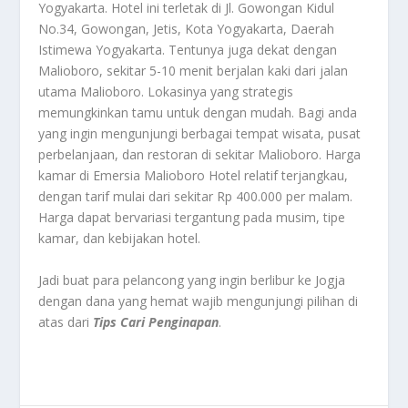
Yogyakarta. Hotel ini terletak di Jl. Gowongan Kidul
No.34, Gowongan, Jetis, Kota Yogyakarta, Daerah
Istimewa Yogyakarta. Tentunya juga dekat dengan
Malioboro, sekitar 5-10 menit berjalan kaki dari jalan
utama Malioboro. Lokasinya yang strategis
memungkinkan tamu untuk dengan mudah. Bagi anda
yang ingin mengunjungi berbagai tempat wisata, pusat
perbelanjaan, dan restoran di sekitar Malioboro. Harga
kamar di Emersia Malioboro Hotel relatif terjangkau,
dengan tarif mulai dari sekitar Rp 400.000 per malam.
Harga dapat bervariasi tergantung pada musim, tipe
kamar, dan kebijakan hotel.
Jadi buat para pelancong yang ingin berlibur ke Jogja
dengan dana yang hemat wajib mengunjungi pilihan di
atas dari
Tips Cari Penginapan
.