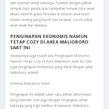
dan nyaman untuk keluarga. Terlebih dengan pilihan
tempat tidur ganda atau tambahan tempat tidur anak.
Akses internet gratis tersedia di seluruh area hotel.
Kolam renang yang bersih dan terawat, cocok untuk
anak-anak dan dewasa.
PENGINAPAN EKONOMIS NAMUN
TETAP COZY DI AREA MALIOBORO
SAAT INI
Selanjutnya juga masih ada
Penginapan Ekonomis
Namun Tetap Cozy Di Area Malioboro Saat Ini
. Dan
juga penginapan berikutnya yang dekat dengan Jalan
Malioboro adalah:
Emersia Malioboro Hotel
Penginapan ini adalah salah satu pilihan akomodasi
yang nyaman. Dan juga dengan terjangkau untuk
keluarga yang ingin berlibur di kawasan Malioboro,