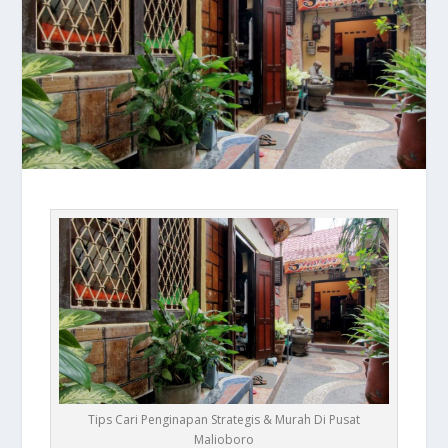
Tips Cari Penginapan Strategis & Murah Di Pusat
Malioboro