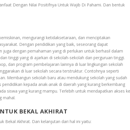
nfaat Dengan Nilai Positifnya Untuk Wajib Di Pahami
. Dan bentuk
i kemiskinan, mengurangi ketidaksetaraan, dan menciptakan
asyarakat. Dengan pendidikan yang baik, seseorang dapat
 juga dengan pemahaman yang di perlukan untuk berhasil dalam
an tinggi yang di ajarkan di sekolah-sekolah dan perguruan tinggi.
hop, dan program pembelajaran lainnya di luar lingkungan sekolah
ggarakan di luar sekolah secara terstruktur. Contohnya seperti
senian. Membangun sekolah baru atau mendukung sekolah yang sudah
s pendidikan kepada anak-anak di daerah yang kurang berkembang
epada siswa yang kurang mampu. Terlebih untuk mendapatkan akses k
ng mahal.
UNTUK BEKAL AKHIRAT
uk Bekal Akhirat
. Dan kelanjutan dari hal ini yaitu: