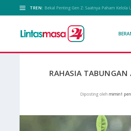
TREN:
Bekal Penting Gen Z: Saatnya Paham Kelola 
BERA
RAHASIA TABUNGAN 
Diposting oleh
mimin1 pen