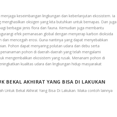
 menjaga keseimbangan lingkungan dan keberlanjutan ekosistem. Ia
g menghasilkan oksigen yang kita butuhkan untuk bernapas. Dan juga
agi berbagai jenis flora dan fauna. Kemudian juga membantu
gurangi efek pemanasan global dengan menyerap karbon dioksida
h dan mencegah erosi. Guna nantinya yang dapat menyebabkan
nian. Pohon dapat menyaring polutan udara dan debu serta
an penanaman pohon di daerah-daerah yang telah mengalami
untuk mengembalikan ekosistem yang rusak. Menanam pohon di
eningkatkan kualitas udara dan lingkungan hidup masyarakat
UK BEKAL AKHIRAT YANG BISA DI LAKUKAN
yah Untuk Bekal Akhirat Yang Bisa Di Lakukan
. Maka contoh lainnya