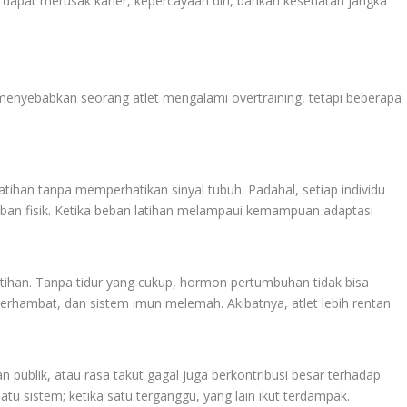
ini dapat merusak karier, kepercayaan diri, bahkan kesehatan jangka
 menyebabkan seorang atlet mengalami overtraining, tetapi beberapa
atihan tanpa memperhatikan sinyal tubuh. Padahal, setiap individu
ban fisik. Ketika beban latihan melampaui kemampuan adaptasi
atihan. Tanpa tidur yang cukup, hormon pertumbuhan tidak bisa
terhambat, dan sistem imun melemah. Akibatnya, atlet lebih rentan
pan publik, atau rasa takut gagal juga berkontribusi besar terhadap
atu sistem; ketika satu terganggu, yang lain ikut terdampak.