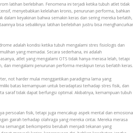
om latihan berlebihan. Fenomena ini terjadi ketika tubuh atlet tidak
 intensif, menyebabkan kelelahan kronis, penurunan performa, bahkan
ebak dalam keyakinan bahwa semakin keras dan sering mereka berlatih,
aannya bisa sebaliknya: latihan berlebihan justru bisa menghancurka
drome adalah kondisi ketika tubuh mengalami stres fisiologis dan
pemulihan yang memadai. Secara sederhana, ini adalah
Biasanya, atlet yang mengalami OTS tidak hanya merasa lelah, tetapi
rah, dan mengalami penurunan performa meskipun terus berlatih keras
ter, not harder mulai menggantikan paradigma lama yang
liki batas kemampuan untuk beradaptasi terhadap stres fisik, dan
ta saraf tidak dapat berfungsi optimal. Akibatnya, kemampuan tubuh
ya persoalan fisik, tetapi juga mencakup aspek mental dan emosional
ilangan gairah terhadap olahraga yang mereka cintai. Mereka merasa
 mana semangat berkompetisi berubah menjadi tekanan yang