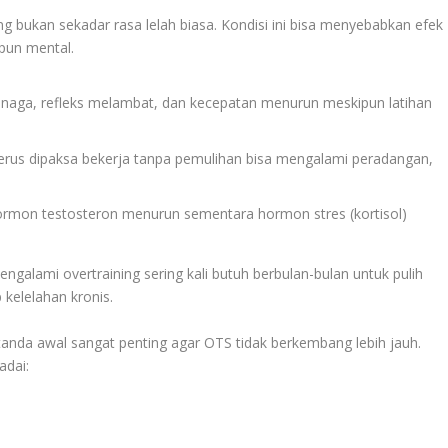
ng bukan sekadar rasa lelah biasa. Kondisi ini bisa menyebabkan efek
upun mental.
tenaga, refleks melambat, dan kecepatan menurun meskipun latihan
terus dipaksa bekerja tanpa pemulihan bisa mengalami peradangan,
rmon testosteron menurun sementara hormon stres (kortisol)
galami overtraining sering kali butuh berbulan-bulan untuk pulih
kelelahan kronis.
tanda awal sangat penting agar OTS tidak berkembang lebih jauh.
adai: