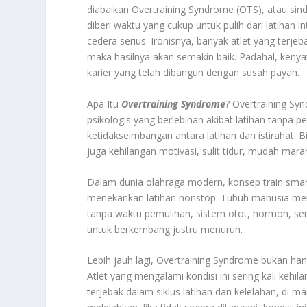
diabaikan Overtraining Syndrome (OTS), atau sindr
diberi waktu yang cukup untuk pulih dari latihan
cedera serius. Ironisnya, banyak atlet yang terj
maka hasilnya akan semakin baik. Padahal, kenyat
karier yang telah dibangun dengan susah payah.
Apa Itu
Overtraining Syndrome
? Overtraining Syn
psikologis yang berlebihan akibat latihan tanpa 
ketidakseimbangan antara latihan dan istirahat. 
juga kehilangan motivasi, sulit tidur, mudah ma
Dalam dunia olahraga modern, konsep train smar
menekankan latihan nonstop. Tubuh manusia memi
tanpa waktu pemulihan, sistem otot, hormon, ser
untuk berkembang justru menurun.
Lebih jauh lagi, Overtraining Syndrome bukan han
Atlet yang mengalami kondisi ini sering kali keh
terjebak dalam siklus latihan dan kelelahan, di