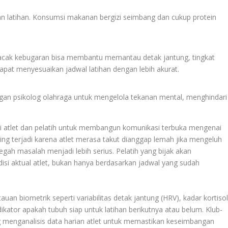
an latihan. Konsumsi makanan bergizi seimbang dan cukup protein
elacak kebugaran bisa membantu memantau detak jantung, tingkat
 dapat menyesuaikan jadwal latihan dengan lebih akurat.
ngan psikolog olahraga untuk mengelola tekanan mental, menghindari
agi atlet dan pelatih untuk membangun komunikasi terbuka mengenai
ing terjadi karena atlet merasa takut dianggap lemah jika mengeluh
egah masalah menjadi lebih serius. Pelatih yang bijak akan
isi aktual atlet, bukan hanya berdasarkan jadwal yang sudah
an biometrik seperti variabilitas detak jantung (HRV), kadar kortisol
ikator apakah tubuh siap untuk latihan berikutnya atau belum. Klub-
g menganalisis data harian atlet untuk memastikan keseimbangan