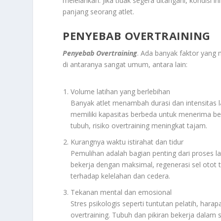
melelahkan. Jika tidak segera ditangani, kondisi 
panjang seorang atlet.
PENYEBAB OVERTRAINING
Penyebab Overtraining
. Ada banyak faktor yang
di antaranya sangat umum, antara lain:
Volume latihan yang berlebihan
Banyak atlet menambah durasi dan intensitas l
memiliki kapasitas berbeda untuk menerima be
tubuh, risiko overtraining meningkat tajam.
Kurangnya waktu istirahat dan tidur
Pemulihan adalah bagian penting dari proses l
bekerja dengan maksimal, regenerasi sel otot 
terhadap kelelahan dan cedera.
Tekanan mental dan emosional
Stres psikologis seperti tuntutan pelatih, hara
overtraining. Tubuh dan pikiran bekerja dalam s