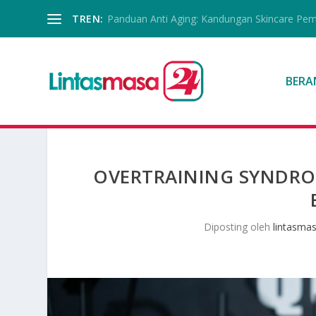
TREN:
Panduan Anti Aging: Kandungan Skincare Pe
BERA
OVERTRAINING SYNDRO
Diposting oleh
lintasma