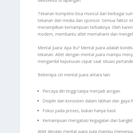
dieksekusi di lapangan.
Tekanan kompetisi bisa muncul dari berbagai sumbe
tekanan dari media dan sponsor. Semua faktor i
menampilkan kemampuan terbaiknya. Oleh karena i
modern, membantu atlet memahami dan mengelola
Mental Juara: Apa Itu? Mental juara adalah kondis
tekanan. Atlet dengan mental juara mampu menjag
mengambil keputusan cepat saat situasi pertandi
Beberapa ciri mental juara antara lain:
Percaya diri tinggi tanpa menjadi arogan.
Disiplin dan konsisten dalam latihan dan gaya h
Fokus pada proses, bukan hanya hasil.
Kemampuan mengatasi kegagalan dan bangkit l
Atlet dengan mental juara juga mampu menyesua