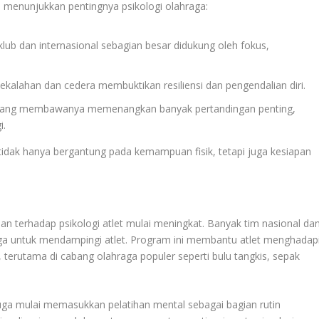
ia menunjukkan pentingnya psikologi olahraga:
 klub dan internasional sebagian besar didukung oleh fokus,
kalahan dan cedera membuktikan resiliensi dan pengendalian diri.
ra yang membawanya memenangkan banyak pertandingan penting,
i.
tidak hanya bergantung pada kemampuan fisik, tetapi juga kesiapan
tian terhadap psikologi atlet mulai meningkat. Banyak tim nasional da
aga untuk mendampingi atlet. Program ini membantu atlet menghadap
 terutama di cabang olahraga populer seperti bulu tangkis, sepak
uga mulai memasukkan pelatihan mental sebagai bagian rutin