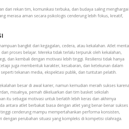
an dari rekan tim, komunikasi terbuka, dan budaya saling menghargai
yang merasa aman secara psikologis cenderung lebih fokus, kreatif,
SI
emampuan bangkit dari kegagalan, cedera, atau kekalahan. Atlet menta
ri proses belajar. Mereka tidak terlalu terpuruk oleh kekalahan,
gi, dan kembali dengan motivasi lebih tinggi. Resiliensi tidak hanya
tetapi juga membentuk karakter, kesabaran, dan ketekunan dalam
eperti tekanan media, ekspektasi publik, dan tuntutan pelatih.
ekalahan besar di awal karier, namun kemudian meraih sukses karen
ordan, misalnya, pernah dikeluarkan dari tim basket sekolah
tu sebagai motivasi untuk berlatih lebih keras dan akhirnya
da antara atlet berbakat biasa dengan atlet yang benar-benar sukses
liensi tinggi cenderung mampu mempertahankan performa konsisten,
i dengan perubahan situasi yang kompleks di kompetisi olahraga.