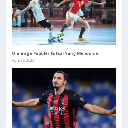
Olahraga Populer Futsal Yang Mendunia
April 26, 2025