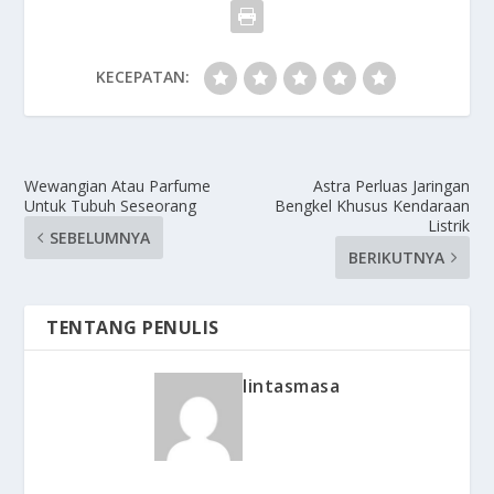
KECEPATAN:
Wewangian Atau Parfume
Astra Perluas Jaringan
Untuk Tubuh Seseorang
Bengkel Khusus Kendaraan
Listrik
SEBELUMNYA
BERIKUTNYA
TENTANG PENULIS
lintasmasa