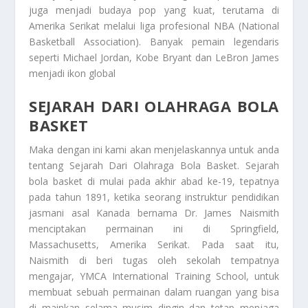
juga menjadi budaya pop yang kuat, terutama di
Amerika Serikat melalui liga profesional NBA (National
Basketball Association). Banyak pemain legendaris
seperti Michael Jordan, Kobe Bryant dan LeBron James
menjadi ikon global
SEJARAH DARI OLAHRAGA BOLA
BASKET
Maka dengan ini kami akan menjelaskannya untuk anda
tentang
Sejarah Dari Olahraga Bola Basket
. Sejarah
bola basket di mulai pada akhir abad ke-19, tepatnya
pada tahun 1891, ketika seorang instruktur pendidikan
jasmani asal Kanada bernama Dr. James Naismith
menciptakan permainan ini di Springfield,
Massachusetts, Amerika Serikat. Pada saat itu,
Naismith di beri tugas oleh sekolah tempatnya
mengajar, YMCA International Training School, untuk
membuat sebuah permainan dalam ruangan yang bisa
di mainkan selama musim dingin dan tetap menjaga