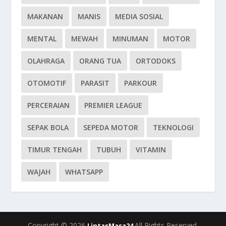
MAKANAN
MANIS
MEDIA SOSIAL
MENTAL
MEWAH
MINUMAN
MOTOR
OLAHRAGA
ORANG TUA
ORTODOKS
OTOMOTIF
PARASIT
PARKOUR
PERCERAIAN
PREMIER LEAGUE
SEPAK BOLA
SEPEDA MOTOR
TEKNOLOGI
TIMUR TENGAH
TUBUH
VITAMIN
WAJAH
WHATSAPP
Copyright © 2026
All Rights Reserved.
LintasMasa24