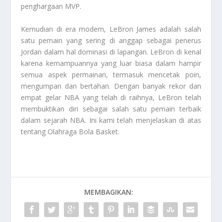
penghargaan MVP.
Kemudian di era modern, LeBron James adalah salah
satu pemain yang sering di anggap sebagai penerus
Jordan dalam hal dominasi di lapangan. LeBron di kenal
karena kemampuannya yang luar biasa dalam hampir
semua aspek permainan, termasuk mencetak poin,
mengumpan dan bertahan. Dengan banyak rekor dan
empat gelar NBA yang telah di raihnya, LeBron telah
membuktikan diri sebagai salah satu pemain terbaik
dalam sejarah NBA. Ini kami telah menjelaskan di atas
tentang
Olahraga Bola Basket
.
MEMBAGIKAN: