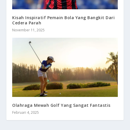
Kisah Inspiratif Pemain Bola Yang Bangkit Dari
Cedera Parah
November 11, 2025
Olahraga Mewah Golf Yang Sangat Fantastis
Februari 4, 2025