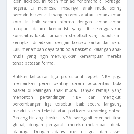
lebih fleksibel. Ini telah menjadi fenomena di berbagai
negara. Di Indonesia, misalnya, anak muda sering
bermain basket di lapangan terbuka atau taman-taman
kota. Ini baik secara informal dengan teman-teman
maupun dalam kompetisi yang di selenggarakan
komunitas lokal. Turnamen streetball yang populer ini
seringkali di adakan dengan konsep santai dan seru.
Lalu menambah daya tarik bola basket di kalangan anak
muda yang ingin menunjukkan kemampuan mereka
tanpa batasan formal.
Bahkan kehadiran liga profesional seperti NBA juga
memainkan peran penting dalam popularitas bola
basket di kalangan anak muda. Banyak remaja yang
menonton pertandingan NBA dan mengikuti
perkembangan liga tersebut, baik secara langsung
melalui siaran televisi atau platform streaming online.
Bintang-bintang basket NBA seringkali menjadi ikon
global, dengan pengaruh mereka melampaui dunia
olahraga. Dengan adanya media digital dan akses