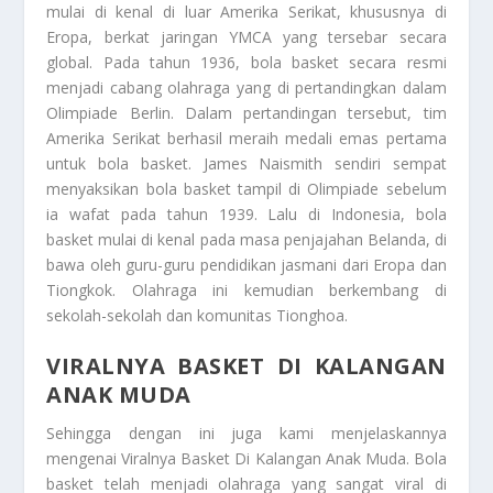
mulai di kenal di luar Amerika Serikat, khususnya di
Eropa, berkat jaringan YMCA yang tersebar secara
global. Pada tahun 1936, bola basket secara resmi
menjadi cabang olahraga yang di pertandingkan dalam
Olimpiade Berlin. Dalam pertandingan tersebut, tim
Amerika Serikat berhasil meraih medali emas pertama
untuk bola basket. James Naismith sendiri sempat
menyaksikan bola basket tampil di Olimpiade sebelum
ia wafat pada tahun 1939. Lalu di Indonesia, bola
basket mulai di kenal pada masa penjajahan Belanda, di
bawa oleh guru-guru pendidikan jasmani dari Eropa dan
Tiongkok. Olahraga ini kemudian berkembang di
sekolah-sekolah dan komunitas Tionghoa.
VIRALNYA BASKET DI KALANGAN
ANAK MUDA
Sehingga dengan ini juga kami menjelaskannya
mengenai
Viralnya Basket Di Kalangan Anak Muda
. Bola
basket telah menjadi olahraga yang sangat viral di