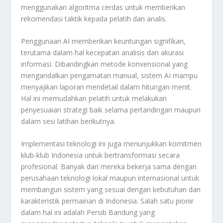
menggunakan algoritma cerdas untuk memberikan
rekomendasi taktik kepada pelatih dan analis.
Penggunaan AI memberikan keuntungan signifikan,
terutama dalam hal kecepatan analisis dan akurasi
informasi. Dibandingkan metode konvensional yang
mengandalkan pengamatan manual, sistem AI mampu
menyajikan laporan mendetail dalam hitungan menit.
Hal ini memudahkan pelatih untuk melakukan
penyesuaian strategi baik selama pertandingan maupun
dalam sesi latihan berikutnya.
Implementasi teknologi ini juga menunjukkan komitmen
klub-klub Indonesia untuk bertransformasi secara
profesional. Banyak dari mereka bekerja sama dengan
perusahaan teknologi lokal maupun internasional untuk
membangun sistem yang sesuai dengan kebutuhan dan
karakteristik permainan di Indonesia. Salah satu pionir
dalam hal ini adalah Persib Bandung yang