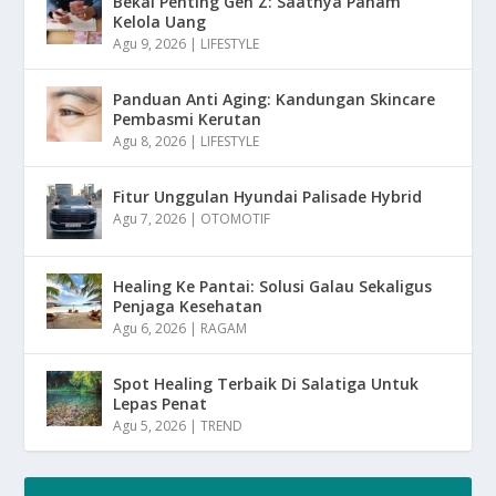
Bekal Penting Gen Z: Saatnya Paham
Kelola Uang
Agu 9, 2026
|
LIFESTYLE
Panduan Anti Aging: Kandungan Skincare
Pembasmi Kerutan
Agu 8, 2026
|
LIFESTYLE
Fitur Unggulan Hyundai Palisade Hybrid
Agu 7, 2026
|
OTOMOTIF
Healing Ke Pantai: Solusi Galau Sekaligus
Penjaga Kesehatan
Agu 6, 2026
|
RAGAM
Spot Healing Terbaik Di Salatiga Untuk
Lepas Penat
Agu 5, 2026
|
TREND