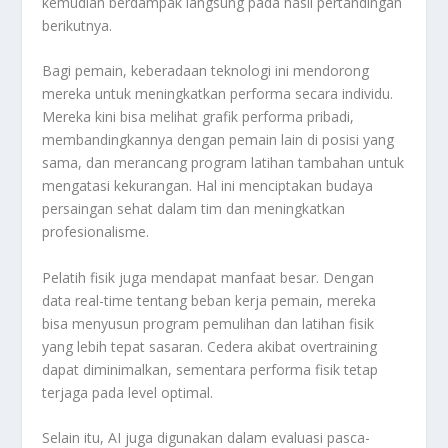
kemudian berdampak langsung pada hasil pertandingan
berikutnya.
Bagi pemain, keberadaan teknologi ini mendorong
mereka untuk meningkatkan performa secara individu.
Mereka kini bisa melihat grafik performa pribadi,
membandingkannya dengan pemain lain di posisi yang
sama, dan merancang program latihan tambahan untuk
mengatasi kekurangan. Hal ini menciptakan budaya
persaingan sehat dalam tim dan meningkatkan
profesionalisme.
Pelatih fisik juga mendapat manfaat besar. Dengan
data real-time tentang beban kerja pemain, mereka
bisa menyusun program pemulihan dan latihan fisik
yang lebih tepat sasaran. Cedera akibat overtraining
dapat diminimalkan, sementara performa fisik tetap
terjaga pada level optimal.
Selain itu, AI juga digunakan dalam evaluasi pasca-