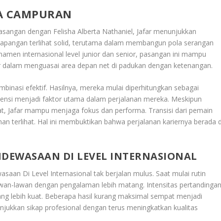
DA CAMPURAN
pasangan dengan Felisha Alberta Nathaniel, Jafar menunjukkan
 lapangan terlihat solid, terutama dalam membangun pola serangan
namen internasional level junior dan senior, pasangan ini mampu
 dalam menguasai area depan net di padukan dengan ketenangan.
binasi efektif. Hasilnya, mereka mulai diperhitungkan sebagai
stensi menjadi faktor utama dalam perjalanan mereka. Meskipun
at, Jafar mampu menjaga fokus dan performa. Transisi dari pemain
an terlihat. Hal ini membuktikan bahwa perjalanan kariernya berada d
DEWASAAN DI LEVEL INTERNASIONAL
saan Di Level Internasional
tak berjalan mulus. Saat mulai rutin
lawan-lawan dengan pengalaman lebih matang. Intensitas pertandinga
yang lebih kuat. Beberapa hasil kurang maksimal sempat menjadi
unjukkan sikap profesional dengan terus meningkatkan kualitas