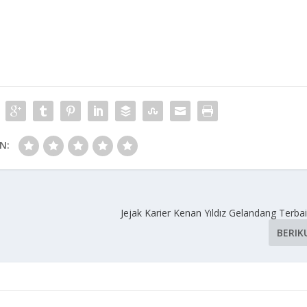
N:
Jejak Karier Kenan Yıldız Gelandang Terba
BERIK