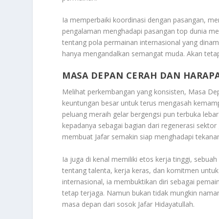
Ia memperbaiki koordinasi dengan pasangan, meni
pengalaman menghadapi pasangan top dunia menj
tentang pola permainan internasional yang dinamis.
hanya mengandalkan semangat muda. Akan tetapi
MASA DEPAN CERAH DAN HARAP
Melihat perkembangan yang konsisten,
Masa Dep
keuntungan besar untuk terus mengasah kemamp
peluang meraih gelar bergengsi pun terbuka lebar
kepadanya sebagai bagian dari regenerasi sektor
membuat Jafar semakin siap menghadapi tekana
Ia juga di kenal memiliki etos kerja tinggi, sebuah 
tentang talenta, kerja keras, dan komitmen untuk 
internasional, ia membuktikan diri sebagai pemai
tetap terjaga. Namun bukan tidak mungkin naman
masa depan dari sosok
Jafar Hidayatullah
.