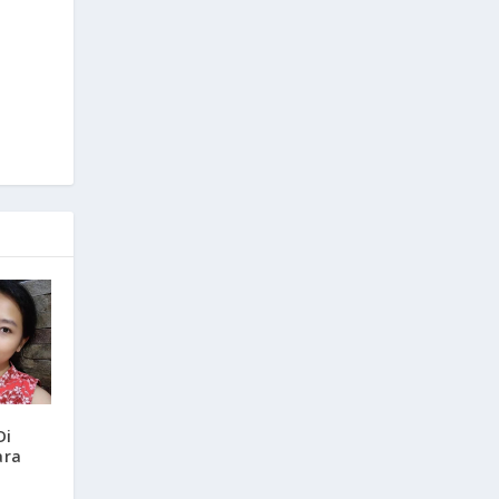
Di
ara