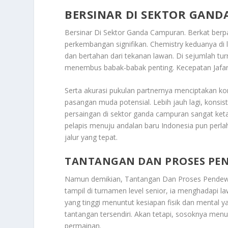
BERSINAR DI SEKTOR GAN
Bersinar Di Sektor Ganda Campuran
. Berkat ber
perkembangan signifikan. Chemistry keduanya di
dan bertahan dari tekanan lawan. Di sejumlah tur
menembus babak-babak penting. Kecepatan Jafar
Serta akurasi pukulan partnernya menciptakan kom
pasangan muda potensial. Lebih jauh lagi, konsi
persaingan di sektor ganda campuran sangat ket
pelapis menuju andalan baru Indonesia pun perlah
jalur yang tepat.
TANTANGAN DAN PROSES PEN
Namun demikian,
Tantangan Dan Proses Pendewa
tampil di turnamen level senior, ia menghadapi 
yang tinggi menuntut kesiapan fisik dan mental 
tantangan tersendiri. Akan tetapi, sosoknya men
permainan.