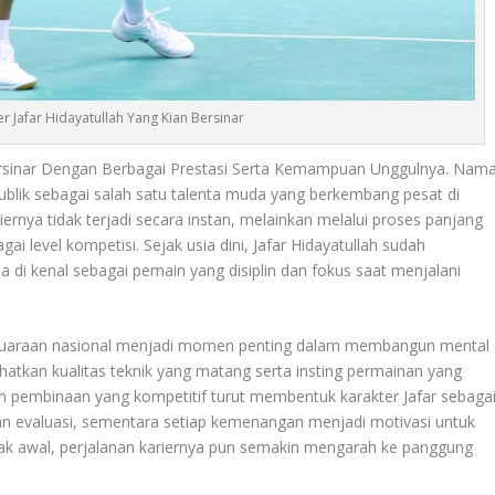
er Jafar Hidayatullah Yang Kian Bersinar
rsinar Dengan Berbagai Prestasi Serta Kemampuan Unggulnya. Nam
ublik sebagai salah satu talenta muda yang berkembang pesat di
ernya tidak terjadi secara instan, melainkan melalui proses panjang
ai level kompetisi. Sejak usia dini,
Jafar Hidayatullah
sudah
a di kenal sebagai pemain yang disiplin dan fokus saat menjalani
kejuaraan nasional menjadi momen penting dalam membangun mental
ihatkan kualitas teknik yang matang serta insting permainan yang
gan pembinaan yang kompetitif turut membentuk karakter Jafar sebaga
ahan evaluasi, sementara setiap kemenangan menjadi motivasi untuk
ak awal, perjalanan kariernya pun semakin mengarah ke panggung