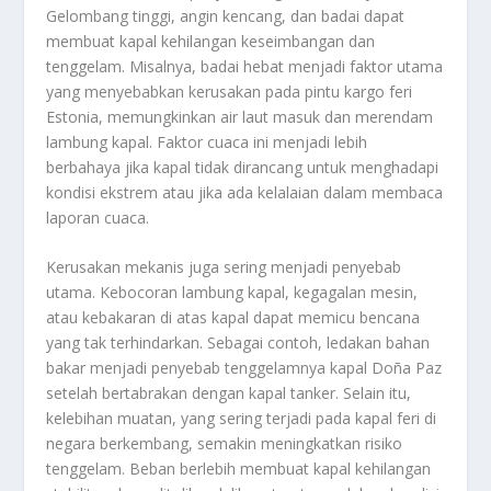
Gelombang tinggi, angin kencang, dan badai dapat
membuat kapal kehilangan keseimbangan dan
tenggelam. Misalnya, badai hebat menjadi faktor utama
yang menyebabkan kerusakan pada pintu kargo feri
Estonia, memungkinkan air laut masuk dan merendam
lambung kapal. Faktor cuaca ini menjadi lebih
berbahaya jika kapal tidak dirancang untuk menghadapi
kondisi ekstrem atau jika ada kelalaian dalam membaca
laporan cuaca.
Kerusakan mekanis juga sering menjadi penyebab
utama. Kebocoran lambung kapal, kegagalan mesin,
atau kebakaran di atas kapal dapat memicu bencana
yang tak terhindarkan. Sebagai contoh, ledakan bahan
bakar menjadi penyebab tenggelamnya kapal Doña Paz
setelah bertabrakan dengan kapal tanker. Selain itu,
kelebihan muatan, yang sering terjadi pada kapal feri di
negara berkembang, semakin meningkatkan risiko
tenggelam. Beban berlebih membuat kapal kehilangan