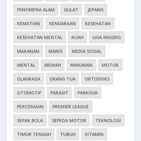
FENOMENA ALAM
GULAT
JEPANG
KEMATIAN
KENDARAAN
KESEHATAN
KESEHATAN MENTAL
KUAH
LIGA INGGRIS
MAKANAN
MANIS
MEDIA SOSIAL
MENTAL
MEWAH
MINUMAN
MOTOR
OLAHRAGA
ORANG TUA
ORTODOKS
OTOMOTIF
PARASIT
PARKOUR
PERCERAIAN
PREMIER LEAGUE
SEPAK BOLA
SEPEDA MOTOR
TEKNOLOGI
TIMUR TENGAH
TUBUH
VITAMIN