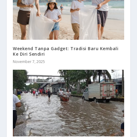
Weekend Tanpa Gadget: Tradisi Baru Kembali
Ke Diri Sendiri
November 7, 2025