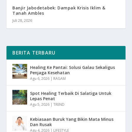
Banjir Jabodetabek: Dampak Krisis Iklim &
Tanah Ambles
Juli 28, 2026
BERITA TERBARU
Healing Ke Pantai: Solusi Galau Sekaligus
Penjaga Kesehatan
Agu 6, 2026
|
RAGAM
Spot Healing Terbaik Di Salatiga Untuk
Lepas Penat
Agu 5, 2026
|
TREND
Kebiasaan Buruk Yang Bikin Mata Minus
Dan Rusak
Agu 4, 2026
|
LIFESTYLE