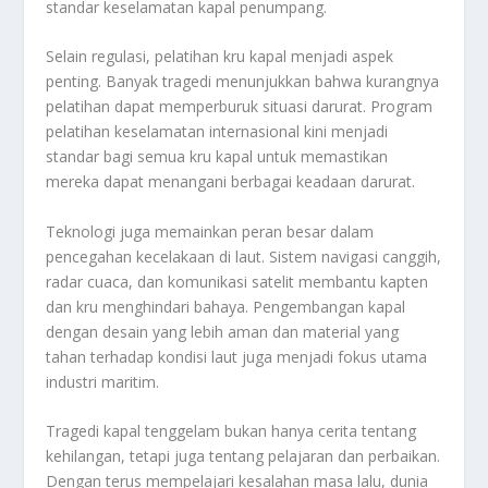
standar keselamatan kapal penumpang.
Selain regulasi, pelatihan kru kapal menjadi aspek
penting. Banyak tragedi menunjukkan bahwa kurangnya
pelatihan dapat memperburuk situasi darurat. Program
pelatihan keselamatan internasional kini menjadi
standar bagi semua kru kapal untuk memastikan
mereka dapat menangani berbagai keadaan darurat.
Teknologi juga memainkan peran besar dalam
pencegahan kecelakaan di laut. Sistem navigasi canggih,
radar cuaca, dan komunikasi satelit membantu kapten
dan kru menghindari bahaya. Pengembangan kapal
dengan desain yang lebih aman dan material yang
tahan terhadap kondisi laut juga menjadi fokus utama
industri maritim.
Tragedi kapal tenggelam bukan hanya cerita tentang
kehilangan, tetapi juga tentang pelajaran dan perbaikan.
Dengan terus mempelajari kesalahan masa lalu, dunia