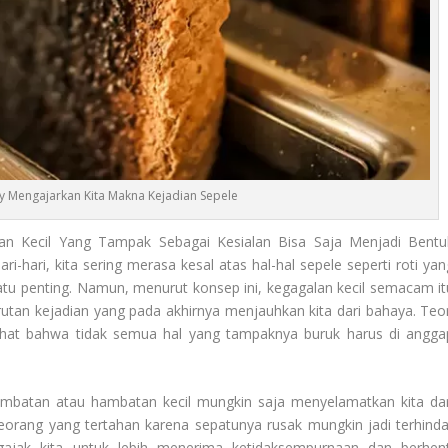
y Mengajarkan Kita Makna Kejadian Sepele
n Kecil Yang Tampak Sebagai Kesialan Bisa Saja Menjadi Bentu
-hari, kita sering merasa kesal atas hal-hal sepele seperti roti yan
tu penting. Namun, menurut konsep ini, kegagalan kecil semacam it
tan kejadian yang pada akhirnya menjauhkan kita dari bahaya. Teor
ihat bahwa tidak semua hal yang tampaknya buruk harus di angga
lambatan atau hambatan kecil mungkin saja menyelamatkan kita dar
eseorang yang tertahan karena sepatunya rusak mungkin jadi terhinda
engajak kita untuk lebih menerima ketidaksempurnaan dan berhent