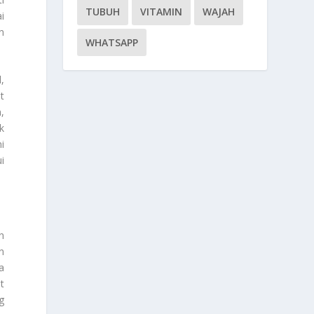
TUBUH
VITAMIN
WAJAH
i
n
WHATSAPP
,
t
,
k
i
i
n
n
a
t
g