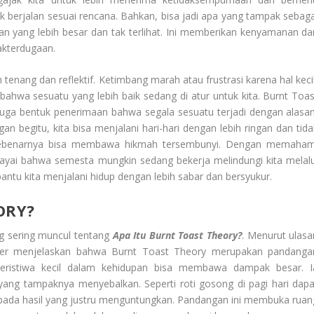
k berjalan sesuai rencana. Bahkan, bisa jadi apa yang tampak sebaga
an yang lebih besar dan tak terlihat. Ini memberikan kenyamanan da
akterdugaan.
 tenang dan reflektif. Ketimbang marah atau frustrasi karena hal kecil
bahwa sesuatu yang lebih baik sedang di atur untuk kita. Burnt Toas
i juga bentuk penerimaan bahwa segala sesuatu terjadi dengan alasan
 begitu, kita bisa menjalani hari-hari dengan lebih ringan dan tida
 sebenarnya bisa membawa hikmah tersembunyi. Dengan memaham
cayai bahwa semesta mungkin sedang bekerja melindungi kita melalu
bantu kita menjalani hidup dengan lebih sabar dan bersyukur.
ORY?
g sering muncul tentang
Apa Itu Burnt Toast Theory?
. Menurut ulasa
yner menjelaskan bahwa Burnt Toast Theory merupakan pandanga
eristiwa kecil dalam kehidupan bisa membawa dampak besar. I
ng tampaknya menyebalkan. Seperti roti gosong di pagi hari dapa
ada hasil yang justru menguntungkan. Pandangan ini membuka ruan