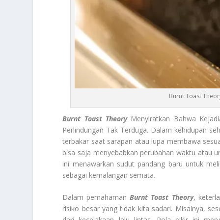
Burnt Toast Theor
Burnt Toast Theory
Menyiratkan Bahwa Kejadia
Perlindungan Tak Terduga. Dalam kehidupan sehari
terbakar saat sarapan atau lupa membawa sesua
bisa saja menyebabkan perubahan waktu atau uru
ini menawarkan sudut pandang baru untuk mel
sebagai kemalangan semata.
Dalam pemahaman
Burnt Toast Theory
, keter
risiko besar yang tidak kita sadari. Misalnya, s
dari kecelakaan lalu lintas. Pola pikir ini m