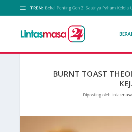
TREN:
Bekal Penting Gen Z: Saatnya Paham Kelola 
BERA
BURNT TOAST THEO
KE
Diposting oleh
lintasmas