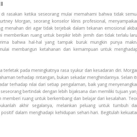
I
di rasakan ketika seseorang mulai memahami bahwa tidak semu
urtney Morgan, seorang konselor klinis profesional, menyampaika
menahan diri agar tidak terjebak dalam tekanan emosional akiba
ni memberikan ruang untuk berpikir lebih jernih dan tidak terlalu laru
erima bahwa hal-hal yang tampak buruk mungkin punya makn
 mulai membangun ketahanan dan kemampuan untuk menghadap
ga terletak pada meningkatnya rasa syukur dan kesadaran diri. Morga
aman terhadap rintangan, bukan sekadar menghindarinya. Selain it
sadar terhadap nilai dari setiap pengalaman, baik yang menyenangka
seorang bertindak dengan lebih bijaksana dan memiliki tujuan yan
an memberi ruang untuk berkembang dan belajar dari kesalahan. Teor
bukanlah akhir segalanya, melainkan peluang untuk tumbuh da
positif dalam menghadapi kehidupan sehari-hari. Begitulah kekuata