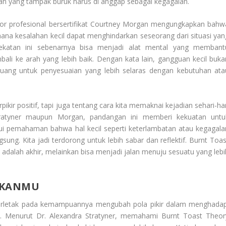
n yang tampak buruk harus di anggap sebagai kegagalan.
lor profesional bersertifikat Courtney Morgan mengungkapkan bahw
mana kesalahan kecil dapat menghindarkan seseorang dari situasi yan
ekatan ini sebenarnya bisa menjadi alat mental yang membant
ali ke arah yang lebih baik. Dengan kata lain, gangguan kecil buka
uang untuk penyesuaian yang lebih selaras dengan kebutuhan ata
pikir positif, tapi juga tentang cara kita memaknai kejadian sehari-ha
ratyner maupun Morgan, pandangan ini memberi kekuatan untu
lui pemahaman bahwa hal kecil seperti keterlambatan atau kegagala
ng. Kita jadi terdorong untuk lebih sabar dan reflektif. Burnt Toas
dalah akhir, melainkan bisa menjadi jalan menuju sesuatu yang lebi
TKANMU
rletak pada kemampuannya mengubah pola pikir dalam menghadap
n. Menurut Dr. Alexandra Stratyner, memahami Burnt Toast Theor