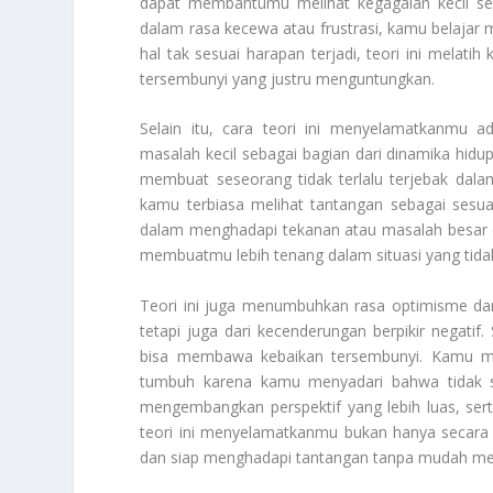
dapat membantumu melihat kegagalan kecil seba
dalam rasa kecewa atau frustrasi, kamu belajar 
hal tak sesuai harapan terjadi, teori ini melat
tersembunyi yang justru menguntungkan.
Selain itu, cara teori ini menyelamatkanm
masalah kecil sebagai bagian dari dinamika hidu
membuat seseorang tidak terlalu terjebak dala
kamu terbiasa melihat tantangan sebagai sesua
dalam menghadapi tekanan atau masalah besar d
membuatmu lebih tenang dalam situasi yang tida
Teori ini juga menumbuhkan rasa optimisme dan
tetapi juga dari kecenderungan berpikir negat
bisa membawa kebaikan tersembunyi. Kamu mulai
tumbuh karena kamu menyadari bahwa tidak se
mengembangkan perspektif yang lebih luas, sert
teori ini menyelamatkanmu bukan hanya secara 
dan siap menghadapi tantangan tanpa mudah me