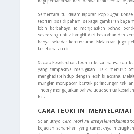
bagi pemahaman baru bahwa tidak semua kejadia
Sementara itu, dalam laporan Pop Sugar, konse
teori ini bisa di pahami sebagai gambaran bagai
lebih berbahaya. Ia menjelaskan bahwa pend
seseorang untuk bangkit dari kesalahan dan kemb
hanya sekadar kemunduran. Melainkan juga pel
keselamatan diri.
Secara keseluruhan, teori ini bukan hanya soal ber
yang tampaknya merugikan. Baik menurut St
menghadapi hidup dengan lebih bijaksana. Mela
mungkin merupakan bentuk perlindungan tak langsu
Theory mengajarkan bahwa tidak semua kesialan a
baik.
CARA TEORI INI MENYELAMA
Selanjutnya
Cara Teori Ini Menyelamatkanmu
te
kejadian sehari-hari yang tampaknya merugika