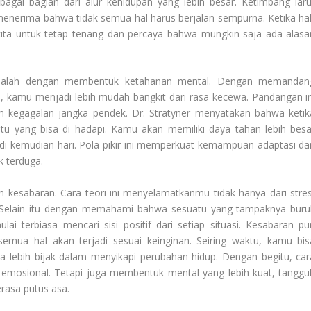
gai bagian dari alur kehidupan yang lebih besar. Ketimbang laru
menerima bahwa tidak semua hal harus berjalan sempurna. Ketika hal
ih kita untuk tetap tenang dan percaya bahwa mungkin saja ada alasa
u adalah dengan membentuk ketahanan mental. Dengan memandan
p, kamu menjadi lebih mudah bangkit dari rasa kecewa. Pandangan in
m kegagalan jangka pendek. Dr. Stratyner menyatakan bahwa ketik
tu yang bisa di hadapi. Kamu akan memiliki daya tahan lebih besa
i kemudian hari. Pola pikir ini memperkuat kemampuan adaptasi da
k terduga.
 kesabaran. Cara teori ini menyelamatkanmu tidak hanya dari stres
if. Selain itu dengan memahami bahwa sesuatu yang tampaknya buru
 terbiasa mencari sisi positif dari setiap situasi. Kesabaran pu
mua hal akan terjadi sesuai keinginan. Seiring waktu, kamu bis
a lebih bijak dalam menyikapi perubahan hidup. Dengan begitu, car
emosional. Tetapi juga membentuk mental yang lebih kuat, tanggu
rasa putus asa.