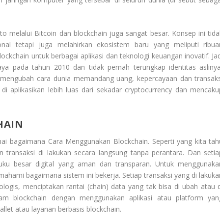
o melalui Bitcoin dan blockchain juga sangat besar. Konsep ini tida
al tetapi juga melahirkan ekosistem baru yang meliputi ribua
ockchain untuk berbagai aplikasi dan teknologi keuangan inovatif. Jad
a pada tahun 2010 dan tidak pernah terungkap identitas aslinya
us mengubah cara dunia memandang uang, kepercayaan dan transaks
 di aplikasikan lebih luas dari sekadar cryptocurrency dan mencaku
HAIN
enai bagaimana
Cara Menggunakan Blockchain
. Seperti yang kita ta
 transaksi di lakukan secara langsung tanpa perantara. Dan setia
 buku besar digital yang aman dan transparan. Untuk menggunaka
hami bagaimana sistem ini bekerja. Setiap transaksi yang di lakuka
logis, menciptakan rantai (chain) data yang tak bisa di ubah atau d
alam blockchain dengan menggunakan aplikasi atau platform yan
llet atau layanan berbasis blockchain.