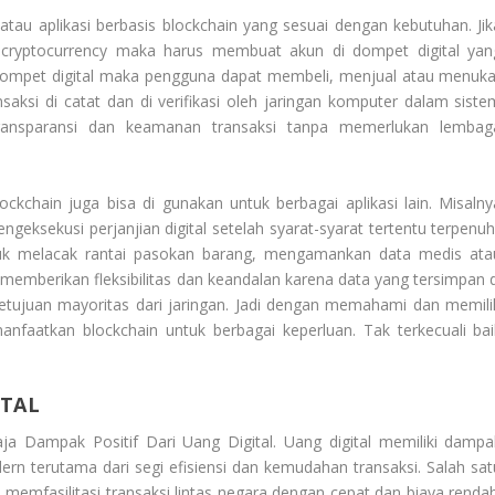
tau aplikasi berbasis blockchain yang sesuai dengan kebutuhan. Jik
i cryptocurrency maka harus membuat akun di dompet digital yan
dompet digital maka pengguna dapat membeli, menjual atau menuka
aksi di catat dan di verifikasi oleh jaringan komputer dalam siste
transparansi dan keamanan transaksi tanpa memerlukan lembag
ckchain juga bisa di gunakan untuk berbagai aplikasi lain. Misalny
geksekusi perjanjian digital setelah syarat-syarat tertentu terpenuhi
ntuk melacak rantai pasokan barang, mengamankan data medis ata
g memberikan fleksibilitas dan keandalan karena data yang tersimpan d
rsetujuan mayoritas dari jaringan. Jadi dengan memahami dan memili
faatkan blockchain untuk berbagai keperluan. Tak terkecuali bai
ITAL
aja
Dampak Positif Dari Uang Digital
. Uang digital memiliki dampa
ern terutama dari segi efisiensi dan kemudahan transaksi. Salah sat
mfasilitasi transaksi lintas negara dengan cepat dan biaya rendah