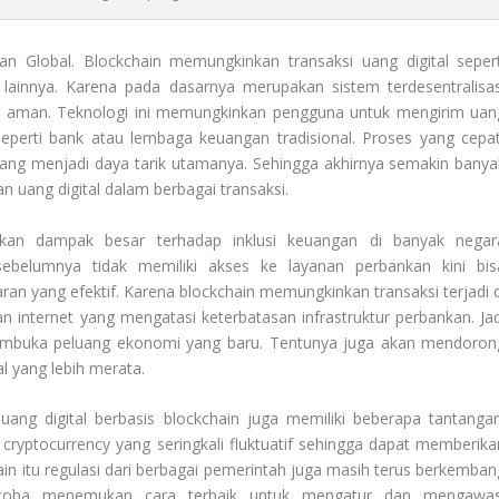
 Global. Blockchain memungkinkan transaksi uang digital sepert
 lainnya. Karena pada dasarnya merupakan sistem terdesentralisas
an aman. Teknologi ini memungkinkan pengguna untuk mengirim uan
perti bank atau lembaga keuangan tradisional. Proses yang cepat
yang menjadi daya tarik utamanya. Sehingga akhirnya semakin banya
n uang digital dalam berbagai transaksi.
rikan dampak besar terhadap inklusi keuangan di banyak negar
ebelumnya tidak memiliki akses ke layanan perbankan kini bis
an yang efektif. Karena blockchain memungkinkan transaksi terjadi d
 internet yang mengatasi keterbatasan infrastruktur perbankan. Jad
uka peluang ekonomi yang baru. Tentunya juga akan mendoron
l yang lebih merata.
g digital berbasis blockchain juga memiliki beberapa tantangan
 cryptocurrency yang seringkali fluktuatif sehingga dapat memberika
lain itu regulasi dari berbagai pemerintah juga masih terus berkemban
ncoba menemukan cara terbaik untuk mengatur dan mengawas