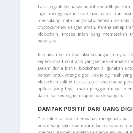
Lalu langkah keduanya adalah memilih platform a
ingin menggunakan blockchain untuk transaks
mendukung mata uang kripto. Setelah memiliki 
cryptocurrency dengan aman. Karena setiap trans
blockchain. Proses inilah yang memastikan 
perantara.
Kemudian selain transaksi keuangan ternyata blo
seperti smart contracts yang secara otomatis men
Dalam dunia bisnis, blockchain di gunakan u
bahkan untuk voting digital. Teknologi inilah yan
blockchain sulit di retas atau di ubah tanpa pe
aplikasi yang tepat maka pengguna dapat meman
dalam hal keuangan maupun non-keuangan.
DAMPAK POSITIF DARI UANG DIG
Terakhir kita akan membahas mengenai apa s
positif yang signifikan dalam dunia ekonomi mod
manfaat utamanya adalah kemampuannya untuk me