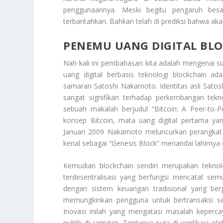
penggunaannya. Meski begitu pengaruh bes
terbantahkan. Bahkan telah di prediksi bahwa ak
PENEMU UANG DIGITAL BL
Nah kali ini pembahasan kita adalah mengenai s
uang digital berbasis teknologi blockchain
samaran Satoshi Nakamoto. Identitas asli Satos
sangat signifikan terhadap perkembangan tek
sebuah makalah berjudul “Bitcoin: A Peer-to-
konsep Bitcoin, mata uang digital pertama yan
Januari 2009 Nakamoto meluncurkan perangkat 
kenal sebagai “Genesis Block” menandai lahirnya
Kemudian blockchain sendiri merupakan teknolo
terdesentralisasi yang berfungsi mencatat se
dengan sistem keuangan tradisional yang ber
memungkinkan pengguna untuk bertransaksi sec
Inovasi inilah yang mengatasi masalah kepercay
publik di jaringan. Tentunya juga di verifikasi o