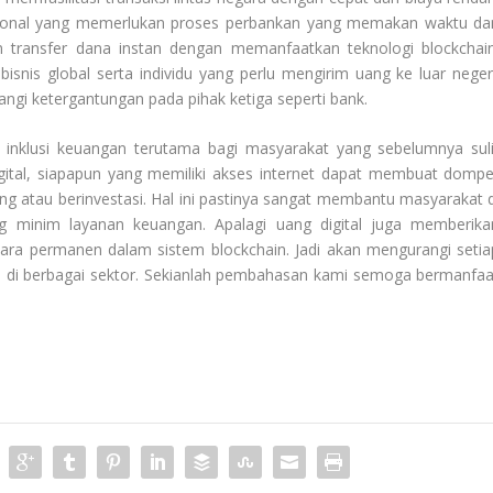
isional yang memerlukan proses perbankan yang memakan waktu da
n transfer dana instan dengan memanfaatkan teknologi blockchain
snis global serta individu yang perlu mengirim uang ke luar negeri
i ketergantungan pada pihak ketiga seperti bank.
 inklusi keuangan terutama bagi masyarakat yang sebelumnya suli
ital, siapapun yang memiliki akses internet dapat membuat dompe
ng atau berinvestasi. Hal ini pastinya sangat membantu masyarakat d
g minim layanan keuangan. Apalagi uang digital juga memberika
ecara permanen dalam sistem blockchain. Jadi akan mengurangi setia
as di berbagai sektor. Sekianlah pembahasan kami semoga bermanfaa