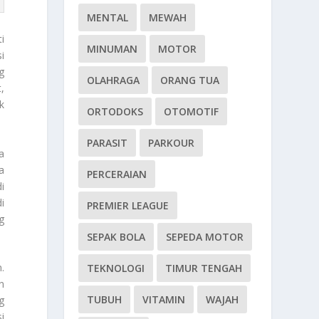
MENTAL
MEWAH
i
MINUMAN
MOTOR
i
g
OLAHRAGA
ORANG TUA
,
k
ORTODOKS
OTOMOTIF
PARASIT
PARKOUR
a
a
PERCERAIAN
i
i
PREMIER LEAGUE
g
SEPAK BOLA
SEPEDA MOTOR
.
TEKNOLOGI
TIMUR TENGAH
n
TUBUH
VITAMIN
WAJAH
g
i