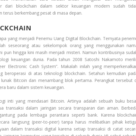
ar dari blockchain dalam sektor keuangan modern sudah tida
an terus berkembang pesat di masa depan.
OCKCHAIN
iapa yang menjadi
Penemu Uang Digital Blockchain
. Ternyata penem
 adalah seseorang atau sekelompok orang yang menggunakan nam
hi pun hingga kini masih menjadi misteri. Namun kontribusinya suda
nologi keuangan dunia. Pada tahun 2008 Satoshi Nakamoto merili
Peer Electronic Cash System”. Makalah inilah yang memperkenalka
g beroperasi di atas teknologi blockchain. Setahun kemudian pad
lunak Bitcoin dan menambang blok pertama. Perangkat tersebut d
 era baru dalam sistem keuangan.
gi inti yang mendasari Bitcoin. Artinya adalah sebuah buku besa
mua transaksi dalam jaringan secara transparan dan aman. Berbed
gantung pada lembaga perantara seperti bank. Karena blockchai
ara langsung (peer-to-peer) tanpa harus melibatkan pihak ketiga
aan dalam transaksi digital karena setiap transaksi di catat secar
leh jaringan komputer yang tersebar di seluruh dunia (di sebut sebaga