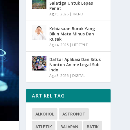
Salatiga Untuk Lepas
Penat
Agu 5, 2026
|
TREND
Kebiasaan Buruk Yang
Bikin Mata Minus Dan
Rusak
Agu 4, 2026
|
LIFESTYLE
Daftar Aplikasi Dan Situs
Nonton Anime Legal Sub
Indo
Agu 3, 2026
|
DIGITAL
ARTIKEL TAG
ALKOHOL
ASTRONOT
ATLETIK
BALAPAN
BATIK