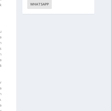
WHATSAPP
k
u
a
h
s
n
a
i
r
a
n
.
a
i