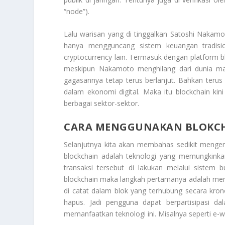
“node”).
Lalu warisan yang di tinggalkan Satoshi Nakamot
hanya mengguncang sistem keuangan tradision
cryptocurrency lain. Termasuk dengan platform bl
meskipun Nakamoto menghilang dari dunia may
gagasannya tetap terus berlanjut. Bahkan ter
dalam ekonomi digital. Maka itu blockchain kini
berbagai sektor-sektor.
CARA MENGGUNAKAN BLOKC
Selanjutnya kita akan membahas sedikit meng
blockchain adalah teknologi yang memungkinkan
transaksi tersebut di lakukan melalui sistem
blockchain maka langkah pertamanya adalah mema
di catat dalam blok yang terhubung secara krono
hapus. Jadi pengguna dapat berpartisipasi d
memanfaatkan teknologi ini. Misalnya seperti e-wa