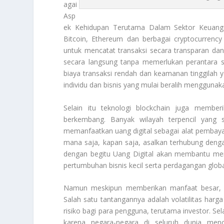
agai
Asp
ek Kehidupan Terutama Dalam Sektor Keuangan
Bitcoin, Ethereum dan berbagai cryptocurrency
untuk mencatat transaksi secara transparan d
secara langsung tanpa memerlukan perantara se
biaya transaksi rendah dan keamanan tinggilah 
individu dan bisnis yang mulai beralih menggunaka
Selain itu teknologi blockchain juga membe
berkembang. Banyak wilayah terpencil yang s
memanfaatkan uang digital sebagai alat pembayar
mana saja, kapan saja, asalkan terhubung dengan
dengan begitu
Uang Digital
akan membantu memb
pertumbuhan bisnis kecil serta perdagangan globa
Namun meskipun memberikan manfaat besar, uan
Salah satu tantangannya adalah volatilitas harga
risiko bagi para pengguna, terutama investor. Se
karena negara-negara di seluruh dunia me