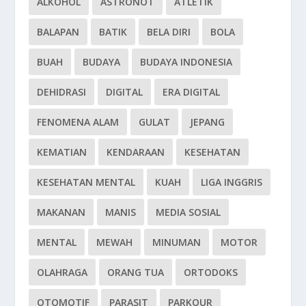
ALKOHOL
ASTRONOT
ATLETIK
BALAPAN
BATIK
BELA DIRI
BOLA
BUAH
BUDAYA
BUDAYA INDONESIA
DEHIDRASI
DIGITAL
ERA DIGITAL
FENOMENA ALAM
GULAT
JEPANG
KEMATIAN
KENDARAAN
KESEHATAN
KESEHATAN MENTAL
KUAH
LIGA INGGRIS
MAKANAN
MANIS
MEDIA SOSIAL
MENTAL
MEWAH
MINUMAN
MOTOR
OLAHRAGA
ORANG TUA
ORTODOKS
OTOMOTIF
PARASIT
PARKOUR