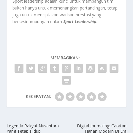
Sport leadership adalah kunci untuk membangun tim
bukan hanya untuk memenangkan pertandingan, tetapi
juga untuk menciptakan warisan prestasi yang
berkesinambungan dalam
Sport Leadership
.
MEMBAGIKAN:
KECEPATAN:
Legenda Rakyat Nusantara
Digital Journaling: Catatan
Yang Tetap Hidup
Harian Modern Di Era