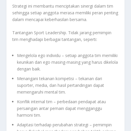
Strategi ini membantu menciptakan sinergi dalam tim
sehingga setiap anggota merasa memiliki peran penting
dalam mencapai keberhasilan bersama.
Tantangan Sport Leadership. Tidak jarang pemimpin
tim menghadapi berbagai tantangan, seperti:
Mengelola ego individu – setiap anggota tim memiliki
keunikan dan ego masing-masing yang harus dikelola
dengan baik.
Menangani tekanan kompetisi – tekanan dari
suporter, media, dan hasil pertandingan dapat
memengaruhi mental tim.
Konflik internal tim – perbedaan pendapat atau
persaingan antar pemain dapat mengganggu
harmoni tim.
Adaptasi terhadap perubahan strategi – pemimpin