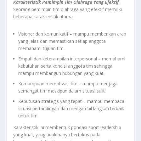
Karakteristik Pemimpin Tim Olahraga Yang Efektif
.
Seorang pemimpin tim olahraga yang efektif memiliki
beberapa karakteristik utama:
Visioner dan komunikatif – mampu memberikan arah
yang jelas dan memastikan setiap anggota
memahami tujuan tim.
Empati dan keterampilan interpersonal – memahami
kebutuhan serta kondisi anggota tim sehingga
mampu membangun hubungan yang kuat.
Kemampuan memotivasi tim – mampu menjaga
semangat tim meskipun dalam situasi sulit.
Keputusan strategis yang tepat – mampu membaca
situasi pertandingan dan mengambil langkah terbaik
untuk tim.
Karakteristik ini membentuk pondasi sport leadership
yang kuat, yang tidak hanya berfokus pada