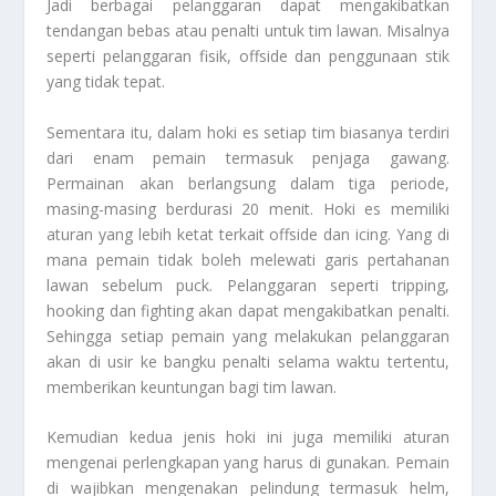
Jadi berbagai pelanggaran dapat mengakibatkan
tendangan bebas atau penalti untuk tim lawan. Misalnya
seperti pelanggaran fisik, offside dan penggunaan stik
yang tidak tepat.
Sementara itu, dalam hoki es setiap tim biasanya terdiri
dari enam pemain termasuk penjaga gawang.
Permainan akan berlangsung dalam tiga periode,
masing-masing berdurasi 20 menit. Hoki es memiliki
aturan yang lebih ketat terkait offside dan icing. Yang di
mana pemain tidak boleh melewati garis pertahanan
lawan sebelum puck. Pelanggaran seperti tripping,
hooking dan fighting akan dapat mengakibatkan penalti.
Sehingga setiap pemain yang melakukan pelanggaran
akan di usir ke bangku penalti selama waktu tertentu,
memberikan keuntungan bagi tim lawan.
Kemudian kedua jenis hoki ini juga memiliki aturan
mengenai perlengkapan yang harus di gunakan. Pemain
di wajibkan mengenakan pelindung termasuk helm,