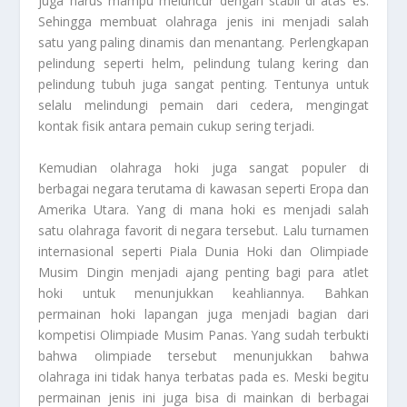
juga harus mampu meluncur dengan stabil di atas es.
Sehingga membuat olahraga jenis ini menjadi salah
satu yang paling dinamis dan menantang. Perlengkapan
pelindung seperti helm, pelindung tulang kering dan
pelindung tubuh juga sangat penting. Tentunya untuk
selalu melindungi pemain dari cedera, mengingat
kontak fisik antara pemain cukup sering terjadi.
Kemudian olahraga hoki juga sangat populer di
berbagai negara terutama di kawasan seperti Eropa dan
Amerika Utara. Yang di mana hoki es menjadi salah
satu olahraga favorit di negara tersebut. Lalu turnamen
internasional seperti Piala Dunia Hoki dan Olimpiade
Musim Dingin menjadi ajang penting bagi para atlet
hoki untuk menunjukkan keahliannya. Bahkan
permainan hoki lapangan juga menjadi bagian dari
kompetisi Olimpiade Musim Panas. Yang sudah terbukti
bahwa olimpiade tersebut menunjukkan bahwa
olahraga ini tidak hanya terbatas pada es. Meski begitu
permainan jenis ini juga bisa di mainkan di berbagai