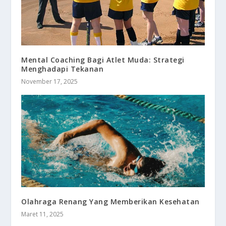
Mental Coaching Bagi Atlet Muda: Strategi
Menghadapi Tekanan
November 17, 2025
Olahraga Renang Yang Memberikan Kesehatan
Maret 11, 2025