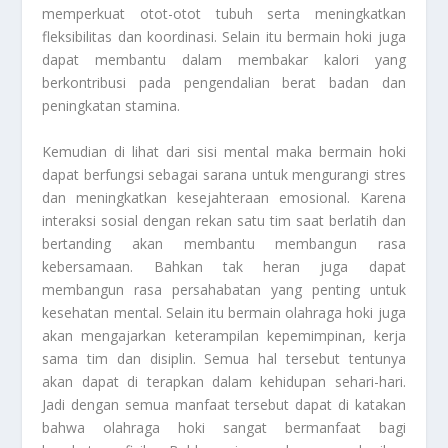
memperkuat otot-otot tubuh serta meningkatkan
fleksibilitas dan koordinasi. Selain itu bermain hoki juga
dapat membantu dalam membakar kalori yang
berkontribusi pada pengendalian berat badan dan
peningkatan stamina.
Kemudian di lihat dari sisi mental maka bermain hoki
dapat berfungsi sebagai sarana untuk mengurangi stres
dan meningkatkan kesejahteraan emosional. Karena
interaksi sosial dengan rekan satu tim saat berlatih dan
bertanding akan membantu membangun rasa
kebersamaan. Bahkan tak heran juga dapat
membangun rasa persahabatan yang penting untuk
kesehatan mental. Selain itu bermain olahraga hoki juga
akan mengajarkan keterampilan kepemimpinan, kerja
sama tim dan disiplin. Semua hal tersebut tentunya
akan dapat di terapkan dalam kehidupan sehari-hari.
Jadi dengan semua manfaat tersebut dapat di katakan
bahwa olahraga hoki sangat bermanfaat bagi