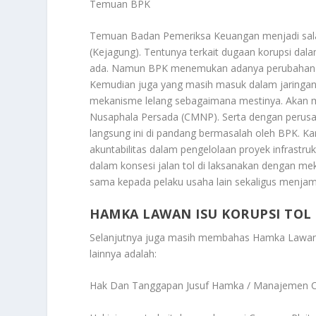
Temuan BPK
Temuan Badan Pemeriksa Keuangan menjadi sala
(Kejagung). Tentunya terkait dugaan korupsi dala
ada. Namun BPK menemukan adanya perubahan li
Kemudian juga yang masih masuk dalam jaringan 
mekanisme lelang sebagaimana mestinya. Akan m
Nusaphala Persada (CMNP). Serta dengan perusa
langsung ini di pandang bermasalah oleh BPK. Ka
akuntabilitas dalam pengelolaan proyek infrastru
dalam konsesi jalan tol di laksanakan dengan m
sama kepada pelaku usaha lain sekaligus menjam
HAMKA LAWAN ISU KORUPSI TOL
Selanjutnya juga masih membahas
Hamka Lawan 
lainnya adalah:
Hak Dan Tanggapan Jusuf Hamka / Manajemen