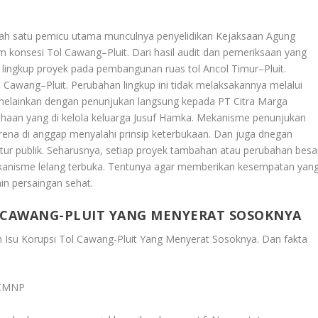
h satu pemicu utama munculnya penyelidikan Kejaksaan Agung
m konsesi Tol Cawang–Pluit. Dari hasil audit dan pemeriksaan yang
ngkup proyek pada pembangunan ruas tol Ancol Timur–Pluit.
Cawang–Pluit. Perubahan lingkup ini tidak melaksakannya melalui
elainkan dengan penunjukan langsung kepada PT Citra Marga
haan yang di kelola keluarga Jusuf Hamka. Mekanisme penunjukan
rena di anggap menyalahi prinsip keterbukaan. Dan juga dnegan
ktur publik. Seharusnya, setiap proyek tambahan atau perubahan besa
ekanisme lelang terbuka. Tentunya agar memberikan kesempatan yan
in persaingan sehat.
 CAWANG-PLUIT YANG MENYERAT SOSOKNYA
Isu Korupsi Tol Cawang-Pluit Yang Menyerat Sosoknya
. Dan fakta
 CMNP