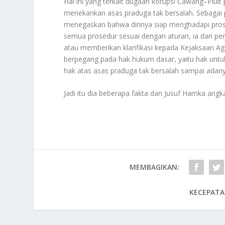
Hal ini yang terkait dugaan korupsi Cawang–Plui
menekankan asas praduga tak bersalah. Sebagai pen
menegaskan bahwa dirinya siap menghadapi pro
semua prosedur sesuai dengan aturan, ia dan per
atau memberikan klarifikasi kepada Kejaksaan A
berpegang pada hak hukum dasar, yaitu hak untuk
hak atas asas praduga tak bersalah sampai adan
Jadi itu dia beberapa fakta dan Jusuf Hamka angk
MEMBAGIKAN:
KECEPATA