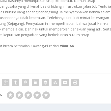
t pada dasarnya menunjukkan sikap kooperatif. Namun tetap
gusaha yang di kenal luas di bidang infrastruktur jalan tol. Tentu i
ses hukum yang sedang berlangsung. Ia menyampaikan bahwa selam
usahaannya tidak keberatan. Terlebihnya untuk di mintai keterangan
gung (Kejagung). Pernyataan ini memperlihatkan bahwa Jusuf Hamka
 membela diri. Dan hak untuk memperoleh perlakuan yang adil. Sert
ya keputusan pengadilan yang berkekuatan hukum tetap.
at bicara persoalan Cawang-Pluit dari
Ribut Tol
.
N: