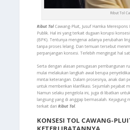
Ribut Tol C
Ribut Tol
Cawang-Pluit, Jusuf Hamka Merespons D
Publik.
Hal ini yang terkait dugaan korupsi kons
(BPK). Tentunya mengenai adanya perubahan lin
tanpa proses lelang. Dan temuan tersebut menimb
perpanjangan konsesi. Terlebih mengingat hal satu
Serta dengan alasan penugasan pembangunan ruas 
mulai melakukan langkah awal berupa penyelidika
mintai keterangan. Dalam prosesnya, anak dari pe
untuk memberikan klarifikasi. Sejumlah pejaba
Namun selaku pengelola ini, juga di libatkan un
langsung yang di anggap bermasalah. Kejagung m
terkait dari
Ribut Tol
.
KONSESI TOL CAWANG-PLUI
KETERLIBATANNYA