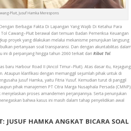
awang-Pluit, Jusuf Hamka Merespons
engan Berbagai Fakta Di Lapangan Yang Wajib Di Ketahui Para
esi Tol Cawang–Pluit berawal dari temuan Badan Pemeriksa Keuangan
gkup proyek yang dilakukan melalui mekanisme penunjukan langsung
ulkan pertanyaan soal transparansi. Dan dengan akuntabilitas dala
 ini di perpanjang hingga tahun 2060 terkait dari
Ribut Tol
.
baru Harbour Road II (Ancol Timur–Pluit). Atas dasar itu, Kejagung
n. Ataupun klarifikasi dengan memanggil sejumlah pihak untuk di
ngusaha Jusuf Hamka, yaitu Fitria Yusuf. Kemudian turut di panggil
t maupun pihak manajemen PT Citra Marga Nusaphala Persada (CMNP)
tuk menjelaskan proses amandemen perjanjiannya. Serta penunjukan
enegaskan bahwa kasus ini masih dalam tahap penyelidikan awal
T: JUSUF HAMKA ANGKAT BICARA SOAL