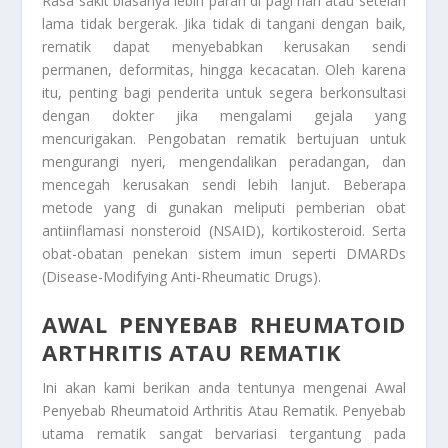
Rasa sakit biasanya lebih parah di pagi hari atau setelah
lama tidak bergerak. Jika tidak di tangani dengan baik,
rematik dapat menyebabkan kerusakan sendi
permanen, deformitas, hingga kecacatan. Oleh karena
itu, penting bagi penderita untuk segera berkonsultasi
dengan dokter jika mengalami gejala yang
mencurigakan. Pengobatan rematik bertujuan untuk
mengurangi nyeri, mengendalikan peradangan, dan
mencegah kerusakan sendi lebih lanjut. Beberapa
metode yang di gunakan meliputi pemberian obat
antiinflamasi nonsteroid (NSAID), kortikosteroid. Serta
obat-obatan penekan sistem imun seperti DMARDs
(Disease-Modifying Anti-Rheumatic Drugs).
AWAL PENYEBAB RHEUMATOID
ARTHRITIS ATAU REMATIK
Ini akan kami berikan anda tentunya mengenai
Awal
Penyebab Rheumatoid Arthritis Atau Rematik
. Penyebab
utama rematik sangat bervariasi tergantung pada