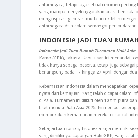
antarnegara, tetapi juga sebuah momen penting 
yang mampu menyelenggarakan acara berskala be
menginspirasi generasi muda untuk lebih mengen
antarnegara Asia dalam semangat persaudaraan d
INDONESIA JADI TUAN RUMA
Indonesia Jadi Tuan Rumah Turnamen Hoki Asia
,
Karno (GBK), Jakarta. Keputusan ini menandai ton
tidak hanya sebagai peserta, tetapi juga sebagai 
berlangsung pada 17 hingga 27 April, dengan dua 
Keberhasilan Indonesia dalam mendapatkan kepe
nyata dari kemajuan. Yang telah dicapai dalam i
di Asia. Turnamen ini diikuti oleh 10 tim putra d
tiket menuju Piala Asia 2025. Ini menjadi kesemp
membuktikan kemampuan mereka di kancah inter
Sebagai tuan rumah, Indonesia juga memiliki kes
yang dimilikinya. Lapangan Hoki GBK, yang telah 