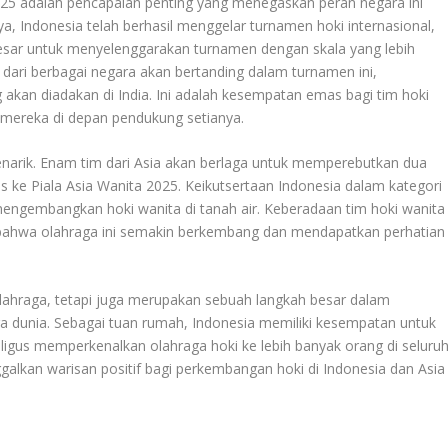
025 adalah pencapaian penting yang menegaskan peran negara ini
a, Indonesia telah berhasil menggelar turnamen hoki internasional,
besar untuk menyelenggarakan turnamen dengan skala yang lebih
a dari berbagai negara akan bertanding dalam turnamen ini,
 akan diadakan di India. Ini adalah kesempatan emas bagi tim hoki
mereka di depan pendukung setianya.
 menarik. Enam tim dari Asia akan berlaga untuk memperebutkan dua
s ke Piala Asia Wanita 2025. Keikutsertaan Indonesia dalam kategori
ngembangkan hoki wanita di tanah air. Keberadaan tim hoki wanita
a bahwa olahraga ini semakin berkembang dan mendapatkan perhatian
ahraga, tetapi juga merupakan sebuah langkah besar dalam
a dunia. Sebagai tuan rumah, Indonesia memiliki kesempatan untuk
aligus memperkenalkan olahraga hoki ke lebih banyak orang di seluru
galkan warisan positif bagi perkembangan hoki di Indonesia dan Asia