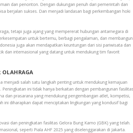
emain dan penonton. Dengan dukungan penuh dari pemerintah dan
bisa berjalan sukses. Dan menjadi landasan bagi perkembangan hoki
raga, tetapi juga ajang yang mempererat hubungan antarnegara di
an berkesempatan untuk bertemu, berbagi pengalaman, dan membangun
 Indonesia juga akan mendapatkan keuntungan dari sisi pariwisata dan
 dan internasional yang datang untuk mendukung tim favorit
R OLAHRAGA
sia menjadi salah satu langkah penting untuk mendukung kemajuan
l. Peningkatan ini tidak hanya berkaitan dengan pembangunan fasilita
ana dan prasarana yang mendukung pengembangan atlet, kompetisi,
ah ini diharapkan dapat menciptakan lingkungan yang kondusif bagi
novasi dan peningkatan fasilitas Gelora Bung Karno (GBK) yang telah.
nasional, seperti Piala AHF 2025 yang diselenggarakan di Jakarta.