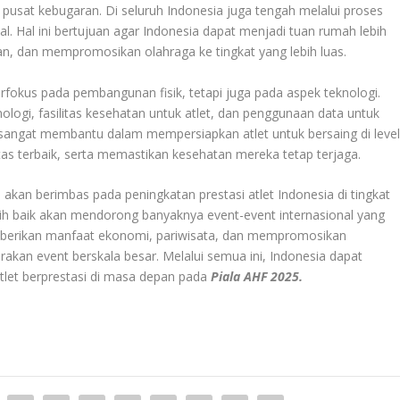
an pusat kebugaran. Di seluruh Indonesia juga tengah melalui proses
. Hal ini bertujuan agar Indonesia dapat menjadi tuan rumah lebih
n, dan mempromosikan olahraga ke tingkat yang lebih luas.
erfokus pada pembangunan fisik, tetapi juga pada aspek teknologi.
ologi, fasilitas kesehatan untuk atlet, dan penggunaan data untuk
n sangat membantu dalam mempersiapkan atlet untuk bersaing di leve
tas terbaik, serta memastikan kesehatan mereka tetap terjaga.
 akan berimbas pada peningkatan prestasi atlet Indonesia di tingkat
lebih baik akan mendorong banyaknya event-event internasional yang
emberikan manfaat ekonomi, pariwisata, dan mempromosikan
akan event berskala besar. Melalui semua ini, Indonesia dapat
let berprestasi di masa depan pada
Piala AHF 2025.