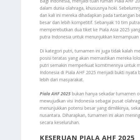
Bagi Indonesia, menjadi tuan rumah Piala AHF 2
dalam dunia olahraga, khususnya hoki. Sebelumny
dan kali ini mereka dihadapkan pada tantangan 
besar dan lebih kompetitif. Sebanyak 10 tim putr
memperebutkan dua tiket ke Piala Asia 2025 yang
putra Indonesia untuk menunjukkan kemampuan 
Di kategori putri, turnamen ini juga tidak kalah
posisi teratas yang akan memastikan mereka lolo
putri semakin memperkuat komitmennya untuk me
Indonesia di Piala AHF 2025 menjadi bukti nyat
lebih dari masyarakat.
Piala AHF 2025
bukan hanya sekadar turnamen ol
mewujudkan visi Indonesia sebagai pusat olahrag
menunjukkan potensi besar yang dimilikinya, sek
nusantara. Diharapkan, turnamen ini akan mening
secara keseluruhan.
KESERUAN PIALA AHF 2025