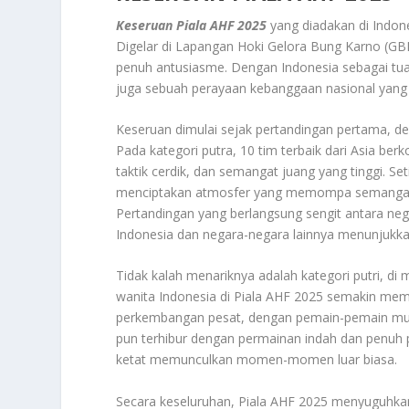
Keseruan Piala AHF 2025
yang diadakan di Indone
Digelar di Lapangan Hoki Gelora Bung Karno (GBK
penuh antusiasme. Dengan Indonesia sebagai tuan
juga sebuah perayaan kebanggaan nasional yang 
Keseruan dimulai sejak pertandingan pertama, den
Pada kategori putra, 10 tim terbaik dari Asia ber
taktik cerdik, dan semangat juang yang tinggi. Se
menciptakan atmosfer yang memompa semangat
Pertandingan yang berlangsung sengit antara neg
Indonesia dan negara-negara lainnya menunjukkan
Tidak kalah menariknya adalah kategori putri, di
wanita Indonesia di Piala AHF 2025 semakin me
perkembangan pesat, dengan pemain-pemain mud
pun terhibur dengan permainan indah dan penuh p
ketat memunculkan momen-momen luar biasa.
Secara keseluruhan, Piala AHF 2025 menyuguhkan