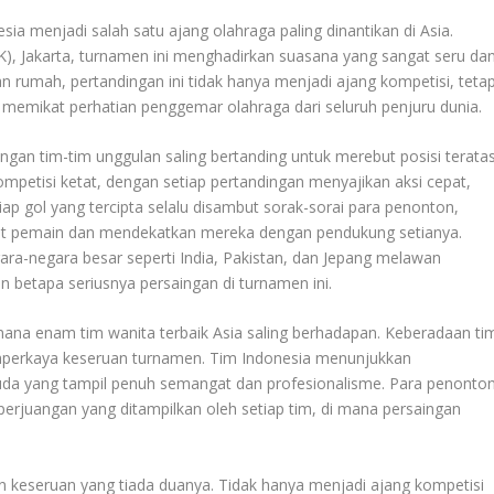
sia menjadi salah satu ajang olahraga paling dinantikan di Asia.
), Jakarta, turnamen ini menghadirkan suasana yang sangat seru da
 rumah, pertandingan ini tidak hanya menjadi ajang kompetisi, tetap
memikat perhatian penggemar olahraga dari seluruh penjuru dunia.
gan tim-tim unggulan saling bertanding untuk merebut posisi teratas
kompetisi ketat, dengan setiap pertandingan menyajikan aksi cepat,
tiap gol yang tercipta selalu disambut sorak-sorai para penonton,
 pemain dan mendekatkan mereka dengan pendukung setianya.
ara-negara besar seperti India, Pakistan, dan Jepang melawan
 betapa seriusnya persaingan di turnamen ini.
 mana enam tim wanita terbaik Asia saling berhadapan. Keberadaan ti
mperkaya keseruan turnamen. Tim Indonesia menunjukkan
a yang tampil penuh semangat dan profesionalisme. Para penonto
erjuangan yang ditampilkan oleh setiap tim, di mana persaingan
 keseruan yang tiada duanya. Tidak hanya menjadi ajang kompetisi