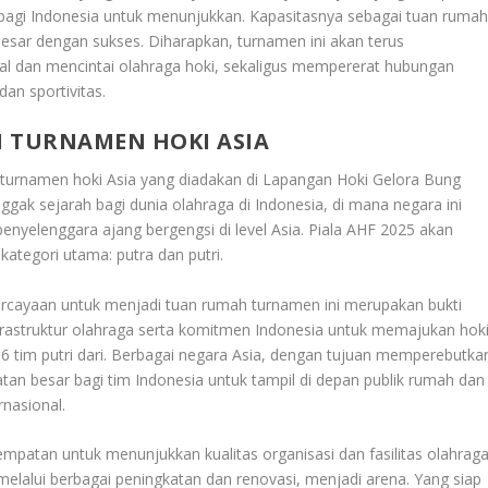
bagi Indonesia untuk menunjukkan. Kapasitasnya sebagai tuan ruma
sar dengan sukses. Diharapkan, turnamen ini akan terus
al dan mencintai olahraga hoki, sekaligus mempererat hubungan
an sportivitas.
H TURNAMEN HOKI ASIA
 turnamen hoki Asia yang diadakan di Lapangan Hoki Gelora Bung
ggak sejarah bagi dunia olahraga di Indonesia, di mana negara ini
penyelenggara ajang bergengsi di level Asia. Piala AHF 2025 akan
kategori utama: putra dan putri.
rcayaan untuk menjadi tuan rumah turnamen ini merupakan bukti
nfrastruktur olahraga serta komitmen Indonesia untuk memajukan hok
an 6 tim putri dari. Berbagai negara Asia, dengan tujuan memperebutka
atan besar bagi tim Indonesia untuk tampil di depan publik rumah dan
nasional.
empatan untuk menunjukkan kualitas organisasi dan fasilitas olahrag
melalui berbagai peningkatan dan renovasi, menjadi arena. Yang siap