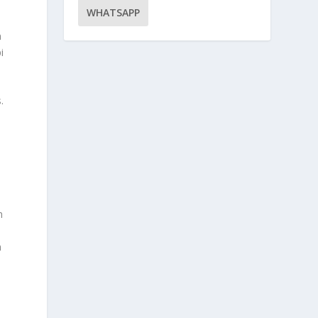
WHATSAPP
n
i
.
m
n