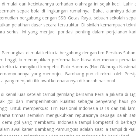
 mulai dari kecintaannya terhadap olahraga ini sejak kecil. Lahir d
ermain sepak bola di lingkungan rumahnya. Bakat alaminya dala
 Ia kemudian bergabung dengan SSB Getas Raya, sebuah sekolah sepa
tkan pelatihan dasar secara terstruktur. Di sinilah kemampuan tekni
ra serius. Ini yang menjadi pondasi penting dalam perjalanan kari
 Pamungkas di mulai ketika ia bergabung dengan tim Persikas Suban
um tinggi, ia menunjukkan performa luar biasa dan menarik perhatia
ketika ia mengikuti kompetisi Piala Haornas (Hari Olahraga Nasional
 kemampuannya yang menonjol, Bambang pun di rekrut oleh Persij
ota yang menjadi titik awal ketenarannya di kancah nasional.
kenal luas setelah tampil gemilang bersama Persija Jakarta di Lig
ak gol dan memperlihatkan kualitas sebagai penyerang haus gol
nggil untuk memperkuat Tim Nasional Indonesia U-19 dan tak lam
rsama timnas semakin mengukuhkan reputasinya sebagai salah sat
ol demi gol yang membantu Indonesia tampil kompetitif di berbaga
alam awal karier Bambang Pamungkas adalah saat ia tampil di Pial