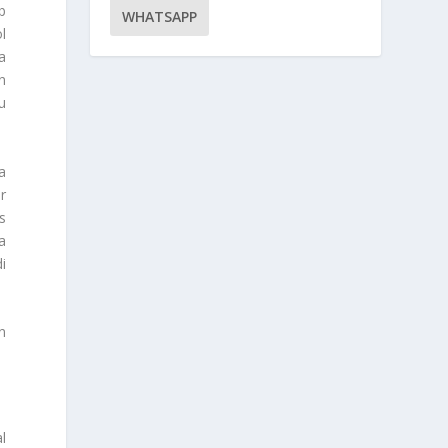
b
WHATSAPP
l
a
n
u
a
r
s
a
i
n
l