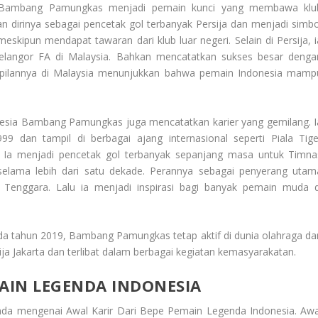
a, Bambang Pamungkas menjadi pemain kunci yang membawa klu
an dirinya sebagai pencetak gol terbanyak Persija dan menjadi simbo
meskipun mendapat tawaran dari klub luar negeri. Selain di Persija, i
Selangor FA di Malaysia. Bahkan mencatatkan sukses besar denga
pilannya di Malaysia menunjukkan bahwa pemain Indonesia mamp
esia
Bambang Pamungkas juga mencatatkan karier yang gemilang. I
 dan tampil di berbagai ajang internasional seperti Piala Tige
a. Ia menjadi pencetak gol terbanyak sepanjang masa untuk Timna
selama lebih dari satu dekade. Perannya sebagai penyerang utam
enggara. Lalu ia menjadi inspirasi bagi banyak pemain muda d
ada tahun 2019, Bambang Pamungkas tetap aktif di dunia olahraga da
ja Jakarta dan terlibat dalam berbagai kegiatan kemasyarakatan.
MAIN LEGENDA INDONESIA
anda mengenai
Awal Karir Dari Bepe Pemain Legenda Indonesia
. Awa