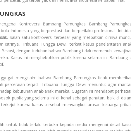
adi pencetak gol terbanyak dan membawa Indonesia ke babak final.
MUNGKAS
 mengenai
Kontroversi Bambang Pamungkas
. Bambang Pamungkas
bola Indonesia yang berprestasi dan berperilaku profesional. Ini tida
blik. Salah satu kontroversi terbesar yang melibatkan dirinya muncu
n istrinya, Tribuana Tungga Dewi, terkait kasus penelantaran anak
ma Bekasi, dengan tuduhan bahwa Bambang tidak memenuhi kewajiba
reka. Kasus ini menghebohkan publik karena selama ini Bambang d
if.
penggugat mengklaim bahwa Bambang Pamungkas tidak memberika
ah perceraian terjadi. Tribuana Tungga Dewi menuntut agar manta
erhadap kebutuhan anak-anak mereka. Gugatan ini mendapat perhatia
sok publik yang selama ini di kenal sebagai panutan, baik di dala
terkejut karena kasus tersebut menyangkut urusan keluarga pribad
h untuk tidak terlalu terbuka kepada media mengenai detail kasu