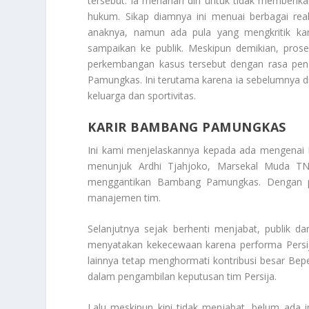
tersebut. Ia menahan diri untuk tidak memberik
hukum. Sikap diamnya ini menuai berbagai rea
anaknya, namun ada pula yang mengkritik kar
sampaikan ke publik. Meskipun demikian, prose
perkembangan kasus tersebut dengan rasa pena
Pamungkas. Ini terutama karena ia sebelumnya di 
keluarga dan sportivitas.
KARIR BAMBANG PAMUNGKAS
Ini kami menjelaskannya kepada ada mengenai
menunjuk Ardhi Tjahjoko, Marsekal Muda TN
menggantikan Bambang Pamungkas. Dengan perg
manajemen tim.
Selanjutnya sejak berhenti menjabat, publik d
menyatakan kekecewaan karena performa Persija
lainnya tetap menghormati kontribusi besar Bepe 
dalam pengambilan keputusan tim Persija.
Lalu meskipun kini tidak menjabat, belum ad