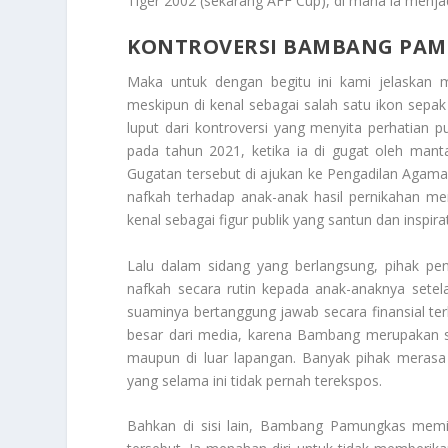
Tiger 2002 (sekarang AFF Cup), di mana ia menj
KONTROVERSI BAMBANG PA
Maka untuk dengan begitu ini kami jelaskan
meskipun di kenal sebagai salah satu ikon sepak 
luput dari kontroversi yang menyita perhatian pu
pada tahun 2021, ketika ia di gugat oleh manta
Gugatan tersebut di ajukan ke Pengadilan Aga
nafkah terhadap anak-anak hasil pernikahan me
kenal sebagai figur publik yang santun dan inspirat
Lalu dalam sidang yang berlangsung, pihak 
nafkah secara rutin kepada anak-anaknya setel
suaminya bertanggung jawab secara finansial t
besar dari media, karena Bambang merupakan so
maupun di luar lapangan. Banyak pihak merasa 
yang selama ini tidak pernah terekspos.
Bahkan di sisi lain, Bambang Pamungkas memili