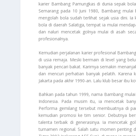
karier Bambang Pamungkas di dunia sepak bola di
Semarang pada 10 Juni 1980, Bambang mulai b
mengolah bola sudah terlihat sejak usia dini.
bola di daerah Salatiga, tempat ia mulai mendapa
dan naluri mencetak golnya mulai di asah seca
profesionalnya.
Kemudian perjalanan karier profesional Bambang
di usia remaja. Meski bermain di level yang bel
banyak pencari bakat. Karirnya semakin menanjak 
dan mencuri perhatian banyak pelatih. Karena
Jakarta pada akhir 1990-an. Lalu klub besar ibu k
Bahkan pada tahun 1999, nama Bambang mulai di 
Indonesia. Pada musim itu, ia mencetak bany
Performa gemilang tersebut membuatnya di pa
kemudian promosi ke tim senior. Debutnya be
talenta terbaik di generasinya. Ia mencetak g
turnamen regional. Salah satu momen penting d