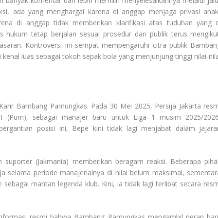
an banyak komentar dan lebih memilih menyelesaikannya melalui jalu
ksi, ada yang menghargai karena di anggap menjaga privasi anak
ena di anggap tidak memberikan klarifikasi atas tuduhan yang d
s hukum tetap berjalan sesuai prosedur dan publik terus mengikut
saran. Kontroversi ini sempat mempengaruhi citra publik Bamban
kenal luas sebagai tokoh sepak bola yang menjunjung tinggi nilai-nila
Karir Bambang Pamungkas
. Pada 30 Mei 2025, Persija Jakarta resm
I (Purn), sebagai manajer baru untuk Liga 1 musim 2025/2026
antian posisi ini, Bepe kini tidak lagi menjabat dalam jajara
an suporter (Jakmania) memberikan beragam reaksi. Beberapa piha
 selama periode manajerialnya di nilai belum maksimal, sementar
sebagai mantan legenda klub. Kini, ia tidak lagi terlibat secara resm
a informasi resmi bahwa Bambang Pamungkas mengambil peran bar