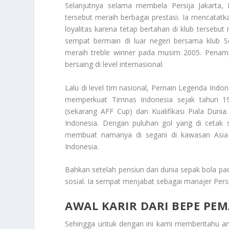
Selanjutnya selama membela Persija Jakart
tersebut meraih berbagai prestasi. Ia mencatatk
loyalitas karena tetap bertahan di klub tersebut 
sempat bermain di luar negeri bersama klub 
meraih treble winner pada musim 2005. Penam
bersaing di level internasional.
Lalu di level tim nasional,
Pemain Legenda Indon
memperkuat Timnas Indonesia sejak tahun 1999
(sekarang AFF Cup) dan Kualifikasi Piala Duni
Indonesia. Dengan puluhan gol yang di cetak 
membuat namanya di segani di kawasan Asia T
Indonesia.
Bahkan setelah pensiun dari dunia sepak bola p
sosial. Ia sempat menjabat sebagai manajer Persi
AWAL KARIR DARI BEPE PE
Sehingga untuk dengan ini kami memberitahu 