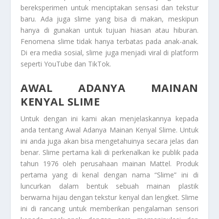
bereksperimen untuk menciptakan sensasi dan tekstur
baru. Ada juga slime yang bisa di makan, meskipun
hanya di gunakan untuk tujuan hiasan atau hiburan.
Fenomena slime tidak hanya terbatas pada anak-anak.
Di era media sosial, slime juga menjadi viral di platform
seperti YouTube dan TikTok.
AWAL ADANYA MAINAN
KENYAL SLIME
Untuk dengan ini kami akan menjelaskannya kepada
anda tentang
Awal Adanya Mainan Kenyal Slime
. Untuk
ini anda juga akan bisa mengetahuinya secara jelas dan
benar. Slime pertama kali di perkenalkan ke publik pada
tahun 1976 oleh perusahaan mainan Mattel. Produk
pertama yang di kenal dengan nama “Slime” ini di
luncurkan dalam bentuk sebuah mainan plastik
berwarna hijau dengan tekstur kenyal dan lengket. Slime
ini di rancang untuk memberikan pengalaman sensori