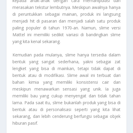
kepada anak-anak dengan cara memanipulasi dan
merasakan tekstur lembutnya. Meskipun awalnya hanya
di peruntukkan sebagai mainan, produk ini langsung
menjadi hit di pasaran dan menjadi salah satu produk
paling populer di tahun 1970-an. Namun, slime versi
Mattel ini memiliki sedikit variasi di bandingkan slime
yang kita kenal sekarang.
Kemudian pada mulanya, slime hanya tersedia dalam
bentuk yang sangat sederhana, yakni sebagai zat
lengket yang bisa di mainkan, tetapi tidak dapat di
bentuk atau di modifikasi. Slime awal ini terbuat dari
bahan kimia yang memiliki konsistensi cair dan
meskipun menawarkan sensasi yang unik. Ia juga
memiliki bau yang cukup menyengat dan tidak tahan
lama. Pada saat itu, slime bukanlah produk yang bisa di
bentuk atau di personalisasi seperti yang kita lihat
sekarang, dan lebih cenderung berfungsi sebagai objek
hiburan pasif.