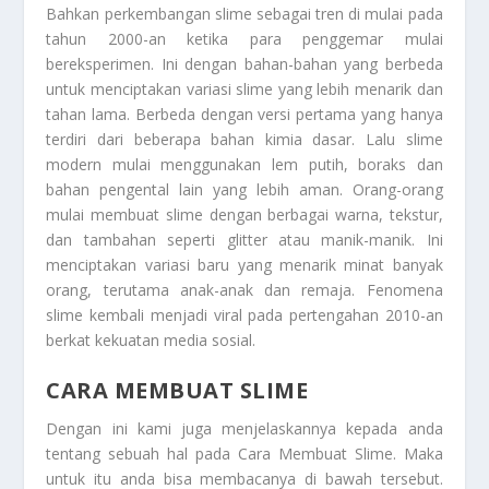
Bahkan perkembangan slime sebagai tren di mulai pada
tahun 2000-an ketika para penggemar mulai
bereksperimen. Ini dengan bahan-bahan yang berbeda
untuk menciptakan variasi slime yang lebih menarik dan
tahan lama. Berbeda dengan versi pertama yang hanya
terdiri dari beberapa bahan kimia dasar. Lalu slime
modern mulai menggunakan lem putih, boraks dan
bahan pengental lain yang lebih aman. Orang-orang
mulai membuat slime dengan berbagai warna, tekstur,
dan tambahan seperti glitter atau manik-manik. Ini
menciptakan variasi baru yang menarik minat banyak
orang, terutama anak-anak dan remaja. Fenomena
slime kembali menjadi viral pada pertengahan 2010-an
berkat kekuatan media sosial.
CARA MEMBUAT SLIME
Dengan ini kami juga menjelaskannya kepada anda
tentang sebuah hal pada
Cara Membuat Slime
. Maka
untuk itu anda bisa membacanya di bawah tersebut.