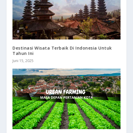
Destinasi Wisata Terbaik Di Indonesia Untuk
Tahun Ini
Juni 15, 2025