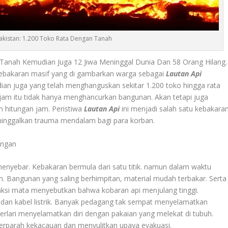
Pakistan: 1.200 Toko Rata Dengan Tanah
 Tanah Kemudian Juga 12 Jiwa Meninggal Dunia Dan 58 Orang Hilang.
 kebakaran masif yang di gambarkan warga sebagai
Lautan Api
ian juga yang telah menghanguskan sekitar 1.200 toko hingga rata
jam itu tidak hanya menghancurkan bangunan. Akan tetapi juga
 hitungan jam. Peristiwa
Lautan Api
ini menjadi salah satu kebakara
ninggalkan trauma mendalam bagi para korban.
angan
enyebar. Kebakaran bermula dari satu titik. namun dalam waktu
. Bangunan yang saling berhimpitan, material mudah terbakar. Serta
Saksi mata menyebutkan bahwa kobaran api menjulang tinggi.
s dan kabel listrik. Banyak pedagang tak sempat menyelamatkan
rlari menyelamatkan diri dengan pakaian yang melekat di tubuh.
perparah kekacauan dan menyulitkan upaya evakuasi.