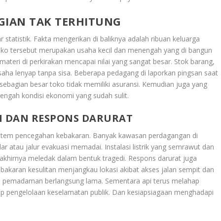
GIAN TAK TERHITUNG
statistik. Fakta mengerikan di baliknya adalah ribuan keluarga
oko tersebut merupakan usaha kecil dan menengah yang di bangun
materi di perkirakan mencapai nilai yang sangat besar. Stok barang,
saha lenyap tanpa sisa. Beberapa pedagang di laporkan pingsan saat
sebagian besar toko tidak memiliki asuransi. Kemudian juga yang
engah kondisi ekonomi yang sudah sulit.
N DAN RESPONS DARURAT
istem pencegahan kebakaran. Banyak kawasan perdagangan di
ar atau jalur evakuasi memadai. Instalasi listrik yang semrawut dan
khirnya meledak dalam bentuk tragedi. Respons darurat juga
karan kesulitan menjangkau lokasi akibat akses jalan sempit dan
s pemadaman berlangsung lama. Sementara api terus melahap
dap pengelolaan keselamatan publik. Dan kesiapsiagaan menghadapi