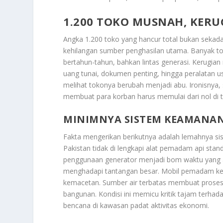
1.200 TOKO MUSNAH, KERU
Angka 1.200 toko yang hancur total bukan sekadar 
kehilangan sumber penghasilan utama. Banyak t
bertahun-tahun, bahkan lintas generasi. Kerugian 
uang tunai, dokumen penting, hingga peralatan u
melihat tokonya berubah menjadi abu. Ironisnya, 
membuat para korban harus memulai dari nol di t
MINIMNYA SISTEM KEAMANA
Fakta mengerikan berikutnya adalah lemahnya s
Pakistan tidak di lengkapi alat pemadam api stand
penggunaan generator menjadi bom waktu yang a
menghadapi tantangan besar. Mobil pemadam keba
kemacetan. Sumber air terbatas membuat prose
bangunan. Kondisi ini memicu kritik tajam terha
bencana di kawasan padat aktivitas ekonomi.