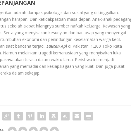
KEPANJANGAN
erikan adalah dampak psikologis dan sosial yang di tinggalkan.
angan harapan. Dan ketidakpastian masa depan. Anak-anak pedagan
utus sekolah akibat hilangnya sumber nafkah keluarga. Kawasan yang
am. Serta yang menyisakan kesunyian dan bau asap yang menyengat.
pertumbuhan ekonomi dan perlindungan keselamatan warga kecil.
tan saat bencana terjadi.
Lautan Api
di Pakistan: 1.200 Toko Rata
n. Namun melainkan tragedi kemanusiaan yang menyisakan luka
knya akan terasa dalam waktu lama. Peristiwa ini menjadi
nan yang memadai dan kesiapsiagaan yang kuat. Dan juga pusat-
eraka dalam sekejap.
N: