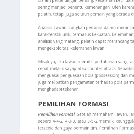
Dalam pertandingan penting, kesalahan kecil dalam
sering menjadi penentu kemenangan. Oleh kare
pelatih, tetapi juga seluruh pemain yang berada d
Analisis Lawan. Langkah pertama dalam merancang
karakteristik unik, termasuk kekuatan, kelemaha
analisis yang matang, pelatih dapat merancang t
mengeksploitasi kelemahan lawan.
Misalnya, jika lawan memiliki pertahanan yang 
cepat melalui sayap atau counter-attack. Sebalikn
menguasai penguasaan bola (possession) dan mem
juga melibatkan pengamatan terhadap pola permai
menghadapi tekanan.
PEMILIHAN FORMASI
Pemilihan Formasi
. Setelah memahami lawan, lan
seperti 4-4-2, 4-3-3, atau 3-5-2 memiliki keung
tersedia dan gaya bermain tim. Pemilihan Formasi