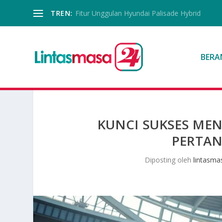
TREN:
Fitur Unggulan Hyundai Palisade Hybrid
BERA
KUNCI SUKSES MEN
PERTAN
Diposting oleh
lintasma