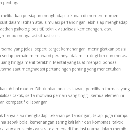
 penting.
ga melibatkan persiapan menghadapi tekanan di momen-momen
sulit dalam latihan atau simulasi pertandingan lebih siap menghadapi
atkan psikologi positif, teknik visualisasi kemenangan, atau
ampu mengatasi situasi sulit.
bersama yang jelas, seperti target kemenangan, meningkatkan posisi
ika setiap pemain memahami perannya dalam strategi tim dan merasa
rjuang hingga menit terakhir. Mental yang kuat menjadi pondasi
terutama saat menghadapi pertandingan penting yang menentukan
kanlah hal mudah. Dibutuhkan analisis lawan, pemilihan formasi yang
ibilitas taktik, serta motivasi pemain yang tinggi. Semua elemen ini
n kompetitif di lapangan.
ak hanya siap menghadapi tekanan pertandingan, tetapi juga mampu
a sepak bola, kemenangan sering kali lahir dari kombinasi taktik
ang tangguh, sehingga strategi menjadi fondasi utama dalam meraih