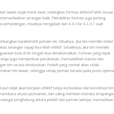
.
kan lawan sejak menit awal, sedangkan formasi defensif lebih sesuai
emanfaatkan serangan balik. Fleksibilitas formasi juga penting.
asi pertandingan, misalnya mengubah dari 4-3-3 ke 4-2-3-1 saat
bangkan karakteristik pemain inti. Misalnya, jika tim memiliki striker
au serangan sayap bisa lebih efektif. Sebaliknya, jika tim memiliki
uasaan bola di lini tengah bisa dimaksimalkan. Formasi yang tepat
 tetapi juga memperkuat pertahanan, memudahkan transisi dari
n tim secara keseluruhan. Pelatih yang cermat akan selalu
ahan tim lawan, sehingga setiap pemain berada pada posisi optima
 pun tidak akan berjalan efektif tanpa komunikasi dan koordinasi tim
mbaca situasi permainan, dan saling memberi instruksi di lapangan
 sebagai penghubung antara pelatih dan pemain lainnya, memastikan