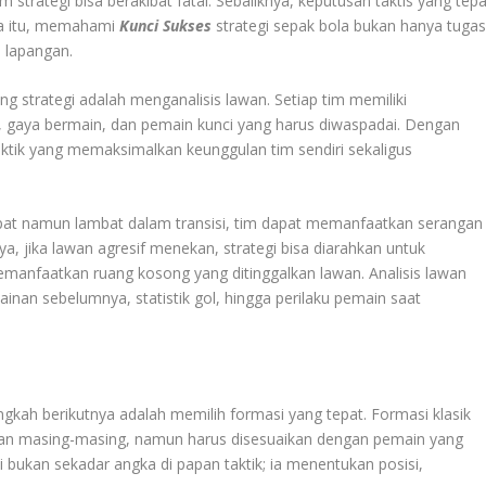
 strategi bisa berakibat fatal. Sebaliknya, keputusan taktis yang tepa
na itu, memahami
Kunci Sukses
strategi sepak bola bukan hanya tuga
i lapangan.
 strategi adalah menganalisis lawan. Setiap tim memiliki
n, gaya bermain, dan pemain kunci yang harus diwaspadai. Dengan
aktik yang memaksimalkan keunggulan tim sendiri sekaligus
rapat namun lambat dalam transisi, tim dapat memanfaatkan serangan
ya, jika lawan agresif menekan, strategi bisa diarahkan untuk
anfaatkan ruang kosong yang ditinggalkan lawan. Analisis lawan
nan sebelumnya, statistik gol, hingga perilaku pemain saat
gkah berikutnya adalah memilih formasi yang tepat. Formasi klasik
gulan masing-masing, namun harus disesuaikan dengan pemain yang
 bukan sekadar angka di papan taktik; ia menentukan posisi,