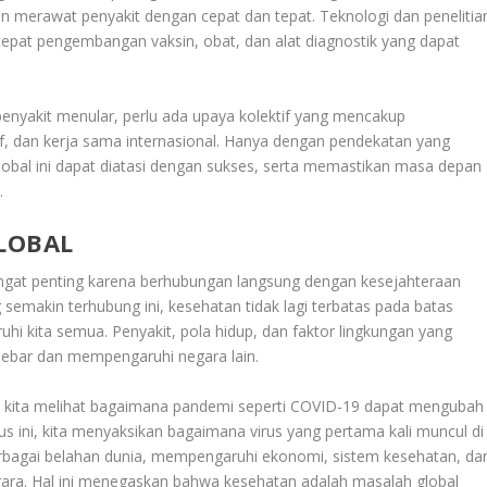
merawat penyakit dengan cepat dan tepat. Teknologi dan penelitia
at pengembangan vaksin, obat, dan alat diagnostik yang dapat
nyakit menular, perlu ada upaya kolektif yang mencakup
if, dan kerja sama internasional. Hanya dengan pendekatan yang
global ini dapat diatasi dengan sukses, serta memastikan masa depan
.
LOBAL
ngat penting karena berhubungan langsung dengan kesejahteraan
semakin terhubung ini, kesehatan tidak lagi terbatas pada batas
i kita semua. Penyakit, pola hidup, dan faktor lingkungan yang
sebar dan mempengaruhi negara lain.
ka kita melihat bagaimana pandemi seperti COVID-19 dapat mengubah
sus ini, kita menyaksikan bagaimana virus yang pertama kali muncul di
rbagai belahan dunia, mempengaruhi ekonomi, sistem kesehatan, da
gara. Hal ini menegaskan bahwa kesehatan adalah masalah global