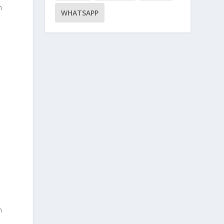
n
WHATSAPP
n