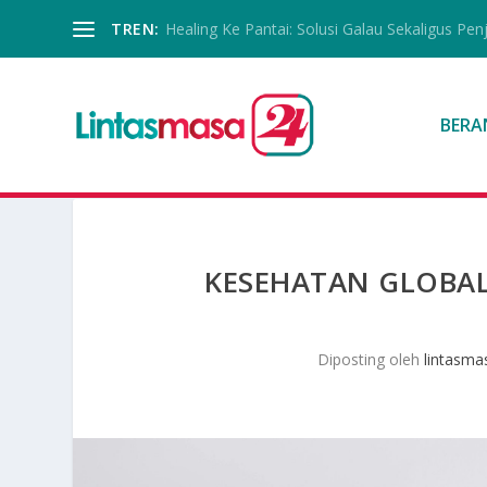
TREN:
Healing Ke Pantai: Solusi Galau Sekaligus Pen
BERA
KESEHATAN GLOBA
Diposting oleh
lintasma