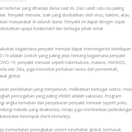
terbesar yang dihadapi dunia saat ini. Dan salah satu isu paling
. Penyakit menular, baik yang disebabkan oleh virus, bakteri, atau
tan masyarakat di seluruh dunia. Penyakit ini dapat dengan cepat
butuhkan upaya kolaboratif dari berbagai pihak untuk
nyaksikan bagaimana penyakit menular dapat memengaruhi kehidupan
ID-19 adalah contoh yang paling jelas tentang bagaimana penyakit
VID-19, penyakit menular seperti tuberkulosis, malaria, HIV/AIDS,
Ebola dan Zika, juga menuntut perhatian serius dari pemerintah,
kat global.
kan pendekatan yang menyeluruh, melibatkan berbagai sektor, mula
ngkah pencegahan yang paling efektif adalah vaksinasi. Program
i angka kematian dan penyebaran penyakit menular seperti polio,
ndungi individu yang divaksinasi, tetapi juga memberikan perlindunga
n kekebalan kelompok (herd immunity).
juga memerlukan peningkatan sistem kesehatan global, termasuk