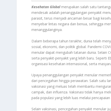
Kesehatan Global
merupakan salah satu tantangan 
mendesak adalah penanggulangan penyakit menular
parasit, terus menjadi ancaman besar bagi keseha
menyebar lintas negara dan benua, sehingga mem
menanggulanginya.
Dalam beberapa tahun terakhir, dunia telah me
sosial, ekonomi, dan politik global. Pandemi COV
menular dapat mengubah tatanan dunia. Selain CO
serta penyakit-penyakit yang lebih baru. Seperti 
organisasi kesehatan internasional, serta masyara
Upaya penanggulangan penyakit menular memerlu
dari pencegahan hingga perawatan. Salah satu la
vaksinasi yang meluas telah membantu mengurang
campak, dan influenza. Vaksinasi tidak hanya meli
pada populasi yang lebih luas melalui pencapaia
Selain vaksinasi, pencegahan penyakit menular 