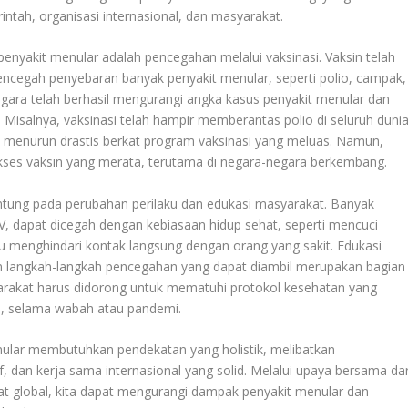
ntah, organisasi internasional, dan masyarakat.
nyakit menular adalah pencegahan melalui vaksinasi. Vaksin telah
mencegah penyebaran banyak penyakit menular, seperti polio, campak,
negara telah berhasil mengurangi angka kasus penyakit menular dan
Misalnya, vaksinasi telah hampir memberantas polio di seluruh dunia
h menurun drastis berkat program vaksinasi yang meluas. Namun,
ses vaksin yang merata, terutama di negara-negara berkembang.
tung pada perubahan perilaku dan edukasi masyarakat. Banyak
HIV, dapat dicegah dengan kebiasaan hidup sehat, seperti mencuci
 menghindari kontak langsung dengan orang yang sakit. Edukasi
an langkah-langkah pencegahan yang dapat diambil merupakan bagian
syarakat harus didorong untuk mematuhi protokol kesehatan yang
na, selama wabah atau pandemi.
ular membutuhkan pendekatan yang holistik, melibatkan
f, dan kerja sama internasional yang solid. Melalui upaya bersama dar
at global, kita dapat mengurangi dampak penyakit menular dan