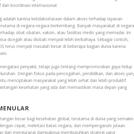
an koordinasi internasional.
ng adalah karena ketidaksetaraan dalam akses terhadap layanan
 terutama di negara-negara berkembang. Banyak masyarakat di negara
erhadap obat-obatan, vaksin, atau fasilitas medis yang memadai. Ini
sa dicegah atau diobati menjadi lebih berbahaya. Sebagai contoh,
AIDS terus menjadi masalah besar di beberapa bagian dunia karena
asi.
 mengatasi penyakit, tetapi juga tentang mempromosikan gaya hidup
eluruhan. Dengan fokus pada pencegahan, pendidikan, dan akses yan
ntu menciptakan masyarakat yang lebih sehat dan lebih produktif.
 tantangan kesehatan yang ada dan memastikan masa depan yang
MENULAR
angan besar bagi kesehatan global, terutama di dunia yang semakin
 dengan cepat, melintasi batas negara, dan mempengaruhi jutaan
ikan dan mengurangi dampaknya membutuhkan strategi yang