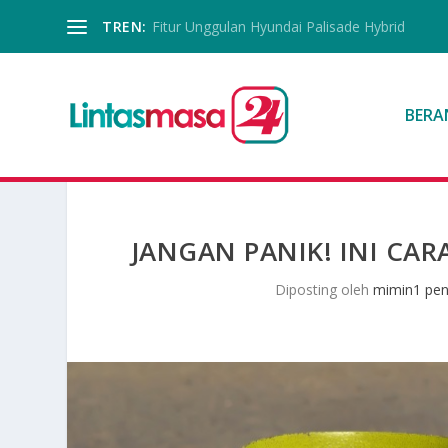
TREN:
Fitur Unggulan Hyundai Palisade Hybrid
BERA
JANGAN PANIK! INI CAR
Diposting oleh
mimin1 pen