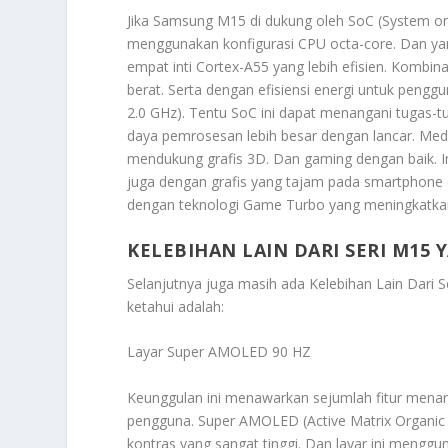
Jika Samsung M15 di dukung oleh SoC (System o
menggunakan konfigurasi CPU octa-core. Dan yang 
empat inti Cortex-A55 yang lebih efisien. Kombina
berat. Serta dengan efisiensi energi untuk penggun
2.0 GHz). Tentu SoC ini dapat menangani tugas-
daya pemrosesan lebih besar dengan lancar. Med
mendukung grafis 3D. Dan gaming dengan baik.
juga dengan grafis yang tajam pada smartphone den
dengan teknologi Game Turbo yang meningkatkan
KELEBIHAN LAIN DARI SERI M1
Selanjutnya juga masih ada
Kelebihan Lain Dari
ketahui adalah:
Layar Super AMOLED 90 HZ
Keunggulan ini menawarkan sejumlah fitur menar
pengguna. Super AMOLED (Active Matrix Organic 
kontras yang sangat tinggi. Dan layar ini menggu