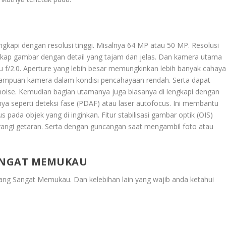
gkapi dengan resolusi tinggi. Misalnya 64 MP atau 50 MP. Resolusi
kap gambar dengan detail yang tajam dan jelas. Dan kamera utama
atau f/2.0. Aperture yang lebih besar memungkinkan lebih banyak cahay
mampuan kamera dalam kondisi pencahayaan rendah. Serta dapat
noise. Kemudian bagian utamanya juga biasanya di lengkapi dengan
ya seperti deteksi fase (PDAF) atau laser autofocus. Ini membantu
ada objek yang di inginkan. Fitur stabilisasi gambar optik (OIS)
gurangi getaran. Serta dengan guncangan saat mengambil foto atau
SANGAT MEMUKAU
 Yang Sangat Memukau
. Dan kelebihan lain yang wajib anda ketahui