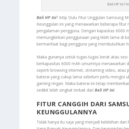
Beli HP Ini? 
Beli HP Ini
? Intip Dulu Fitur Unggulan Samsung 
Keunggulan ini yang menawarkan beberapa fitur
pengalaman pengguna. Dengan kapasitas 6000 mAh
memungkinkan penggunaan yang lebih lama di band
bermanfaat bagi pengguna yang membutuhkan ha
Maka gunanya untuk tugas-tugas berat atau sesi k
berkapasitas 6000 mAh umumnya menawarkan day
seperti browsing internet, streaming video, ata
baterai yang cukup lama sebelum perlu mengisi ul
gaming ringan. Maka baterai ini tetap memberi
sedikit lebih singkat terkait dari
Beli HP Ini
.
FITUR CANGGIH DARI SAM
KEUNGGULANNYA
Tidak hanya itu saja yang menjadi kelebihan dari 
Yang Banyak Keunggulannya
. Dan keunggulan ber