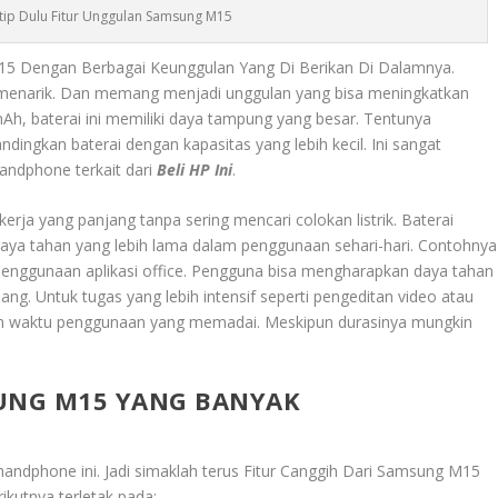
Intip Dulu Fitur Unggulan Samsung M15
M15 Dengan Berbagai Keunggulan Yang Di Berikan Di Dalamnya.
 menarik. Dan memang menjadi unggulan yang bisa meningkatkan
, baterai ini memiliki daya tampung yang besar. Tentunya
ingkan baterai dengan kapasitas yang lebih kecil. Ini sangat
ndphone terkait dari
Beli HP Ini
.
erja yang panjang tanpa sering mencari colokan listrik. Baterai
a tahan yang lebih lama dalam penggunaan sehari-hari. Contohnya
u penggunaan aplikasi office. Pengguna bisa mengharapkan daya tahan
ang. Untuk tugas yang lebih intensif seperti pengeditan video atau
kan waktu penggunaan yang memadai. Meskipun durasinya mungkin
SUNG M15 YANG BANYAK
handphone ini. Jadi simaklah terus
Fitur Canggih Dari Samsung M15
ikutnya terletak pada: