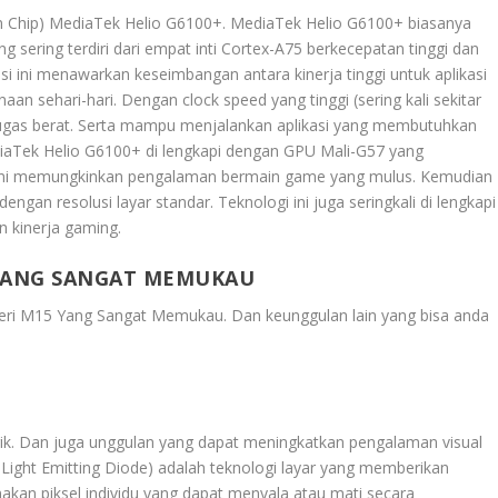
n Chip) MediaTek Helio G6100+. MediaTek Helio G6100+ biasanya
sering terdiri dari empat inti Cortex-A75 berkecepatan tinggi dan
si ini menawarkan keseimbangan antara kinerja tinggi untuk aplikasi
aan sehari-hari. Dengan clock speed yang tinggi (sering kali sekitar
tugas berat. Serta mampu menjalankan aplikasi yang membutuhkan
iaTek Helio G6100+ di lengkapi dengan GPU Mali-G57 yang
 Ini memungkinkan pengalaman bermain game yang mulus. Kemudian
gan resolusi layar standar. Teknologi ini juga seringkali di lengkapi
 kinerja gaming.
5 YANG SANGAT MEMUKAU
 Seri M15 Yang Sangat Memukau
. Dan keunggulan lain yang bisa anda
ik. Dan juga unggulan yang dapat meningkatkan pengalaman visual
Light Emitting Diode) adalah teknologi layar yang memberikan
nakan piksel individu yang dapat menyala atau mati secara