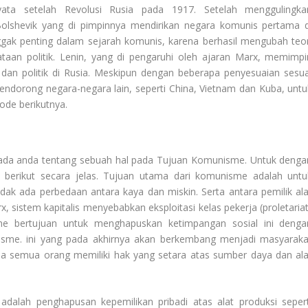
ata setelah Revolusi Rusia pada 1917. Setelah menggulingka
Bolshevik yang di pimpinnya mendirikan negara komunis pertama d
onggak penting dalam sejarah komunis, karena berhasil mengubah teor
ataan politik. Lenin, yang di pengaruhi oleh ajaran Marx, memimpi
dan politik di Rusia. Meskipun dengan beberapa penyesuaian sesua
mendorong negara-negara lain, seperti China, Vietnam dan Kuba, untu
ode berikutnya.
ada anda tentang sebuah hal pada
Tujuan Komunisme
. Untuk denga
 berikut secara jelas. Tujuan utama dari komunisme adalah untu
dak ada perbedaan antara kaya dan miskin. Serta antara pemilik ala
 sistem kapitalis menyebabkan eksploitasi kelas pekerja (proletariat
sme bertujuan untuk menghapuskan ketimpangan sosial ini denga
lisme. ini yang pada akhirnya akan berkembang menjadi masyaraka
ana semua orang memiliki hak yang setara atas sumber daya dan ala
dalah penghapusan kepemilikan pribadi atas alat produksi sepert