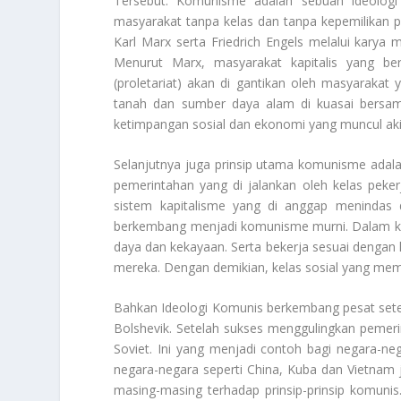
Tersebut. Komunisme adalah sebuah ideologi
masyarakat tanpa kelas dan tanpa kepemilikan pri
Karl Marx serta Friedrich Engels melalui kary
Menurut Marx, masyarakat kapitalis yang ber
(proletariat) akan di gantikan oleh masyarakat y
tanah dan sumber daya alam di kuasai bersam
ketimpangan sosial dan ekonomi yang muncul akib
Selanjutnya juga prinsip utama komunisme adala
pemerintahan yang di jalankan oleh kelas peke
sistem kapitalisme yang di anggap menindas 
berkembang menjadi komunisme murni. Dalam ko
daya dan kekayaan. Serta bekerja sesuai deng
mereka. Dengan demikian, kelas sosial yang me
Bahkan
Ideologi Komunis
berkembang pesat setela
Bolshevik. Setelah sukses menggulingkan pemeri
Soviet. Ini yang menjadi contoh bagi negara-nega
negara-negara seperti China, Kuba dan Vietnam 
masing-masing terhadap prinsip-prinsip komuni