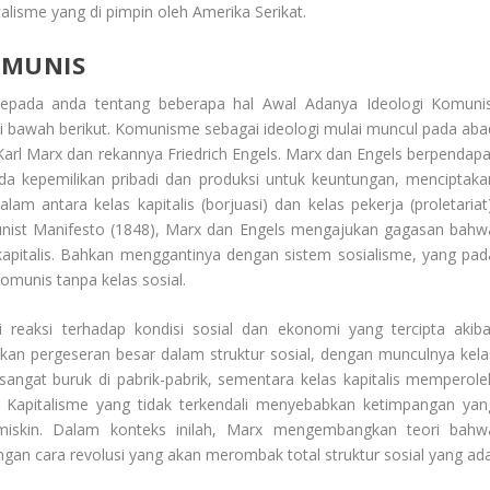
lisme yang di pimpin oleh Amerika Serikat.
OMUNIS
kepada anda tentang beberapa hal
Awal Adanya Ideologi Komuni
i bawah berikut. Komunisme sebagai ideologi mulai muncul pada aba
, Karl Marx dan rekannya Friedrich Engels. Marx dan Engels berpendapa
ada kepemilikan pribadi dan produksi untuk keuntungan, menciptaka
m antara kelas kapitalis (borjuasi) dan kelas pekerja (proletariat)
nist Manifesto (1848), Marx dan Engels mengajukan gagasan bahw
 kapitalis. Bahkan menggantinya dengan sistem sosialisme, yang pad
munis tanpa kelas sosial.
 reaksi terhadap kondisi sosial dan ekonomi yang tercipta akiba
abkan pergeseran besar dalam struktur sosial, dengan munculnya kela
sangat buruk di pabrik-pabrik, sementara kelas kapitalis memperole
a. Kapitalisme yang tidak terkendali menyebabkan ketimpangan yan
iskin. Dalam konteks inilah, Marx mengembangkan teori bahw
engan cara revolusi yang akan merombak total struktur sosial yang ada