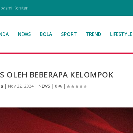
mbasmi Kerutan
NDA
NEWS
BOLA
SPORT
TREND
LIFESTYLE
S OLEH BEBERAPA KELOMPOK
sa
|
Nov 22, 2024
|
NEWS
|
0
|