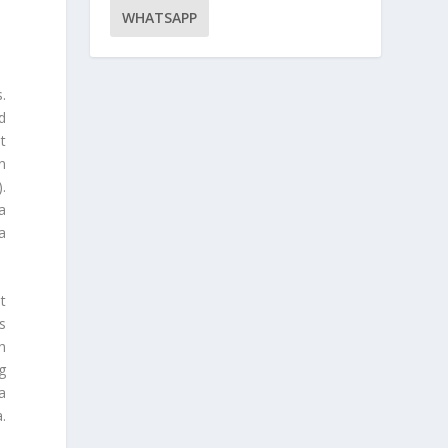
WHATSAPP
s
.
d
t
n
.
a
a
t
s
h
g
a
.