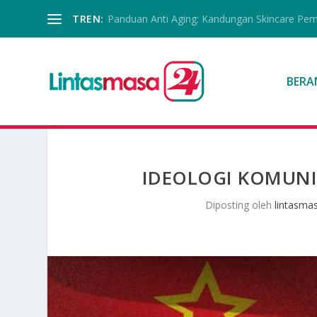
TREN:
Panduan Anti Aging: Kandungan Skincare Pe
BERA
IDEOLOGI KOMUNI
Diposting oleh
lintasma