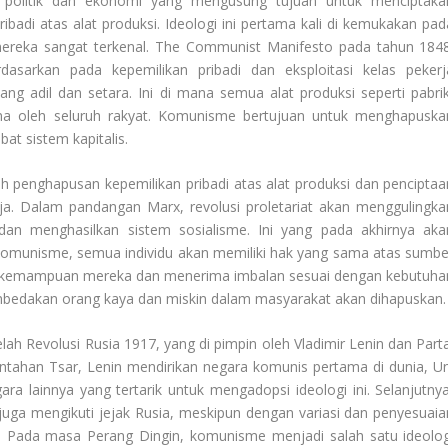
 politik dan ekonomi yang mengusung tujuan untuk menciptaka
badi atas alat produksi. Ideologi ini pertama kali di kemukakan pad
a mereka sangat terkenal. The Communist Manifesto pada tahun 1848
dasarkan pada kepemilikan pribadi dan eksploitasi kelas pekerj
ang adil dan setara. Ini di mana semua alat produksi seperti pabrik
a oleh seluruh rakyat. Komunisme bertujuan untuk menghapuska
at sistem kapitalis.
h penghapusan kepemilikan pribadi atas alat produksi dan penciptaa
rja. Dalam pandangan Marx, revolusi proletariat akan menggulingka
dan menghasilkan sistem sosialisme. Ini yang pada akhirnya aka
munisme, semua individu akan memiliki hak yang sama atas sumbe
an kemampuan mereka dan menerima imbalan sesuai dengan kebutuha
mbedakan orang kaya dan miskin dalam masyarakat akan dihapuskan.
h Revolusi Rusia 1917, yang di pimpin oleh Vladimir Lenin dan Parta
ntahan Tsar, Lenin mendirikan negara komunis pertama di dunia, Un
ra lainnya yang tertarik untuk mengadopsi ideologi ini. Selanjutnya
juga mengikuti jejak Rusia, meskipun dengan variasi dan penyesuaia
s. Pada masa Perang Dingin, komunisme menjadi salah satu ideolog