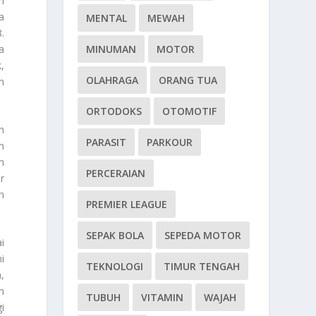
n
a
MENTAL
MEWAH
.
a
MINUMAN
MOTOR
,
OLAHRAGA
ORANG TUA
n
ORTODOKS
OTOMOTIF
n
PARASIT
PARKOUR
n
n
PERCERAIAN
r
n
PREMIER LEAGUE
SEPAK BOLA
SEPEDA MOTOR
i
i
TEKNOLOGI
TIMUR TENGAH
,
n
TUBUH
VITAMIN
WAJAH
i