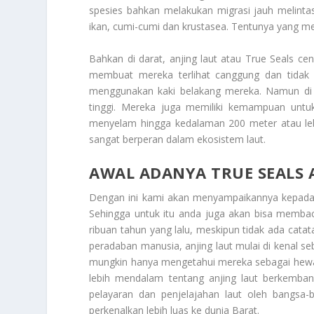
spesies bahkan melakukan migrasi jauh melin
ikan, cumi-cumi dan krustasea. Tentunya yang 
Bahkan di darat, anjing laut atau
True Seals
cen
membuat mereka terlihat canggung dan tidak 
menggunakan kaki belakang mereka. Namun di a
tinggi. Mereka juga memiliki kemampuan un
menyelam hingga kedalaman 200 meter atau lebi
sangat berperan dalam ekosistem laut.
AWAL ADANYA TRUE SEALS 
Dengan ini kami akan menyampaikannya kepada
Sehingga untuk itu anda juga akan bisa membaca
ribuan tahun yang lalu, meskipun tidak ada cat
peradaban manusia, anjing laut mulai di kenal se
mungkin hanya mengetahui mereka sebagai hewan
lebih mendalam tentang anjing laut berkembang
pelayaran dan penjelajahan laut oleh bangsa-
perkenalkan lebih luas ke dunia Barat.