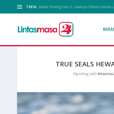
TREN:
Bekal Penting Gen Z: Saatnya Paham Kelola 
BERA
TRUE SEALS HEW
Diposting oleh
lintasmas