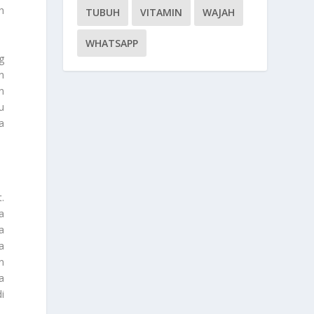
h
TUBUH
VITAMIN
WAJAH
WHATSAPP
g
n
n
u
a
t
.
a
a
a
n
a
i