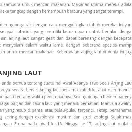
tasi samudra untuk mencari makanan. Makanan utama mereka adala
mereka tangkap dengan kemampuan berburu yang sangat terampil.
derung bergerak dengan cara menggulingkan tubuh mereka. Ini yan
secepat otariids yang memiliki kemampuan untuk berjalan denga
ir, anjing laut sangat gesit dan dapat berenang dengan kecepata
tuk menyelam dalam waktu lama, dengan beberapa spesies mamp
h untuk mencari makanan. Keberadaan anjing laut di dunia ini jug
ANJING LAUT
 anda semua tentang suatu hal
Awal Adanya True Seals Anjing Lau
nya secara benar. Anjing laut pertama kali di ketahui oleh manusi
atan pasti tentang waktu penemuannya. Seiring dengan berkembangny
bagai bagian dari fauna laut yang menarik perhatian. Manusia awalny
 yang hidup di pantai atau pulau-pulau terpencil. Tetapi pemahama
 seiring dengan eksplorasi maritim dan studi zoologi. Sejak mas
bangsa Eropa pada abad ke-15. Hingga ke-17, anjing laut mulai d