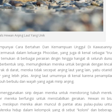
als Hewan Anjing Laut Yang Unik
mpunyai Cara Bertahan Dan Kemampuan Unggul Di Kawasanny
 termasuk dalam keluarga Phocidae, yang juga di kenal sebagai “tru
temukan di berbagai perairan dingin hingga hangat di seluruh dunia
ng berbentuk sirip, memungkinkan mereka untuk bergerak dengan linca
k di darat, mereka tidak secepat anjing laut yang lain, yaitu otariid
uar yang lebih jelas. Anjing laut umumnya di kenal karena penampila
h berbulu dan wajah yang agak mirip anjing.
ng, menggunakan sirip depan mereka untuk mendorong tubuh merek
kor mereka berfungsi untuk menstabilkan gerakan. Hewan ini bis
t, meskipun mereka akan muncul di pantai atau pulau-pulau untu
 Mereka hidup dalam kelompok yang di sebut “koloni” dan beberap