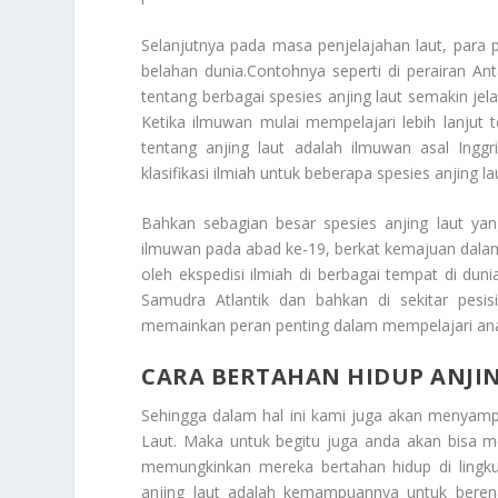
Selanjutnya pada masa penjelajahan laut, para p
belahan dunia.Contohnya seperti di perairan Ant
tentang berbagai spesies anjing laut semakin jel
Ketika ilmuwan mulai mempelajari lebih lanjut
tentang anjing laut adalah ilmuwan asal Ing
klasifikasi ilmiah untuk beberapa spesies anjing l
Bahkan sebagian besar spesies anjing laut yang
ilmuwan pada abad ke-19, berkat kemajuan dalam i
oleh ekspedisi ilmiah di berbagai tempat di du
Samudra Atlantik dan bahkan di sekitar pesis
memainkan peran penting dalam mempelajari anat
CARA BERTAHAN HIDUP ANJI
Sehingga dalam hal ini kami juga akan menya
Laut
. Maka untuk begitu juga anda akan bisa m
memungkinkan mereka bertahan hidup di lingku
anjing laut adalah kemampuannya untuk bere