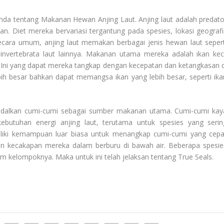
anda tentang
Makanan Hewan Anjing Laut
. Anjing laut adalah predat
n. Diet mereka bervariasi tergantung pada spesies, lokasi geografi
ecara umum, anjing laut memakan berbagai jenis hewan laut sepert
invertebrata laut lainnya. Makanan utama mereka adalah ikan keci
. Ini yang dapat mereka tangkap dengan kecepatan dan ketangkasan d
bih besar bahkan dapat memangsa ikan yang lebih besar, seperti ika
gandalkan cumi-cumi sebagai sumber makanan utama. Cumi-cumi kay
ebutuhan energi anjing laut, terutama untuk spesies yang serin
liki kemampuan luar biasa untuk menangkap cumi-cumi yang cepa
 dan kecakapan mereka dalam berburu di bawah air. Beberapa spesie
lam kelompoknya. Maka untuk ini telah jelaksan tentang
True Seals
.