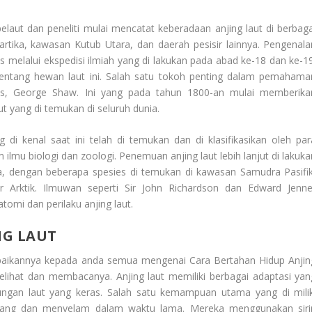
elaut dan peneliti mulai mencatat keberadaan anjing laut di berbaga
artika, kawasan Kutub Utara, dan daerah pesisir lainnya. Pengenala
as melalui ekspedisi ilmiah yang di lakukan pada abad ke-18 dan ke-19
 tentang hewan laut ini. Salah satu tokoh penting dalam pemahama
gris, George Shaw. Ini yang pada tahun 1800-an mulai memberika
aut yang di temukan di seluruh dunia.
 di kenal saat ini telah di temukan dan di klasifikasikan oleh par
lmu biologi dan zoologi. Penemuan anjing laut lebih lanjut di lakuka
nia, dengan beberapa spesies di temukan di kawasan Samudra Pasifik
ir Arktik. Ilmuwan seperti Sir John Richardson dan Edward Jenne
omi dan perilaku anjing laut.
NG LAUT
mpaikannya kepada anda semua mengenai
Cara Bertahan Hidup Anjin
elihat dan membacanya. Anjing laut memiliki berbagai adaptasi yan
ngan laut yang keras. Salah satu kemampuan utama yang di milik
nang dan menyelam dalam waktu lama. Mereka menggunakan siri