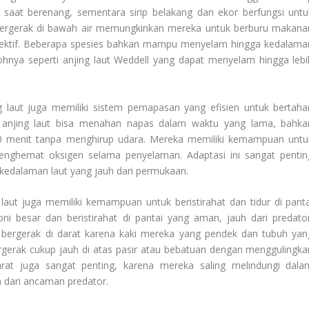
aat berenang, sementara sirip belakang dan ekor berfungsi untu
 bergerak di bawah air memungkinkan mereka untuk berburu makana
efektif. Beberapa spesies bahkan mampu menyelam hingga kedalama
nya seperti anjing laut Weddell yang dapat menyelam hingga lebi
 laut juga memiliki sistem pernapasan yang efisien untuk bertaha
 anjing laut bisa menahan napas dalam waktu yang lama, bahka
30 menit tanpa menghirup udara. Mereka memiliki kemampuan untu
ghemat oksigen selama penyelaman. Adaptasi ini sangat pentin
kedalaman laut yang jauh dari permukaan.
laut juga memiliki kemampuan untuk beristirahat dan tidur di panta
ni besar dan beristirahat di pantai yang aman, jauh dari predator
 bergerak di darat karena kaki mereka yang pendek dan tubuh yan
rgerak cukup jauh di atas pasir atau bebatuan dengan menggulingka
rat juga sangat penting, karena mereka saling melindungi dala
 dari ancaman predator.