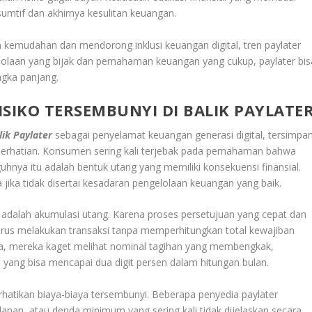
mtif dan akhirnya kesulitan keuangan.
 kemudahan dan mendorong inklusi keuangan digital, tren paylater
lolaan yang bijak dan pemahaman keuangan yang cukup, paylater bis
ngka panjang.
SIKO TERSEMBUNYI DI BALIK PAYLATE
lik Paylater
sebagai penyelamat keuangan generasi digital, tersimpa
 perhatian. Konsumen sering kali terjebak pada pemahaman bahwa
hnya itu adalah bentuk utang yang memiliki konsekuensi finansial.
aya jika tidak disertai kesadaran pengelolaan keuangan yang baik.
r adalah akumulasi utang. Karena proses persetujuan yang cepat dan
rus melakukan transaksi tanpa memperhitungkan total kewajiban
iba, mereka kaget melihat nominal tagihan yang membengkak,
yang bisa mencapai dua digit persen dalam hitungan bulan.
hatikan biaya-biaya tersembunyi. Beberapa penyedia paylater
anan, atau denda minimum yang sering kali tidak dijelaskan secara