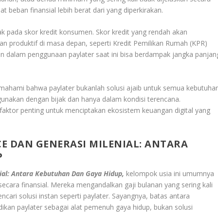
t beban finansial lebih berat dari yang diperkirakan.
 pada skor kredit konsumen. Skor kredit yang rendah akan
 produktif di masa depan, seperti Kredit Pemilikan Rumah (KPR)
han dalam penggunaan paylater saat ini bisa berdampak jangka panjan
emahami bahwa paylater bukanlah solusi ajaib untuk semua kebutuha
 digunakan dengan bijak dan hanya dalam kondisi terencana.
 faktor penting untuk menciptakan ekosistem keuangan digital yang
E D
AN GENERASI MILENIAL: ANTARA
P
ial: Antara Kebutuhan Dan Gaya Hidup,
kelompok usia ini umumnya
ecara finansial. Mereka mengandalkan gaji bulanan yang sering kali
ri solusi instan seperti paylater. Sayangnya, batas antara
dikan paylater sebagai alat pemenuh gaya hidup, bukan solusi