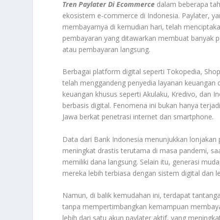
Tren Paylater Di Ecommerce
dalam beberapa tahu
ekosistem e-commerce di Indonesia. Paylater,
membayarnya di kemudian hari, telah menciptakan
pembayaran yang ditawarkan membuat banyak pe
atau pembayaran langsung.
Berbagai platform digital seperti Tokopedia, Shop
telah menggandeng penyedia layanan keuangan dig
keuangan khusus seperti Akulaku, Kredivo, dan I
berbasis digital. Fenomena ini bukan hanya terjad
Jawa berkat penetrasi internet dan smartphone.
Data dari Bank Indonesia menunjukkan lonjakan p
meningkat drastis terutama di masa pandemi, s
memiliki dana langsung. Selain itu, generasi mu
mereka lebih terbiasa dengan sistem digital dan l
Namun, di balik kemudahan ini, terdapat tantan
tanpa mempertimbangkan kemampuan membayar.
lebih dari satu akun paylater aktif, yang meningk