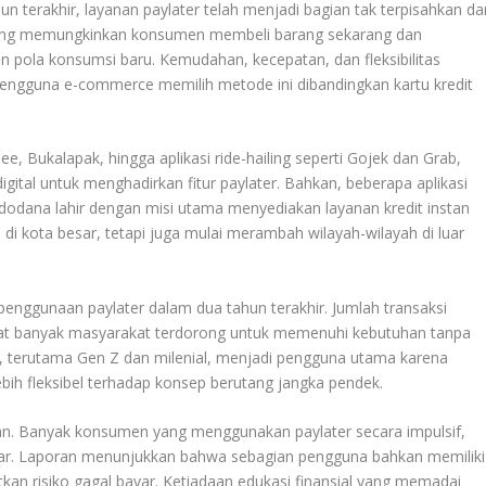
n terakhir, layanan paylater telah menjadi bagian tak terpisahkan dar
 yang memungkinkan konsumen membeli barang sekarang dan
 pola konsumsi baru. Kemudahan, kecepatan, dan fleksibilitas
ngguna e-commerce memilih metode ini dibandingkan kartu kredit
ee, Bukalapak, hingga aplikasi ride-hailing seperti Gojek dan Grab,
ital untuk menghadirkan fitur paylater. Bahkan, beberapa aplikasi
ndodana lahir dengan misi utama menyediakan layanan kredit instan
i di kota besar, tetapi juga mulai merambah wilayah-wilayah di luar
enggunaan paylater dalam dua tahun terakhir. Jumlah transaksi
aat banyak masyarakat terdorong untuk memenuhi kebutuhan tanpa
da, terutama Gen Z dan milenial, menjadi pengguna utama karena
ebih fleksibel terhadap konsep berutang jangka pendek.
gan. Banyak konsumen yang menggunakan paylater secara impulsif,
 Laporan menunjukkan bahwa sebagian pengguna bahkan memiliki
atkan risiko gagal bayar. Ketiadaan edukasi finansial yang memadai