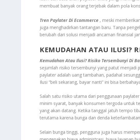
membuat banyak orang terjebak dalam pola konsu
Tren Paylater Di Ecommerce
, meski memberikan
juga menghadirkan tantangan baru. Tanpa penge
berubah dari solusi menjadi ancaman finansial ja
KEMUDAHAN ATAU ILUSI? RI
Kemudahan Atau Ilusi? Risiko Tersembunyi Di Ba
sejumlah risiko tersembunyi yang patut menjadi
paylater adalah uang tambahan, padahal sesunggu
Ilusi “beli sekarang, bayar nanti” ini bisa berbah
Salah satu risiko utama dari penggunaan paylate
minim syarat, banyak konsumen tergoda untuk te
yang akan datang. Ketika tanggal jatuh tempo t
terutama karena bunga dan denda keterlambatan 
Selain bunga tinggi, pengguna juga harus memper
mengenakan biaya administrasi, biaya layanan bul