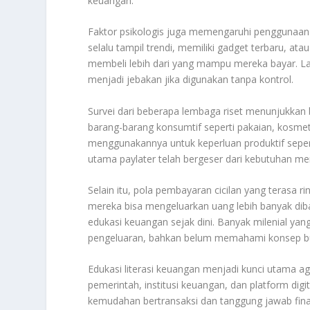
keuangan.
Faktor psikologis juga memengaruhi penggunaan pa
selalu tampil trendi, memiliki gadget terbaru, a
membeli lebih dari yang mampu mereka bayar. La
menjadi jebakan jika digunakan tanpa kontrol.
Survei dari beberapa lembaga riset menunjukka
barang-barang konsumtif seperti pakaian, kosmeti
menggunakannya untuk keperluan produktif sepert
utama paylater telah bergeser dari kebutuhan m
Selain itu, pola pembayaran cicilan yang terasa
mereka bisa mengeluarkan uang lebih banyak dib
edukasi keuangan sejak dini. Banyak milenial yan
pengeluaran, bahkan belum memahami konsep b
Edukasi literasi keuangan menjadi kunci utama ag
pemerintah, institusi keuangan, dan platform di
kemudahan bertransaksi dan tanggung jawab finan