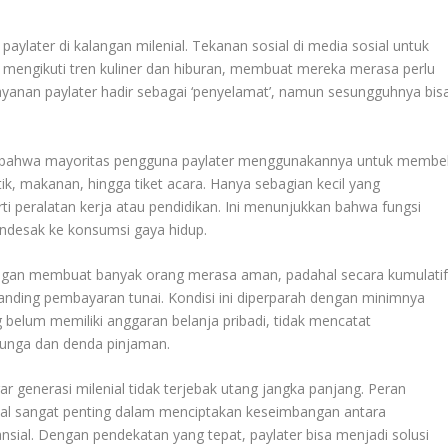
ylater di kalangan milenial. Tekanan sosial di media sosial untuk
tau mengikuti tren kuliner dan hiburan, membuat mereka merasa perlu
yanan paylater hadir sebagai ‘penyelamat’, namun sesungguhnya bis
n bahwa mayoritas pengguna paylater menggunakannya untuk membel
k, makanan, hingga tiket acara. Hanya sebagian kecil yang
i peralatan kerja atau pendidikan. Ini menunjukkan bahwa fungsi
endesak ke konsumsi gaya hidup.
 ringan membuat banyak orang merasa aman, padahal secara kumulati
anding pembayaran tunai. Kondisi ini diperparah dengan minimnya
g belum memiliki anggaran belanja pribadi, tidak mencatat
unga dan denda pinjaman.
ar generasi milenial tidak terjebak utang jangka panjang. Peran
gital sangat penting dalam menciptakan keseimbangan antara
sial. Dengan pendekatan yang tepat, paylater bisa menjadi solusi