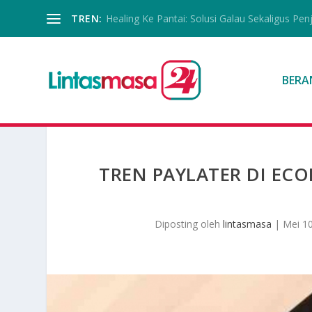
TREN:
Healing Ke Pantai: Solusi Galau Sekaligus Pen
BERA
TREN PAYLATER DI EC
Diposting oleh
lintasmasa
|
Mei 10