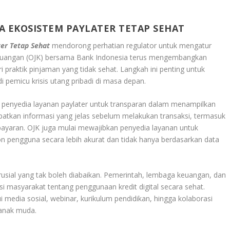
GA EKOSISTEM PAYLATER TETAP SEHAT
ter Tetap Sehat
mendorong perhatian regulator untuk mengatur
a Keuangan (OJK) bersama Bank Indonesia terus mengembangkan
 praktik pinjaman yang tidak sehat. Langkah ini penting untuk
 pemicu krisis utang pribadi di masa depan.
gi penyedia layanan paylater untuk transparan dalam menampilkan
patkan informasi yang jelas sebelum melakukan transaksi, termasuk
mbayaran. OJK juga mulai mewajibkan penyedia layanan untuk
engguna secara lebih akurat dan tidak hanya berdasarkan data
 krusial yang tak boleh diabaikan. Pemerintah, lembaga keuangan, dan
 masyarakat tentang penggunaan kredit digital secara sehat.
i media sosial, webinar, kurikulum pendidikan, hingga kolaborasi
 anak muda.