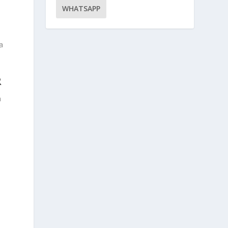
WHATSAPP
a
R
n