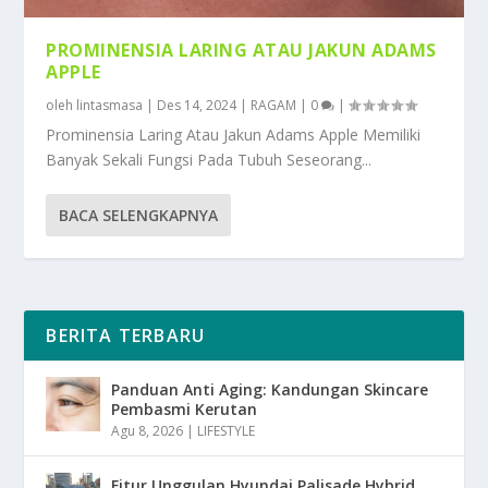
PROMINENSIA LARING ATAU JAKUN ADAMS
APPLE
oleh
lintasmasa
|
Des 14, 2024
|
RAGAM
|
0
|
Prominensia Laring Atau Jakun Adams Apple Memiliki
Banyak Sekali Fungsi Pada Tubuh Seseorang...
BACA SELENGKAPNYA
BERITA TERBARU
Panduan Anti Aging: Kandungan Skincare
Pembasmi Kerutan
Agu 8, 2026
|
LIFESTYLE
Fitur Unggulan Hyundai Palisade Hybrid