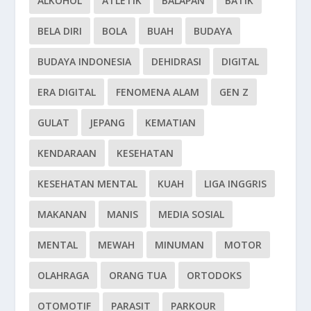
ALKOHOL
ATLETIK
BALAPAN
BATIK
BELA DIRI
BOLA
BUAH
BUDAYA
BUDAYA INDONESIA
DEHIDRASI
DIGITAL
ERA DIGITAL
FENOMENA ALAM
GEN Z
GULAT
JEPANG
KEMATIAN
KENDARAAN
KESEHATAN
KESEHATAN MENTAL
KUAH
LIGA INGGRIS
MAKANAN
MANIS
MEDIA SOSIAL
MENTAL
MEWAH
MINUMAN
MOTOR
OLAHRAGA
ORANG TUA
ORTODOKS
OTOMOTIF
PARASIT
PARKOUR