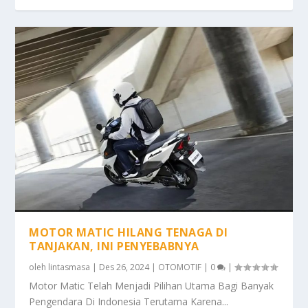
MOTOR MATIC HILANG TENAGA DI
TANJAKAN, INI PENYEBABNYA
oleh
lintasmasa
|
Des 26, 2024
|
OTOMOTIF
|
0
|
Motor Matic Telah Menjadi Pilihan Utama Bagi Banyak
Pengendara Di Indonesia Terutama Karena...