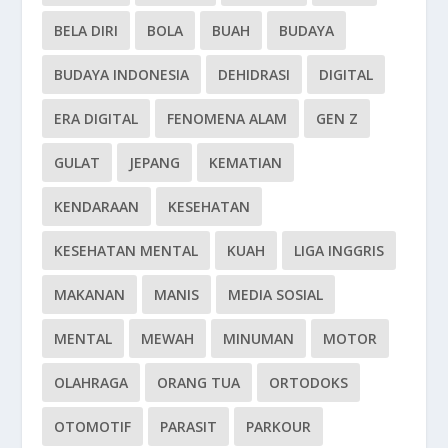
BELA DIRI
BOLA
BUAH
BUDAYA
BUDAYA INDONESIA
DEHIDRASI
DIGITAL
ERA DIGITAL
FENOMENA ALAM
GEN Z
GULAT
JEPANG
KEMATIAN
KENDARAAN
KESEHATAN
KESEHATAN MENTAL
KUAH
LIGA INGGRIS
MAKANAN
MANIS
MEDIA SOSIAL
MENTAL
MEWAH
MINUMAN
MOTOR
OLAHRAGA
ORANG TUA
ORTODOKS
OTOMOTIF
PARASIT
PARKOUR