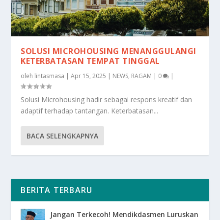
SOLUSI MICROHOUSING MENANGGULANGI
KETERBATASAN TEMPAT TINGGAL
oleh
lintasmasa
|
Apr 15, 2025
|
NEWS
,
RAGAM
|
0
|
Solusi Microhousing hadir sebagai respons kreatif dan
adaptif terhadap tantangan. Keterbatasan...
BACA SELENGKAPNYA
BERITA TERBARU
Jangan Terkecoh! Mendikdasmen Luruskan