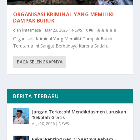
ORGANISASI KRIMINAL YANG MEMILIKI
DAMPAK BURUK
oleh
lintasmasa
|
Mar 23, 2025
|
NEWS
|
0
|
Organisasi Kriminal Yang Memiliki Dampak Buruk
Terutama Ini Sangat Berbahaya Karena Sudah...
BACA SELENGKAPNYA
BERITA TERBARU
Jangan Terkecoh! Mendikdasmen Luruskan
‘Sekolah Gratis’
Agu 10, 2026
|
NEWS
Bekal Penting Gen Z: Saatnya Paham