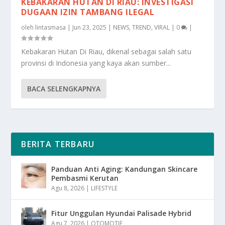
KEBAKARAN HUTAN DI RIAU: INVESTIGASI
DUGAAN IZIN TAMBANG ILEGAL
oleh
lintasmasa
|
Jun 23, 2025
|
NEWS
,
TREND
,
VIRAL
|
0
|
Kebakaran Hutan Di Riau, dikenal sebagai salah satu
provinsi di Indonesia yang kaya akan sumber...
BACA SELENGKAPNYA
BERITA TERBARU
Panduan Anti Aging: Kandungan Skincare
Pembasmi Kerutan
Agu 8, 2026
|
LIFESTYLE
Fitur Unggulan Hyundai Palisade Hybrid
Agu 7, 2026
|
OTOMOTIF