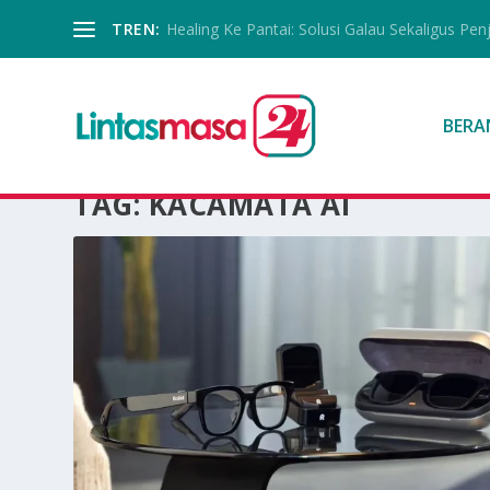
TREN:
Healing Ke Pantai: Solusi Galau Sekaligus Pen
BERA
TAG:
KACAMATA AI