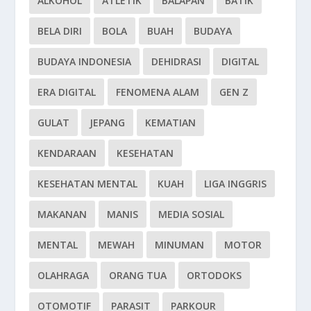
ALKOHOL
ATLETIK
BALAPAN
BATIK
BELA DIRI
BOLA
BUAH
BUDAYA
BUDAYA INDONESIA
DEHIDRASI
DIGITAL
ERA DIGITAL
FENOMENA ALAM
GEN Z
GULAT
JEPANG
KEMATIAN
KENDARAAN
KESEHATAN
KESEHATAN MENTAL
KUAH
LIGA INGGRIS
MAKANAN
MANIS
MEDIA SOSIAL
MENTAL
MEWAH
MINUMAN
MOTOR
OLAHRAGA
ORANG TUA
ORTODOKS
OTOMOTIF
PARASIT
PARKOUR