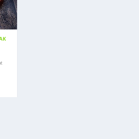
AK
at