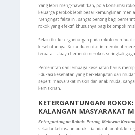
Yang lebih mengkhawatirkan, pola konsumsi roko
keluarga perokok lebih besar kemungkinan menjadi
Mengingat fakta ini, sangat penting bagi pemeri
rokok yang efektif, khususnya bagi kelompok misk
Selain itu, ketergantungan pada rokok membuat m
kesehatannya. Kecanduan nikotin membuat merek
terbatas. Upaya berhenti merokok seringkali gag
Pemerintah dan lembaga kesehatan harus mempe
Edukasi kesehatan yang berkelanjutan dan muda
seperti masyarakat miskin dan anak muda, sanga
kemiskinan.
KETERGANTUNGAN ROKOK:
KALANGAN MASYARAKAT M
Ketergantungan Rokok: Perang Melawan Kecand
sekadar kebiasaan buruk—ia adalah bentuk keterg