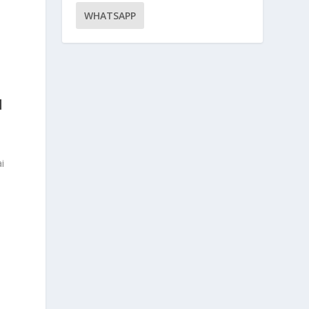
WHATSAPP
H
i