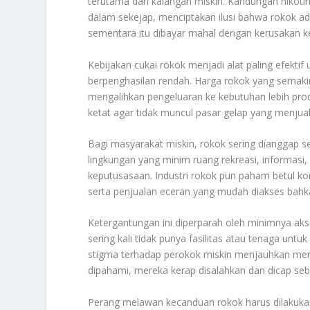
terutama dari kalangan miskin. Kandungan nikot
dalam sekejap, menciptakan ilusi bahwa rokok ada
sementara itu dibayar mahal dengan kerusakan 
Kebijakan cukai rokok menjadi alat paling efekt
berpenghasilan rendah. Harga rokok yang semak
mengalihkan pengeluaran ke kebutuhan lebih pro
ketat agar tidak muncul pasar gelap yang menjua
Bagi masyarakat miskin, rokok sering dianggap s
lingkungan yang minim ruang rekreasi, informasi,
keputusasaan. Industri rokok pun paham betul kon
serta penjualan eceran yang mudah diakses bahk
Ketergantungan ini diperparah oleh minimnya ak
sering kali tidak punya fasilitas atau tenaga unt
stigma terhadap perokok miskin menjauhkan merek
dipahami, mereka kerap disalahkan dan dicap seb
Perang melawan kecanduan rokok harus dilakuka