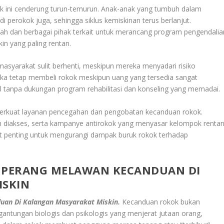
k ini cenderung turun-temurun. Anak-anak yang tumbuh dalam
 perokok juga, sehingga siklus kemiskinan terus berlanjut.
ntah dan berbagai pihak terkait untuk merancang program pengendalia
in yang paling rentan.
asyarakat sulit berhenti, meskipun mereka menyadari risiko
a tetap membeli rokok meskipun uang yang tersedia sangat
al tanpa dukungan program rehabilitasi dan konseling yang memadai.
rkuat layanan pencegahan dan pengobatan kecanduan rokok.
h diakses, serta kampanye antirokok yang menyasar kelompok renta
t penting untuk mengurangi dampak buruk rokok terhadap
 PERANG MELAWAN KECANDUAN DI
ISKIN
uan Di Kalangan Masyarakat Miskin.
Kecanduan rokok bukan
antungan biologis dan psikologis yang menjerat jutaan orang,