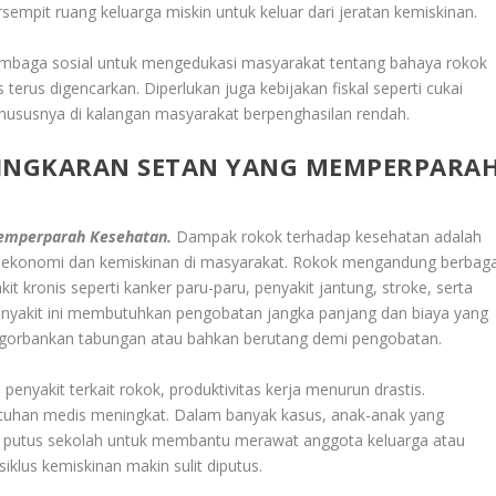
empit ruang keluarga miskin untuk keluar dari jeratan kemiskinan.
embaga sosial untuk mengedukasi masyarakat tentang bahaya rokok
rus digencarkan. Diperlukan juga kebijakan fiskal seperti cukai
khususnya di kalangan masyarakat berpenghasilan rendah.
LINGKARAN SETAN YANG MEMPERPARA
Memperparah Kesehatan.
Dampak rokok terhadap kesehatan adalah
 ekonomi dan kemiskinan di masyarakat. Rokok mengandung berbaga
kronis seperti kanker paru-paru, penyakit jantung, stroke, serta
enyakit ini membutuhkan pengobatan jangka panjang dan biaya yang
mengorbankan tabungan atau bahkan berutang demi pengobatan.
penyakit terkait rokok, produktivitas kerja menurun drastis.
tuhan medis meningkat. Dalam banyak kasus, anak-anak yang
au putus sekolah untuk membantu merawat anggota keluarga atau
klus kemiskinan makin sulit diputus.