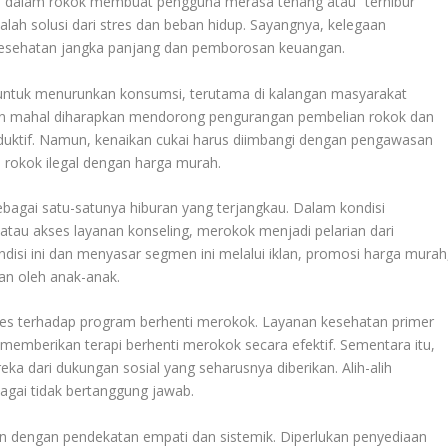
in dalam rokok membuat pengguna merasa tenang atau “terhibur”
lah solusi dari stres dan beban hidup. Sayangnya, kelegaan
kesehatan jangka panjang dan pemborosan keuangan.
if untuk menurunkan konsumsi, terutama di kalangan masyarakat
in mahal diharapkan mendorong pengurangan pembelian rokok dan
duktif. Namun, kenaikan cukai harus diimbangi dengan pengawasan
l rokok ilegal dengan harga murah.
ebagai satu-satunya hiburan yang terjangkau. Dalam kondisi
 atau akses layanan konseling, merokok menjadi pelarian dari
disi ini dan menyasar segmen ini melalui iklan, promosi harga murah
an oleh anak-anak.
ses terhadap program berhenti merokok. Layanan kesehatan primer
uk memberikan terapi berhenti merokok secara efektif. Sementara itu,
a dari dukungan sosial yang seharusnya diberikan. Alih-alih
agai tidak bertanggung jawab.
n dengan pendekatan empati dan sistemik. Diperlukan penyediaan