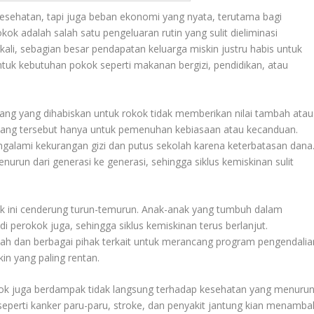
esehatan, tapi juga beban ekonomi yang nyata, terutama bagi
kok adalah salah satu pengeluaran rutin yang sulit dieliminasi
gkali, sebagian besar pendapatan keluarga miskin justru habis untuk
ntuk kebutuhan pokok seperti makanan bergizi, pendidikan, atau
ng yang dihabiskan untuk rokok tidak memberikan nilai tambah atau
, uang tersebut hanya untuk pemenuhan kebiasaan atau kecanduan.
ngalami kekurangan gizi dan putus sekolah karena keterbatasan dana
urun dari generasi ke generasi, sehingga siklus kemiskinan sulit
k ini cenderung turun-temurun. Anak-anak yang tumbuh dalam
 perokok juga, sehingga siklus kemiskinan terus berlanjut.
ntah dan berbagai pihak terkait untuk merancang program pengendalia
in yang paling rentan.
ok juga berdampak tidak langsung terhadap kesehatan yang menurun
 seperti kanker paru-paru, stroke, dan penyakit jantung kian menamba