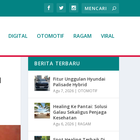
DIGITAL
OTOMOTIF
RAGAM
VIRAL
BERITA TERBARU
I
Fitur Unggulan Hyundai
Palisade Hybrid
Agu 7, 2026
|
OTOMOTIF
Healing Ke Pantai: Solusi
Galau Sekaligus Penjaga
Kesehatan
Agu 6, 2026
|
RAGAM
Spot Healing Terbaik Di