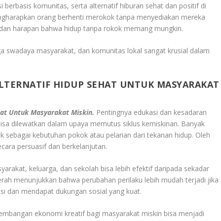
erbasis komunitas, serta alternatif hiburan sehat dan positif di
mengharapkan orang berhenti merokok tanpa menyediakan mereka
t—dan harapan bahwa hidup tanpa rokok memang mungkin.
ga swadaya masyarakat, dan komunitas lokal sangat krusial dalam
TERNATIF HIDUP SEHAT UNTUK MASYARAKAT
at Untuk Masyarakat Miskin.
Pentingnya edukasi dan kesadaran
bisa dilewatkan dalam upaya memutus siklus kemiskinan. Banyak
sebagai kebutuhan pokok atau pelarian dari tekanan hidup. Oleh
ecara persuasif dan berkelanjutan.
akat, keluarga, dan sekolah bisa lebih efektif daripada sekadar
rah menunjukkan bahwa perubahan perilaku lebih mudah terjadi jika
asi dan mendapat dukungan sosial yang kuat.
ngembangan ekonomi kreatif bagi masyarakat miskin bisa menjadi