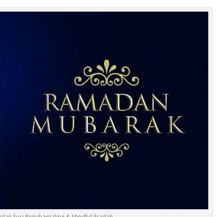
lan Suci Penuh Healing & Mindful Ibadah