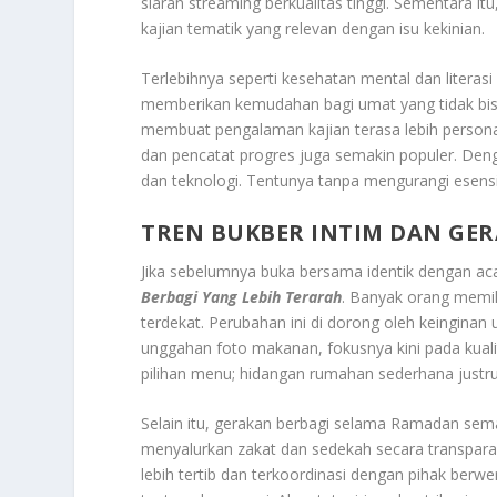
siaran streaming berkualitas tinggi. Sementara 
kajian tematik yang relevan dengan isu kekinian.
Terlebihnya seperti kesehatan mental dan literasi
memberikan kemudahan bagi umat yang tidak bisa h
membuat pengalaman kajian terasa lebih personal. D
dan pencatat progres juga semakin populer. Den
dan teknologi. Tentunya tanpa mengurangi esensi 
TREN BUKBER INTIM DAN GER
Jika sebelumnya buka bersama identik dengan ac
Berbagi Yang Lebih Terarah
. Banyak orang memil
terdekat. Perubahan ini di dorong oleh keingina
unggahan foto makanan, fokusnya kini pada kual
pilihan menu; hidangan rumahan sederhana justru 
Selain itu, gerakan berbagi selama Ramadan sema
menyalurkan zakat dan sedekah secara transpara
lebih tertib dan terkoordinasi dengan pihak ber