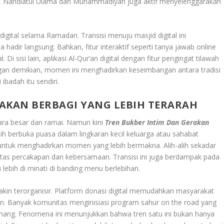
itu, Nahdlatul Ulama dan Muhammadiyah juga aktif menyelenggarakan
 digital selama Ramadan. Transisi menuju masjid digital ini
adir langsung. Bahkan, fitur interaktif seperti tanya jawab online
i sisi lain, aplikasi Al-Qur’an digital dengan fitur pengingat tilawah
gan demikian, momen ini menghadirkan keseimbangan antara tradisi
ibadah itu sendiri.
AKAN BERBAGI YANG LEBIH TERARAH
ara besar dan ramai. Namun kini
Tren Bukber Intim Dan Gerakan
ih berbuka puasa dalam lingkaran kecil keluarga atau sahabat
n untuk menghadirkan momen yang lebih bermakna. Alih-alih sekadar
itas percakapan dan kebersamaan. Transisi ini juga berdampak pada
lebih di minati di banding menu berlebihan.
kin terorganisir. Platform donasi digital memudahkan masyarakat
n. Banyak komunitas menginisiasi program sahur on the road yang
wenang. Fenomena ini menunjukkan bahwa tren satu ini bukan hanya