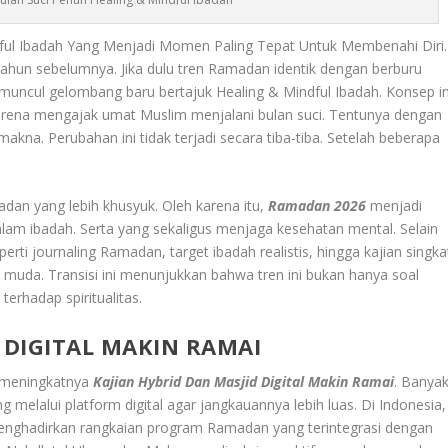
dful Ibadah Yang Menjadi Momen Paling Tepat Untuk Membenahi Diri.
tahun sebelumnya. Jika dulu tren Ramadan identik dengan berburu
ini muncul gelombang baru bertajuk Healing & Mindful Ibadah. Konsep in
 karena mengajak umat Muslim menjalani bulan suci. Tentunya dengan
akna. Perubahan ini tidak terjadi secara tiba-tiba. Setelah beberapa
.
an yang lebih khusyuk. Oleh karena itu,
Ramadan 2026
menjadi
 ibadah. Serta yang sekaligus menjaga kesehatan mental. Selain
eperti journaling Ramadan, target ibadah realistis, hingga kajian singka
 muda. Transisi ini menunjukkan bahwa tren ini bukan hanya soal
rhadap spiritualitas.
 DIGITAL MAKIN RAMAI
h meningkatnya
Kajian Hybrid Dan Masjid Digital Makin Ramai
. Banya
melalui platform digital agar jangkauannya lebih luas. Di Indonesia,
 menghadirkan rangkaian program Ramadan yang terintegrasi dengan