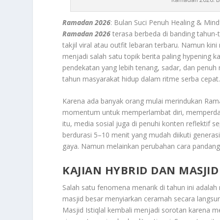
Ramadan 2026
: Bulan Suci Penuh Healing & Min
Ramadan 2026
terasa berbeda di banding tahun-
takjil viral atau outfit lebaran terbaru. Namun k
menjadi salah satu topik berita paling hypening
pendekatan yang lebih tenang, sadar, dan penuh m
tahun masyarakat hidup dalam ritme serba cepat
Karena ada banyak orang mulai merindukan Ramad
momentum untuk memperlambat diri, memperdalam
itu, media sosial juga di penuhi konten reflektif s
berdurasi 5–10 menit yang mudah diikuti generasi
gaya. Namun melainkan perubahan cara pandang te
KAJIAN HYBRID DAN MASJID
Salah satu fenomena menarik di tahun ini adala
masjid besar menyiarkan ceramah secara langsung 
Masjid Istiqlal kembali menjadi sorotan karena