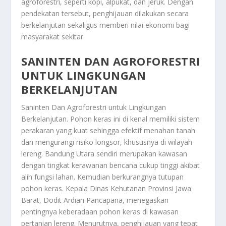
agroforestri, seperti kopi, alpukat, dan jeruk. Dengan
pendekatan tersebut, penghijauan dilakukan secara
berkelanjutan sekaligus memberi nilai ekonomi bagi
masyarakat sekitar.
SANINTEN DAN AGROFORESTRI
UNTUK LINGKUNGAN
BERKELANJUTAN
Saninten Dan Agroforestri untuk Lingkungan
Berkelanjutan
. Pohon keras ini di kenal memiliki sistem
perakaran yang kuat sehingga efektif menahan tanah
dan mengurangi risiko longsor, khususnya di wilayah
lereng. Bandung Utara sendiri merupakan kawasan
dengan tingkat kerawanan bencana cukup tinggi akibat
alih fungsi lahan. Kemudian berkurangnya tutupan
pohon keras. Kepala Dinas Kehutanan Provinsi Jawa
Barat, Dodit Ardian Pancapana, menegaskan
pentingnya keberadaan pohon keras di kawasan
pertanian lereng. Menurutnya, penghijauan yang tepat