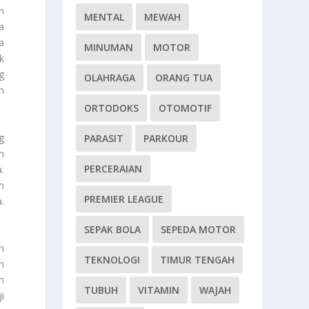
n
MENTAL
MEWAH
a
a
MINUMAN
MOTOR
k
g
OLAHRAGA
ORANG TUA
n
ORTODOKS
OTOMOTIF
g
PARASIT
PARKOUR
n
PERCERAIAN
.
n
PREMIER LEAGUE
.
SEPAK BOLA
SEPEDA MOTOR
n
TEKNOLOGI
TIMUR TENGAH
n
n
TUBUH
VITAMIN
WAJAH
i