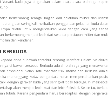
i Yunani, kuda juga di gunakan dalam acara-acara olahraga, sepert
 kuno.
in berkembang sebagai bagian dari pelatihan militer dan ksatria
n perang dan sering kali melibatkan penggunaan pelatihan kuda dala
a Eropa dilatih untuk mengendalikan kuda dengan cara yang sanga
dian berkembang menjadi lebih dari sekadar persiapan militer dan mula
ampilan dan keindahan.
N BERKUDA
a kepada anda di bawah tersebut tentang
Manfaat Dalam Melakuka
kannya di bawah tersebut. Berkuda adalah olahraga yang menawarka
 dan emosional. Salah satu manfaat fisik utama dari berkuda adala
etika menunggang kuda, pengendara harus mempertahankan postu
abil dengan gerakan kuda yang seringkali tidak terduga. Ini melibatka
rtahap akan menjadi lebih kuat dan lebih fleksibel. Selain itu, berkud
han tubuh. Karena pengendara harus beradaptasi dengan pergeraka
.