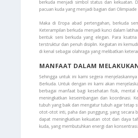
berkuda menjadi simbol status dan kekuatan. D
pacuan kuda yang menjadi bagian dari Olimpiade
Maka di Eropa abad pertengahan, berkuda semak
Keterampilan berkuda menjadi kunci dalam latiha
bentuk seni berkuda yang elegan. Para ksatri
terstruktur dan penuh disiplin. Kegiatan ini kemu
di kenal sebagai olahraga yang melibatkan keter
MANFAAT DALAM MELAKUKA
Sehingga untuk ini kami segera menjelaskanny
Berkuda
. Untuk dengan ini kami akan menjelas
berbagai manfaat bagi kesehatan fisik, mental
meningkatkan keseimbangan dan koordinasi. K
tubuh yang baik dan mengatur tubuh agar tetap st
otot-otot inti, paha dan punggung, yang secara be
dapat meningkatkan kekuatan otot dan daya ta
kuda, yang membutuhkan energi dan konsentrasi