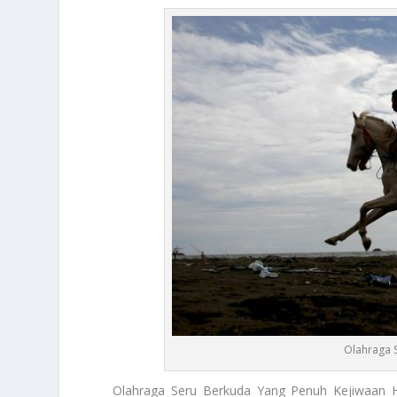
Olahraga 
Olahraga Seru Berkuda
Yang Penuh Kejiwaan H