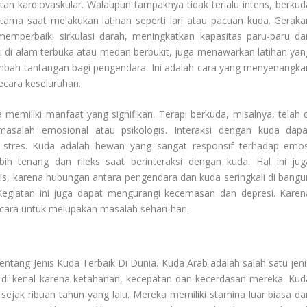
an kardiovaskular. Walaupun tampaknya tidak terlalu intens, berkud
rutama saat melakukan latihan seperti lari atau pacuan kuda. Geraka
mperbaiki sirkulasi darah, meningkatkan kapasitas paru-paru da
ti di alam terbuka atau medan berbukit, juga menawarkan latihan yan
ambah tantangan bagi pengendara. Ini adalah cara yang menyenangka
ecara keseluruhan.
memiliki manfaat yang signifikan. Terapi berkuda, misalnya, telah d
salah emosional atau psikologis. Interaksi dengan kuda dapa
stres. Kuda adalah hewan yang sangat responsif terhadap emos
ih tenang dan rileks saat berinteraksi dengan kuda. Hal ini jug
s, karena hubungan antara pengendara dan kuda seringkali di bangu
Kegiatan ini juga dapat mengurangi kecemasan dan depresi. Karen
cara untuk melupakan masalah sehari-hari.
 tentang
Jenis Kuda Terbaik Di Dunia
. Kuda Arab adalah salah satu jeni
ka di kenal karena ketahanan, kecepatan dan kecerdasan mereka. Kud
ejak ribuan tahun yang lalu. Mereka memiliki stamina luar biasa da