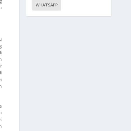
g
WHATSAPP
a
u
g
i
n
r
i
a
n
a
n
k
n