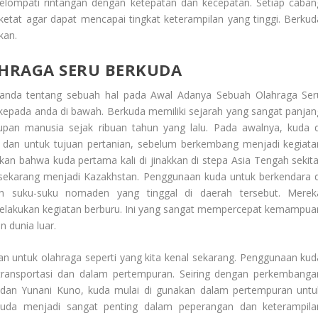
mpati rintangan dengan ketepatan dan kecepatan. Setiap caban
ketat agar dapat mencapai tingkat keterampilan yang tinggi. Berkud
kan.
HRAGA SERU BERKUDA
 anda tentang sebuah hal pada
Awal Adanya Sebuah Olahraga Ser
kepada anda di bawah. Berkuda memiliki sejarah yang sangat panjan
upan manusia sejak ribuan tahun yang lalu. Pada awalnya, kuda d
i dan untuk tujuan pertanian, sebelum berkembang menjadi kegiata
kkan bahwa kuda pertama kali di jinakkan di stepa Asia Tengah sekita
g sekarang menjadi Kazakhstan. Penggunaan kuda untuk berkendara d
eh suku-suku nomaden yang tinggal di daerah tersebut. Merek
elakukan kegiatan berburu. Ini yang sangat mempercepat kemampua
 dunia luar.
an untuk olahraga seperti yang kita kenal sekarang. Penggunaan kud
 transportasi dan dalam pertempuran. Seiring dengan perkembanga
 dan Yunani Kuno, kuda mulai di gunakan dalam pertempuran untu
kuda menjadi sangat penting dalam peperangan dan keterampila