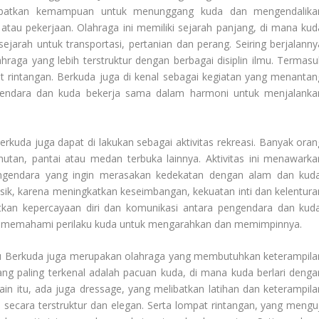
elibatkan kemampuan untuk menunggang kuda dan mengendalika
 atau pekerjaan. Olahraga ini memiliki sejarah panjang, di mana kud
jarah untuk transportasi, pertanian dan perang. Seiring berjalanny
aga yang lebih terstruktur dengan berbagai disiplin ilmu. Termasu
 rintangan. Berkuda juga di kenal sebagai kegiatan yang menantan
endara dan kuda bekerja sama dalam harmoni untuk menjalanka
berkuda juga dapat di lakukan sebagai aktivitas rekreasi. Banyak oran
hutan, pantai atau medan terbuka lainnya. Aktivitas ini menawarka
gendara yang ingin merasakan kedekatan dengan alam dan kuda
isik, karena meningkatkan keseimbangan, kekuatan inti dan kelentura
tkan kepercayaan diri dan komunikasi antara pengendara dan kuda
memahami perilaku kuda untuk mengarahkan dan memimpinnya.
u Berkuda
juga merupakan olahraga yang membutuhkan keterampila
yang paling terkenal adalah pacuan kuda, di mana kuda berlari denga
lain itu, ada juga dressage, yang melibatkan latihan dan keterampila
secara terstruktur dan elegan. Serta lompat rintangan, yang menguj